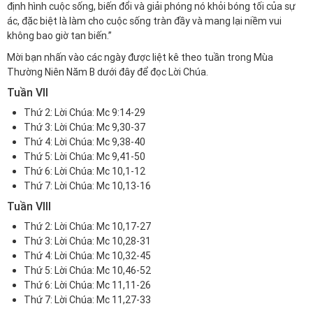
định hình cuộc sống, biến đổi và giải phóng nó khỏi bóng tối của sự
ác, đặc biệt là làm cho cuộc sống tràn đầy và mang lại niềm vui
không bao giờ tan biến.”
Mời bạn nhấn vào các ngày được liệt kê theo tuần trong Mùa
Thường Niên Năm B dưới đây để đọc Lời Chúa.
Tuần VII
Thứ 2:
Lời Chúa: Mc 9:14-29
Thứ 3:
Lời Chúa: Mc 9,30-37
Thứ 4:
Lời Chúa: Mc 9,38-40
Thứ 5:
Lời Chúa: Mc 9,41-50
Thứ 6:
Lời Chúa: Mc 10,1-12
Thứ 7:
Lời Chúa: Mc 10,13-16
Tuần VIII
Thứ 2:
Lời Chúa: Mc 10,17-27
Thứ 3:
Lời Chúa: Mc 10,28-31
Thứ 4:
Lời Chúa: Mc 10,32-45
Thứ 5:
Lời Chúa: Mc 10,46-52
Thứ 6:
Lời Chúa: Mc 11,11-26
Thứ 7:
Lời Chúa: Mc 11,27-33