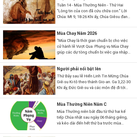
Tuần 14 - Mùa Thường Niên - Thứ Hai
“Lòng tin của con đã cứu chữa con.” Lời
Chúa: Mt 9, 18-26 Khi ấy, Chúa Giêsu đang
nói, thì có một vị kỳ mục kia đến lạy Người
mà thưa...
Mùa Chay Năm 2026
“Mùa Chay là thời gian chuẩn bị cho việc
cử hành lễ Vượt Qua. Phụng vụ Mùa Chay
giúp các dự tòng chuẩn bị việc gia nhập
đạo, qua những giai đoạn khác nhau. Mùa
Chay cũng là thời gian...
Người phải nổi bật lên
Thứ Bảy sau lễ Hiển Linh Tin Mừng Chúa
Giê-su Ki-tô theo thánh Gio-an. Ga 3,22-30
Khi ấy, Đức Giê-su và các môn đệ đi tới
miền Giu-đê. Người ở lại nơi ấy với các
ông và làm phép rửa. Còn...
Mùa Thường Niên Năm C
Mùa Thường niên bắt đầu từ thứ hai kế
tiếp Chúa nhật sau ngày 06 tháng giêng,
và kéo dài đến hết thứ ba trước mùa
Chay; rồi lại bắt đầu từ thứ hai sau Chúa
nhật lễ Hiện xuống và...