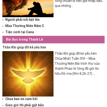
tòng chuẩn bị việc gia nhập đạo,
qua những...
Người phải nổi bật lên
Mùa Thường Niên Năm C
Tiệc cưới tại Cana
Bài đọc trong Thánh Lễ
Thần Khí giúp đỡ kẻ yếu hèn
Thần Khí giúp đỡ kẻ yếu hèn
Chúa Nhật Tuần XVI – Mùa
Thường Niên Bài trích thư của
thánh Phao-lô tông đồ gửi tín
hữu Rô-ma (Rm 8,26-27).
26 Thưa...
Chúa ban ơn sám hối
Gieo gió thì phải gặt bão