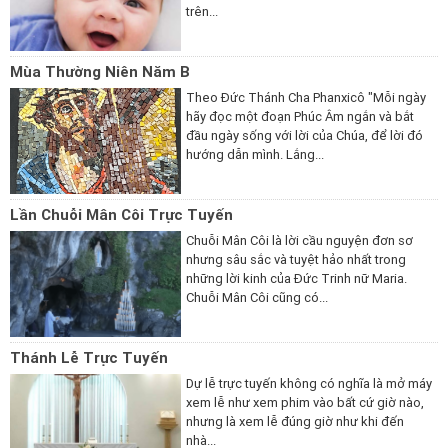
trên...
Mùa Thường Niên Năm B
Theo Đức Thánh Cha Phanxicô "Mỗi ngày
hãy đọc một đoạn Phúc Âm ngắn và bắt
đầu ngày sống với lời của Chúa, để lời đó
hướng dẫn mình. Lắng...
Lần Chuỗi Mân Côi Trực Tuyến
Chuỗi Mân Côi là lời cầu nguyện đơn sơ
nhưng sâu sắc và tuyệt hảo nhất trong
những lời kinh của Đức Trinh nữ Maria.
Chuỗi Mân Côi cũng có...
Thánh Lễ Trực Tuyến
Dự lễ trực tuyến không có nghĩa là mở máy
xem lễ như xem phim vào bất cứ giờ nào,
nhưng là xem lễ đúng giờ như khi đến
nhà...