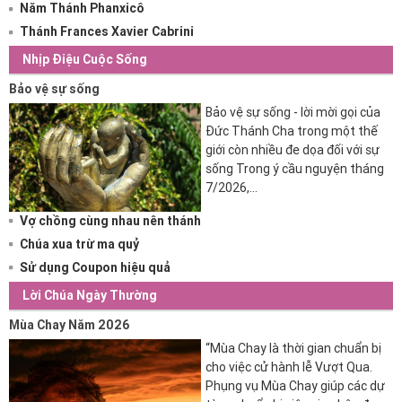
Năm Thánh Phanxicô
Thánh Frances Xavier Cabrini
Nhịp Điệu Cuộc Sống
Bảo vệ sự sống
Bảo vệ sự sống - lời mời gọi của
Đức Thánh Cha trong một thế
giới còn nhiều đe dọa đối với sự
sống Trong ý cầu nguyện tháng
7/2026,...
Vợ chồng cùng nhau nên thánh
Chúa xua trừ ma quỷ
Sử dụng Coupon hiệu quả
Lời Chúa Ngày Thường
Mùa Chay Năm 2026
“Mùa Chay là thời gian chuẩn bị
cho việc cử hành lễ Vượt Qua.
Phụng vụ Mùa Chay giúp các dự