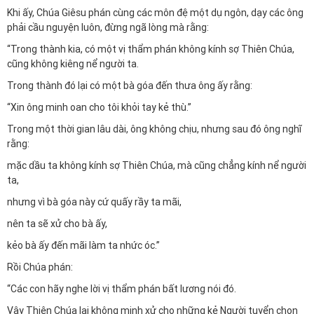
Khi ấy, Chúa Giêsu phán cùng các môn đệ một dụ ngôn, dạy các ông
phải cầu nguyện luôn, đừng ngã lòng mà rằng:
“Trong thành kia, có một vị thẩm phán không kính sợ Thiên Chúa,
cũng không kiêng nể người ta.
Trong thành đó lại có một bà góa đến thưa ông ấy rằng:
“Xin ông minh oan cho tôi khỏi tay kẻ thù.”
Trong một thời gian lâu dài, ông không chịu, nhưng sau đó ông nghĩ
rằng:
mặc dầu ta không kính sợ Thiên Chúa, mà cũng chẳng kính nể người
ta,
nhưng vì bà góa này cứ quấy rầy ta mãi,
nên ta sẽ xử cho bà ấy,
kẻo bà ấy đến mãi làm ta nhức óc.”
Rồi Chúa phán:
“Các con hãy nghe lời vị thẩm phán bất lương nói đó.
Vậy Thiên Chúa lại không minh xử cho những kẻ Người tuyển chọn