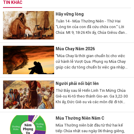
TIN KHÁC
Hãy vững lòng
Tuần 14 - Mùa Thường Niên - Thứ Hai
“Lòng tin của con đã cứu chữa con.” Lời
Chúa: Mt 9, 18-26 Khi ấy, Chúa Giêsu đang
nói, thì có một vị kỳ mục kia đến lạy Người
mà thưa...
Mùa Chay Năm 2026
“Mùa Chay là thời gian chuẩn bị cho việc
cử hành lễ Vượt Qua. Phụng vụ Mùa Chay
giúp các dự tòng chuẩn bị việc gia nhập
đạo, qua những giai đoạn khác nhau. Mùa
Chay cũng là thời gian...
Người phải nổi bật lên
Thứ Bảy sau lễ Hiển Linh Tin Mừng Chúa
Giê-su Ki-tô theo thánh Gio-an. Ga 3,22-30
Khi ấy, Đức Giê-su và các môn đệ đi tới
miền Giu-đê. Người ở lại nơi ấy với các
ông và làm phép rửa. Còn...
Mùa Thường Niên Năm C
Mùa Thường niên bắt đầu từ thứ hai kế
tiếp Chúa nhật sau ngày 06 tháng giêng,