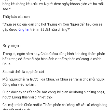
hằng kêu hằng kêu cứu với Người đêm ngày khoan giãn với họ mãi
sao?”
Thầy bảo các con:
“Chúa sẽ kíp giải oan cho họ! Nhưng khi Con Người đến liệu còn sẽ
gặp được
lòng tin
trên mặt đất nữa chăng?”
Suy niệm
Trong dụ ngôn hôm nay, Chúa Giêsu dùng hình ảnh ông thẩm phán
bất lương để làm nổi bật hình ảnh vị thẩm phán chí công là chính
Chúa.
Sau cái chết là sự phán xét.
Mỗi người phải ra trước Tòa Chúa, và Chúa sẽ trả lại cho mỗi người
đúng như việc họ làm.
Cuộc đời này có rất nhiều bất công, kẻ gian ác không bị trừng phạt,
người lương thiện lại bị thiệt thòi.
Chỉ một mình Chúa mới là Thẩm phán chí công, sẽ xét xử công bằng