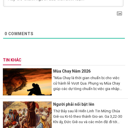
0
COMMENTS
TIN KHÁC
Mùa Chay Năm 2026
“Mùa Chay là thời gian chuẩn bị cho việc
cử hành lễ Vượt Qua. Phụng vụ Mùa Chay
giúp các dự tòng chuẩn bị việc gia nhập
đạo, qua những giai đoạn khác nhau. Mùa
Chay cũng là thời gian...
Người phải nổi bật lên
Thứ Bảy sau lễ Hiển Linh Tin Mừng Chúa
Giê-su Ki-tô theo thánh Gio-an. Ga 3,22-30
Khi ấy, Đức Giê-su và các môn đệ đi tới
miền Giu-đê. Người ở lại nơi ấy với các