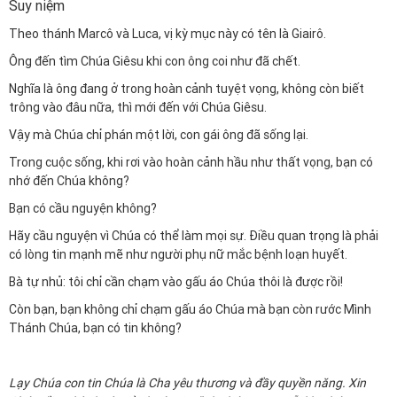
Suy niệm
Theo thánh Marcô và Luca, vị kỳ mục này có tên là Giairô.
Ông đến tìm Chúa Giêsu khi con ông coi như đã chết.
Nghĩa là ông đang ở trong hoàn cảnh tuyệt vọng, không còn biết
trông vào đâu nữa, thì mới đến với Chúa Giêsu.
Vậy mà Chúa chỉ phán một lời, con gái ông đã sống lại.
Trong cuộc sống, khi rơi vào hoàn cảnh hầu như thất vọng, bạn có
nhớ đến Chúa không?
Bạn có cầu nguyện không?
Hãy cầu nguyện vì Chúa có thể làm mọi sự. Điều quan trọng là phải
có lòng tin mạnh mẽ như người phụ nữ mắc bệnh loạn huyết.
Bà tự nhủ: tôi chỉ cần chạm vào gấu áo Chúa thôi là được rồi!
Còn bạn, bạn không chỉ chạm gấu áo Chúa mà bạn còn rước Mình
Thánh Chúa, bạn có tin không?
Lạy Chúa con tin Chúa là Cha yêu thương và đầy quyền năng. Xin