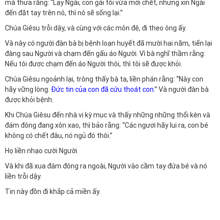
mà thưa rằng: “Lạy Ngài, con gái tôi vừa mới chết, nhưng xin Ngài
đến đặt tay trên nó, thì nó sẽ sống lại.”
Chúa Giêsu trỗi dậy, và cùng với các môn đệ, đi theo ông ấy.
Và này có người đàn bà bị bệnh loạn huyết đã mười hai năm, tiến lại
đàng sau Người và chạm đến gấu áo Người. Vì bà nghĩ thầm rằng:
Nếu tôi được chạm đến áo Người thôi, thì tôi sẽ được khỏi.
Chúa Giêsu ngoảnh lại, trông thấy bà ta, liền phán rằng: “Này con
hãy vững lòng.
Đức tin của con đã cứu thoát con.
” Và người đàn bà
được khỏi bệnh.
Khi Chúa Giêsu đến nhà vị kỳ mục và thấy những những thổi kèn và
đám đông đang xôn xao, thì bảo rằng: “Các ngươi hãy lui ra, con bé
không có chết đâu, nó ngủ đó thôi.”
Họ liền nhạo cười Người.
Và khi đã xua đám đông ra ngoài, Người vào cầm tay đứa bé và nó
liền trỗi dậy.
Tin này đồn đi khắp cả miền ấy.