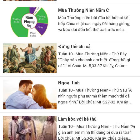
ông và làm phép rửa. Còn...
Mùa Thường Niên Năm C
Mùa Thường niên bắt đầu từ thứ hai kế
tiếp Chúa nhật sau ngày 06 tháng giêng,
và kéo dài đến hết thứ ba trước mùa
Chay; rồi lại bắt đầu từ thứ hai sau Chúa
nhật lễ Hiện xuống và...
Đừng thề chi cả
Tuần 10 - Mùa Thường Niên - Thứ Bảy
“Thầy bảo cho anh em biết: đừng thề gì
cả.” Lời Chúa: Mt 5,33-37 Khi ấy, Chúa
Giêsu phán cùng các môn đệ rằng: “Các
con lại còn nghe dạy người...
Ngoại tình
Tuần 10 - Mùa Thường Niên - Thứ Sáu “Ai
nhìn người phụ nữ mà thèm muốn thì đã
ngoại tình.” Lời Chúa: Mt 5,27-32 Khi ấy,
Chúa Giêsu phán cùng các môn đệ rằng:
“Các con đã nghe dạy...
Làm hòa với kẻ thù
Tuần 10 - Mùa Thường Niên - Thứ Năm “Ai
giận anh em mình thì đáng bị đưa ra tòa.”
Lời Chúa: Mt 5,20-26 Khi ấy, Chúa Giêsu