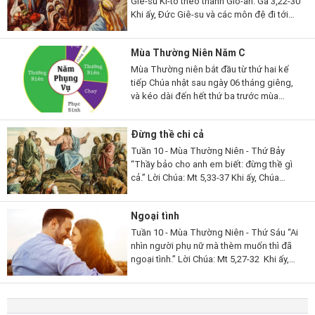
Giê-su Ki-tô theo thánh Gio-an. Ga 3,22-30
Khi ấy, Đức Giê-su và các môn đệ đi tới
miền Giu-đê. Người ở lại nơi ấy với các
ông và làm phép rửa. Còn...
Mùa Thường Niên Năm C
Mùa Thường niên bắt đầu từ thứ hai kế
tiếp Chúa nhật sau ngày 06 tháng giêng,
và kéo dài đến hết thứ ba trước mùa
Chay; rồi lại bắt đầu từ thứ hai sau Chúa
nhật lễ Hiện xuống và...
Đừng thề chi cả
Tuần 10 - Mùa Thường Niên - Thứ Bảy
“Thầy bảo cho anh em biết: đừng thề gì
cả.” Lời Chúa: Mt 5,33-37 Khi ấy, Chúa
Giêsu phán cùng các môn đệ rằng: “Các
con lại còn nghe dạy người...
Ngoại tình
Tuần 10 - Mùa Thường Niên - Thứ Sáu “Ai
nhìn người phụ nữ mà thèm muốn thì đã
ngoại tình.” Lời Chúa: Mt 5,27-32 Khi ấy,
Chúa Giêsu phán cùng các môn đệ rằng:
“Các con đã nghe dạy...