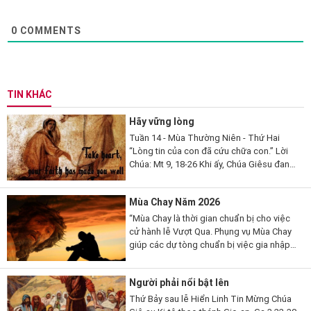
0
COMMENTS
TIN KHÁC
Hãy vững lòng
Tuần 14 - Mùa Thường Niên - Thứ Hai
“Lòng tin của con đã cứu chữa con.” Lời
Chúa: Mt 9, 18-26 Khi ấy, Chúa Giêsu đang
nói, thì có một vị kỳ mục kia đến lạy Người
mà thưa...
Mùa Chay Năm 2026
“Mùa Chay là thời gian chuẩn bị cho việc
cử hành lễ Vượt Qua. Phụng vụ Mùa Chay
giúp các dự tòng chuẩn bị việc gia nhập
đạo, qua những giai đoạn khác nhau. Mùa
Chay cũng là thời gian...
Người phải nổi bật lên
Thứ Bảy sau lễ Hiển Linh Tin Mừng Chúa