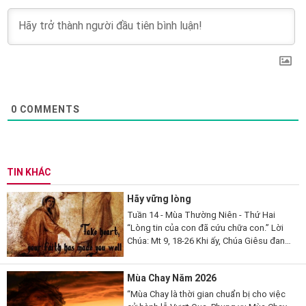
0
COMMENTS
TIN KHÁC
Hãy vững lòng
Tuần 14 - Mùa Thường Niên - Thứ Hai
“Lòng tin của con đã cứu chữa con.” Lời
Chúa: Mt 9, 18-26 Khi ấy, Chúa Giêsu đang
nói, thì có một vị kỳ mục kia đến lạy Người
mà thưa...
Mùa Chay Năm 2026
“Mùa Chay là thời gian chuẩn bị cho việc