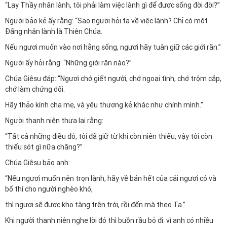
“Lạy Thầy nhân lành, tôi phải làm việc lành gì để được sống đời đời?”
Người bảo kẻ ấy rằng: “Sao ngươi hỏi ta về việc lành? Chỉ có một
Đấng nhân lành là Thiên Chúa.
Nếu ngươi muốn vào nơi hằng sống, ngươi hãy tuân giữ các giới răn.”
Người ấy hỏi rằng: “Những giới răn nào?”
Chúa Giêsu đáp: “Ngươi chớ giết người, chớ ngoại tình, chớ trộm cắp,
chớ làm chứng dối.
Hãy thảo kính cha mẹ, và yêu thương kẻ khác như chính mình.”
Người thanh niên thưa lại rằng:
“Tất cả những điều đó, tôi đã giữ từ khi còn niên thiếu, vậy tôi còn
thiếu sót gì nữa chăng?”
Chúa Giêsu bảo anh:
“Nếu ngươi muốn nên trọn lành, hãy về bán hết của cải ngươi có và
bố thí cho người nghèo khó,
thì ngươi sẽ được kho tàng trên trời, rồi đến mà theo Ta.”
Khi người thanh niên nghe lời đó thì buồn rầu bỏ đi: vì anh có nhiều