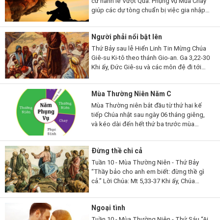
cử hành lễ Vượt Qua. Phụng vụ Mùa Chay
giúp các dự tòng chuẩn bị việc gia nhập
đạo, qua những giai đoạn khác nhau. Mùa
Chay cũng là thời gian...
Người phải nổi bật lên
Thứ Bảy sau lễ Hiển Linh Tin Mừng Chúa
Giê-su Ki-tô theo thánh Gio-an. Ga 3,22-30
Khi ấy, Đức Giê-su và các môn đệ đi tới
miền Giu-đê. Người ở lại nơi ấy với các
ông và làm phép rửa. Còn...
Mùa Thường Niên Năm C
Mùa Thường niên bắt đầu từ thứ hai kế
tiếp Chúa nhật sau ngày 06 tháng giêng,
và kéo dài đến hết thứ ba trước mùa
Chay; rồi lại bắt đầu từ thứ hai sau Chúa
nhật lễ Hiện xuống và...
Đừng thề chi cả
Tuần 10 - Mùa Thường Niên - Thứ Bảy
“Thầy bảo cho anh em biết: đừng thề gì
cả.” Lời Chúa: Mt 5,33-37 Khi ấy, Chúa
Giêsu phán cùng các môn đệ rằng: “Các
con lại còn nghe dạy người...
Ngoại tình
Tuần 10 - Mùa Thường Niên - Thứ Sáu “Ai