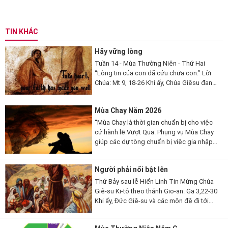
TIN KHÁC
Hãy vững lòng
Tuần 14 - Mùa Thường Niên - Thứ Hai
“Lòng tin của con đã cứu chữa con.” Lời
Chúa: Mt 9, 18-26 Khi ấy, Chúa Giêsu đang
nói, thì có một vị kỳ mục kia đến lạy Người
mà thưa...
Mùa Chay Năm 2026
“Mùa Chay là thời gian chuẩn bị cho việc
cử hành lễ Vượt Qua. Phụng vụ Mùa Chay
giúp các dự tòng chuẩn bị việc gia nhập
đạo, qua những giai đoạn khác nhau. Mùa
Chay cũng là thời gian...
Người phải nổi bật lên
Thứ Bảy sau lễ Hiển Linh Tin Mừng Chúa
Giê-su Ki-tô theo thánh Gio-an. Ga 3,22-30
Khi ấy, Đức Giê-su và các môn đệ đi tới
miền Giu-đê. Người ở lại nơi ấy với các
ông và làm phép rửa. Còn...