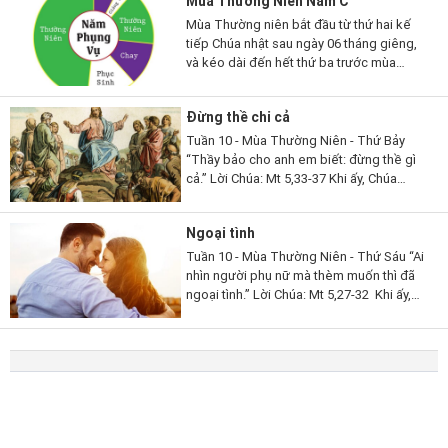
Mùa Thường Niên Năm C
Mùa Thường niên bắt đầu từ thứ hai kế
tiếp Chúa nhật sau ngày 06 tháng giêng,
và kéo dài đến hết thứ ba trước mùa
Chay; rồi lại bắt đầu từ thứ hai sau Chúa
nhật lễ Hiện xuống và...
Đừng thề chi cả
Tuần 10 - Mùa Thường Niên - Thứ Bảy
“Thầy bảo cho anh em biết: đừng thề gì
cả.” Lời Chúa: Mt 5,33-37 Khi ấy, Chúa
Giêsu phán cùng các môn đệ rằng: “Các
con lại còn nghe dạy người...
Ngoại tình
Tuần 10 - Mùa Thường Niên - Thứ Sáu “Ai
nhìn người phụ nữ mà thèm muốn thì đã
ngoại tình.” Lời Chúa: Mt 5,27-32 Khi ấy,
Chúa Giêsu phán cùng các môn đệ rằng:
“Các con đã nghe dạy...
© Copyright
2021 hiepthong.net
,
All rights reserved