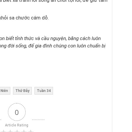
 biết xa tránh lối sống ăn chơi tội lỗi, để giữ tâm
 khỏi sa chước cám dỗ.
on biết tỉnh thức và cầu nguyện, bằng cách luôn
ong đời sống, để gia đình chúng con luôn chuẩn bị
 Niên
Thứ Bảy
Tuần 34
0
Article Rating