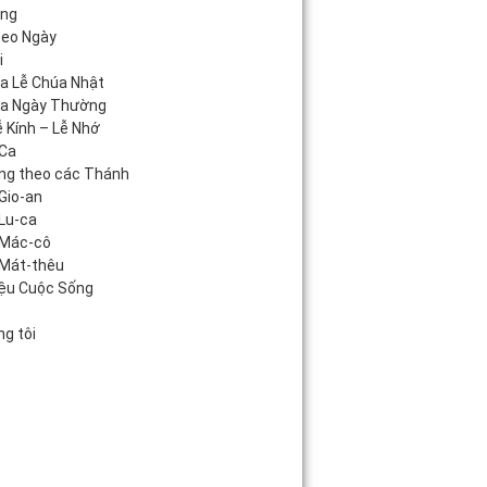
áng
heo Ngày
i
úa Lễ Chúa Nhật
úa Ngày Thường
 Kính – Lễ Nhớ
Ca
ng theo các Thánh
Gio-an
Lu-ca
 Mác-cô
Mát-thêu
iệu Cuộc Sống
c
g tôi