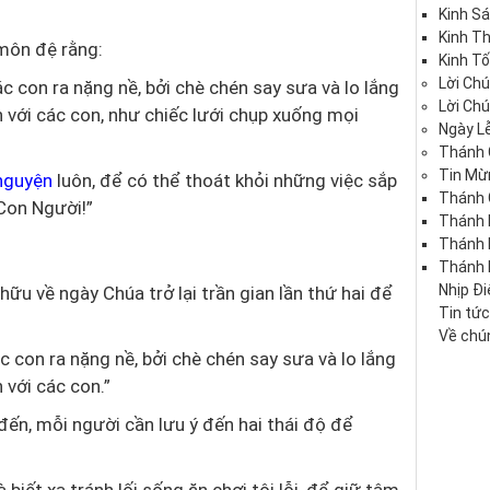
Kinh S
Kinh T
 môn đệ rằng:
Kinh Tố
Lời Ch
c con ra nặng nề, bởi chè chén say sưa và lo lắng
Lời Ch
n với các con, như chiếc lưới chụp xuống mọi
Ngày Lễ
Thánh 
Tin Mừ
 nguyện
luôn, để có thể thoát khỏi những việc sắp
Thánh 
Con Người!”
Thánh 
Thánh
Thánh 
Nhịp Đ
ữu về ngày Chúa trở lại trần gian lần thứ hai để
Tin tứ
Về chún
 con ra nặng nề, bởi chè chén say sưa và lo lắng
 với các con.”
ến, mỗi người cần lưu ý đến hai thái độ để