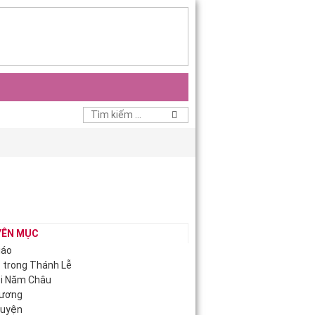
YÊN MỤC
iáo
c trong Thánh Lễ
ội Năm Châu
Hương
guyện