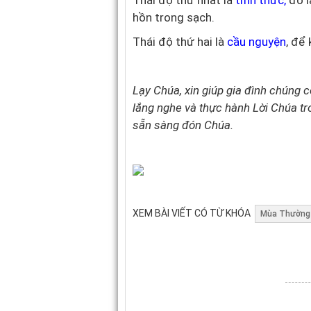
Thái độ thứ nhất là
tỉnh thức
,
đó là
hồn trong sạch.
Thái độ thứ hai là
cầu nguyện
, để
Lạy Chúa, xin giúp gia đình chúng c
lắng nghe và thực hành Lời Chúa tr
sẵn sàng đón Chúa.
XEM BÀI VIẾT CÓ TỪ KHÓA
Mùa Thường