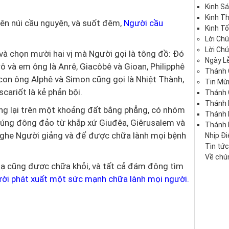
Kinh S
Kinh T
ên núi cầu nguyện, và suốt đêm,
Người cầu
Kinh Tố
Lời Ch
Lời Ch
và chọn mười hai vị mà Người gọi là tông đồ: Đó
Ngày Lễ
ô và em ông là Anrê, Giacôbê và Gioan, Philipphê
Thánh 
on ông Alphê và Simon cũng gọi là Nhiệt Thành,
Tin Mừ
cariốt là kẻ phản bội.
Thánh 
Thánh 
ừng lại trên một khoảng đất bằng phẳng, có nhóm
Thánh
úng đông đảo từ khắp xứ Giuđêa, Giêrusalem và
Thánh 
nghe Người giảng và để được chữa lành mọi bệnh
Nhịp Đ
Tin tứ
Về chún
hạ cũng được chữa khỏi, và tất cả đám đông tìm
ời phát xuất một sức mạnh chữa lành mọi người.