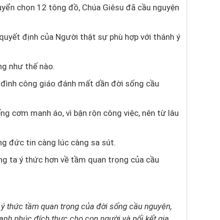
tuyển chọn 12 tông đồ, Chúa Giêsu đã cầu nguyện
uyết định của Người thật sự phù hợp với thánh ý
g như thế nào.
a đình công giáo đánh mất dần đời sống cầu
iếng cơm manh áo, vì bận rộn công việc, nên từ lâu
g đức tin càng lúc càng sa sút.
ng ta ý thức hơn về tầm quan trọng của cầu
n ý thức tầm quan trọng của đời sống cầu nguyện,
ạnh phúc đích thực cho con người và nối kết gia