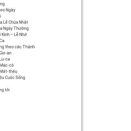
áng
heo Ngày
i
úa Lễ Chúa Nhật
úa Ngày Thường
 Kính – Lễ Nhớ
Ca
ng theo các Thánh
Gio-an
Lu-ca
 Mác-cô
Mát-thêu
iệu Cuộc Sống
c
g tôi