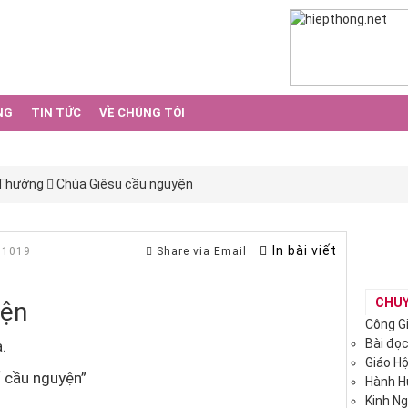
NG
TIN TỨC
VỀ CHÚNG TÔI
 Thường
Chúa Giêsu cầu nguyện
In bài viết
 1019
Share via Email
CHU
yện
Công G
Bài đọ
.
Giáo H
 cầu nguyện”
Hành 
Kinh N