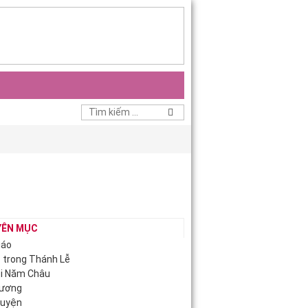
YÊN MỤC
iáo
c trong Thánh Lễ
ội Năm Châu
Hương
guyện