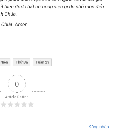
ết hiểu được bất cứ công việc gì dù nhỏ mọn đến
nh Chúa.
g Chúa. Amen.
 Niên
Thứ Ba
Tuần 23
0
Article Rating
Đăng nhập