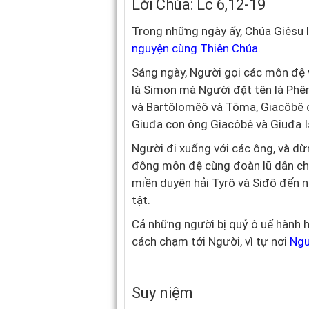
Lời Chúa: Lc 6,12-19
Trong những ngày ấy, Chúa Giêsu l
nguyện cùng Thiên Chúa.
Sáng ngày, Người gọi các môn đệ 
là Simon mà Người đặt tên là Phêr
và Bartôlomêô và Tôma, Giacôbê c
Giuđa con ông Giacôbê và Giuđa Is
Người đi xuống với các ông, và d
đông môn đệ cùng đoàn lũ dân ch
miền duyên hải Tyrô và Siđô đến 
tật.
Cả những người bị quỷ ô uế hành 
cách chạm tới Người, vì tự nơi
Ngư
Suy niệm