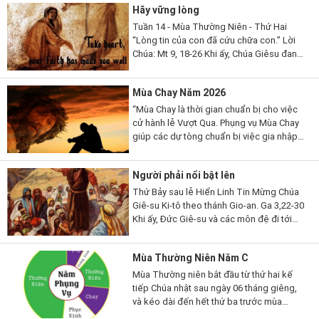
Hãy vững lòng
Tuần 14 - Mùa Thường Niên - Thứ Hai
“Lòng tin của con đã cứu chữa con.” Lời
Chúa: Mt 9, 18-26 Khi ấy, Chúa Giêsu đang
nói, thì có một vị kỳ mục kia đến lạy Người
mà thưa...
Mùa Chay Năm 2026
“Mùa Chay là thời gian chuẩn bị cho việc
cử hành lễ Vượt Qua. Phụng vụ Mùa Chay
giúp các dự tòng chuẩn bị việc gia nhập
đạo, qua những giai đoạn khác nhau. Mùa
Chay cũng là thời gian...
Người phải nổi bật lên
Thứ Bảy sau lễ Hiển Linh Tin Mừng Chúa
Giê-su Ki-tô theo thánh Gio-an. Ga 3,22-30
Khi ấy, Đức Giê-su và các môn đệ đi tới
miền Giu-đê. Người ở lại nơi ấy với các
ông và làm phép rửa. Còn...
Mùa Thường Niên Năm C
Mùa Thường niên bắt đầu từ thứ hai kế
tiếp Chúa nhật sau ngày 06 tháng giêng,
và kéo dài đến hết thứ ba trước mùa
Chay; rồi lại bắt đầu từ thứ hai sau Chúa