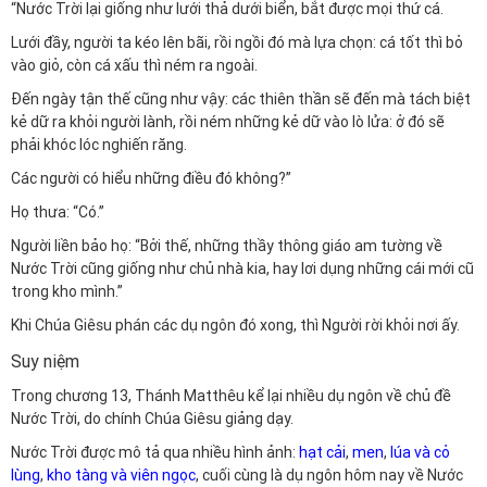
“Nước Trời lại giống như lưới thả dưới biển, bắt được mọi thứ cá.
Lưới đầy, người ta kéo lên bãi, rồi ngồi đó mà lựa chọn: cá tốt thì bỏ
vào giỏ, còn cá xấu thì ném ra ngoài.
Đến ngày tận thế cũng như vậy: các thiên thần sẽ đến mà tách biệt
kẻ dữ ra khỏi người lành, rồi ném những kẻ dữ vào lò lửa: ở đó sẽ
phải khóc lóc nghiến răng.
Các người có hiểu những điều đó không?”
Họ thưa: “Có.”
Người liền bảo họ: “Bởi thế, những thầy thông giáo am tường về
Nước Trời cũng giống như chủ nhà kia, hay lơi dụng những cái mới cũ
trong kho mình.”
Khi Chúa Giêsu phán các dụ ngôn đó xong, thì Người rời khỏi nơi ấy.
Suy niệm
Trong chương 13, Thánh Matthêu kể lại nhiều dụ ngôn về chủ đề
Nước Trời, do chính Chúa Giêsu giảng dạy.
Nước Trời được mô tả qua nhiều hình ảnh:
hạt cải
,
men
,
lúa và cỏ
lùng
,
kho tàng và viên ngọc
, cuối cùng là dụ ngôn hôm nay về Nước