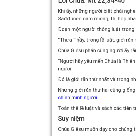
Lời Chúa: Mt 22,34-40
Khi ấy, những người biệt phái ngh
Sađđucêô câm miệng, thì họp nhau
Đoạn một người thông luật trong 
“Thưa Thầy, trong lề luật, giới răn
Chúa Giêsu phán cùng người ấy rằ
“Ngươi hãy yêu mến Chúa là Thiên C
ngươi.
Đó là giới răn thứ nhất và trọng nh
Nhưng giới răn thứ hai cũng giống 
chính mình ngươi
.
Toàn thể lề luật và sách các tiên tr
Suy niệm
Chúa Giêsu muốn dạy cho chúng ta