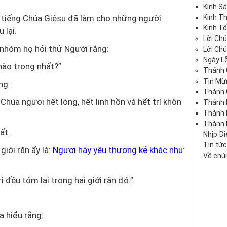
Kinh S
e tiếng Chúa Giêsu đã làm cho những người
Kinh T
Kinh Tố
 lại.
Lời Ch
nhóm họ hỏi thử Người rằng:
Lời Ch
Ngày Lễ
 nào trọng nhất?”
Thánh 
Tin Mừ
ng:
Thánh 
húa ngươi hết lòng, hết linh hồn và hết trí khôn
Thánh 
Thánh
Thánh 
ất.
Nhịp Đ
Tin tứ
giới răn ấy là:
Ngươi hãy yêu thương kẻ khác như
Về chún
i đều tóm lại trong hai giới răn đó.”
 hiểu rằng: