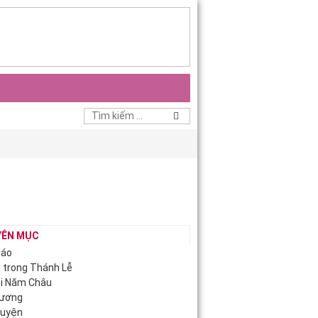
YÊN MỤC
iáo
c trong Thánh Lễ
ội Năm Châu
Hương
guyện