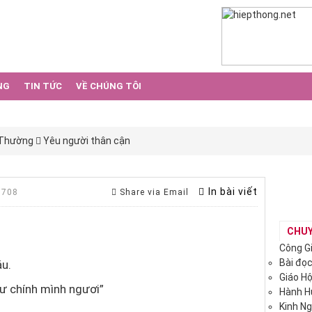
NG
TIN TỨC
VỀ CHÚNG TÔI
 Thường
Yêu người thân cận
In bài viết
 708
Share via Email
CHU
Công G
Bài đọ
u.
Giáo H
hư chính mình ngươi”
Hành 
Kinh N