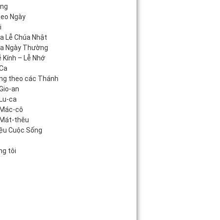
áng
heo Ngày
i
úa Lễ Chúa Nhật
úa Ngày Thường
 Kính – Lễ Nhớ
Ca
ng theo các Thánh
Gio-an
Lu-ca
 Mác-cô
Mát-thêu
iệu Cuộc Sống
c
g tôi