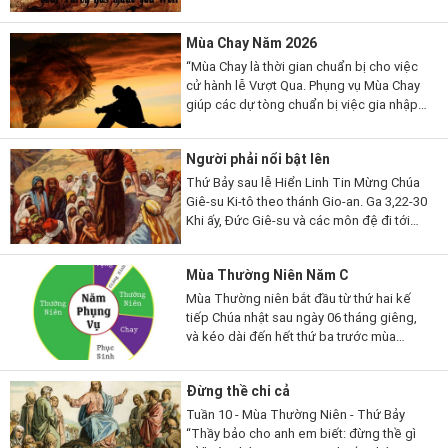
nói, thì có một vị kỳ mục kia đến lạy Người
mà thưa...
Mùa Chay Năm 2026
“Mùa Chay là thời gian chuẩn bị cho việc
cử hành lễ Vượt Qua. Phụng vụ Mùa Chay
giúp các dự tòng chuẩn bị việc gia nhập
đạo, qua những giai đoạn khác nhau. Mùa
Chay cũng là thời gian...
Người phải nổi bật lên
Thứ Bảy sau lễ Hiển Linh Tin Mừng Chúa
Giê-su Ki-tô theo thánh Gio-an. Ga 3,22-30
Khi ấy, Đức Giê-su và các môn đệ đi tới
miền Giu-đê. Người ở lại nơi ấy với các
ông và làm phép rửa. Còn...
Mùa Thường Niên Năm C
Mùa Thường niên bắt đầu từ thứ hai kế
tiếp Chúa nhật sau ngày 06 tháng giêng,
và kéo dài đến hết thứ ba trước mùa
Chay; rồi lại bắt đầu từ thứ hai sau Chúa
nhật lễ Hiện xuống và...
Đừng thề chi cả
Tuần 10 - Mùa Thường Niên - Thứ Bảy
“Thầy bảo cho anh em biết: đừng thề gì