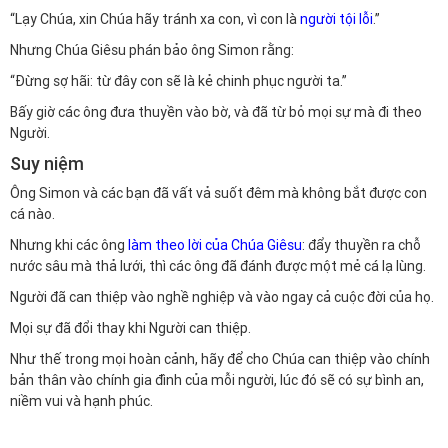
“Lạy Chúa, xin Chúa hãy tránh xa con, vì con là
người tội lỗi
.”
Nhưng Chúa Giêsu phán bảo ông Simon rằng:
“Đừng sợ hãi: từ đây con sẽ là kẻ chinh phục người ta.”
Bấy giờ các ông đưa thuyền vào bờ, và đã từ bỏ mọi sự mà đi theo
Người.
Suy niệm
Ông Simon và các bạn đã vất vả suốt đêm mà không bắt được con
cá nào.
Nhưng khi các ông
làm theo lời của Chúa Giêsu
: đẩy thuyền ra chỗ
nước sâu mà thả lưới, thì các ông đã đánh được một mẻ cá lạ lùng.
Người đã can thiệp vào nghề nghiệp và vào ngay cả cuộc đời của họ.
Mọi sự đã đổi thay khi Người can thiệp.
Như thế trong mọi hoàn cảnh, hãy để cho Chúa can thiệp vào chính
bản thân vào chính gia đình của mỗi người, lúc đó sẽ có sự bình an,
niềm vui và hạnh phúc.