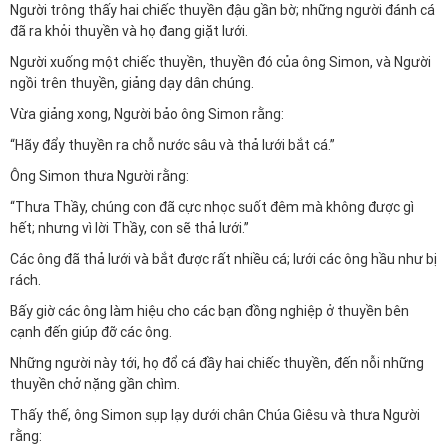
Người trông thấy hai chiếc thuyền đậu gần bờ; những người đánh cá
đã ra khỏi thuyền và họ đang giặt lưới.
Người xuống một chiếc thuyền, thuyền đó của ông Simon, và Người
ngồi trên thuyền, giảng dạy dân chúng.
Vừa giảng xong, Người bảo ông Simon rằng:
“Hãy đẩy thuyền ra chỗ nước sâu và thả lưới bắt cá.”
Ông Simon thưa Người rằng:
“Thưa Thầy, chúng con đã cực nhọc suốt đêm mà không được gì
hết; nhưng vì lời Thầy, con sẽ thả lưới.”
Các ông đã thả lưới và bắt được rất nhiều cá; lưới các ông hầu như bị
rách.
Bấy giờ các ông làm hiệu cho các bạn đồng nghiệp ở thuyền bên
cạnh đến giúp đỡ các ông.
Những người này tới, họ đổ cá đầy hai chiếc thuyền, đến nỗi những
thuyền chở nặng gần chìm.
Thấy thế, ông Simon sụp lạy dưới chân Chúa Giêsu và thưa Người
rằng: