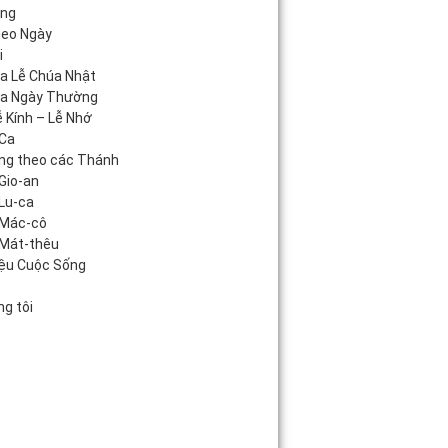
áng
heo Ngày
i
úa Lễ Chúa Nhật
úa Ngày Thường
 Kính – Lễ Nhớ
Ca
ng theo các Thánh
Gio-an
Lu-ca
 Mác-cô
Mát-thêu
iệu Cuộc Sống
c
g tôi