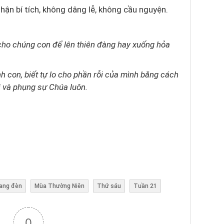
nhận bí tích, không dâng lễ, không cầu nguyện.
 cho chúng con để lên thiên đàng hay xuống hỏa
nh con, biết tự lo cho phần rỗi của mình bằng cách
i và phụng sự Chúa luôn.
mang đèn
Mùa Thường Niên
Thứ sáu
Tuần 21
0