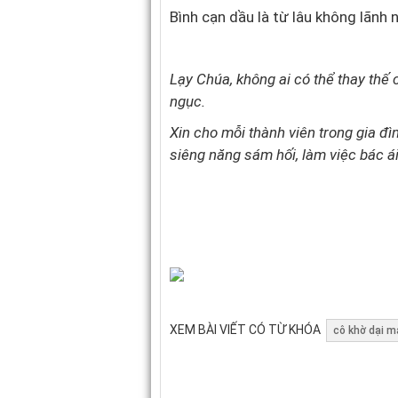
Bình cạn dầu là từ lâu không lãnh 
Lạy Chúa, không ai có thể thay thế
ngục.
Xin cho mỗi thành viên trong gia đì
siêng năng sám hối, làm việc bác á
XEM BÀI VIẾT CÓ TỪ KHÓA
cô khờ dại 