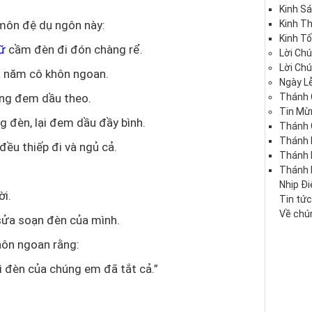
Kinh S
 môn đệ dụ ngôn này:
Kinh T
Kinh Tố
nữ
cầm đèn đi đón chàng rể.
Lời Ch
Lời Ch
à năm cô khôn ngoan.
Ngày Lễ
ng đem dầu theo.
Thánh 
Tin Mừ
 đèn, lại đem dầu đầy bình.
Thánh 
Thánh 
đều thiếp đi và ngủ cả.
Thánh
Thánh 
Nhịp Đ
ời.
Tin tứ
Về chún
 sửa soạn đèn của mình.
hôn ngoan rằng:
ì đèn của chúng em đã tắt cả.”