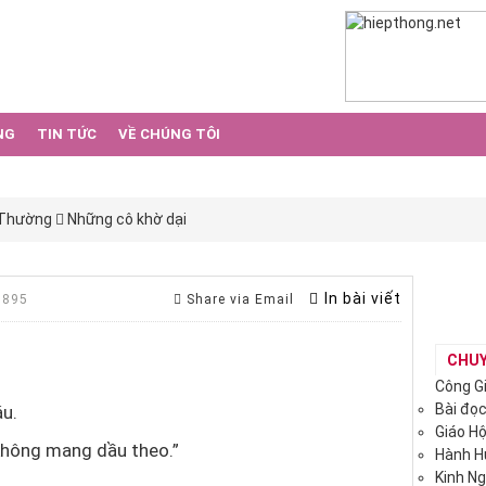
NG
TIN TỨC
VỀ CHÚNG TÔI
 Thường
Những cô khờ dại
In bài viết
 895
Share via Email
CHU
Công G
Bài đọ
u.
Giáo H
hông mang dầu theo.”
Hành 
Kinh N