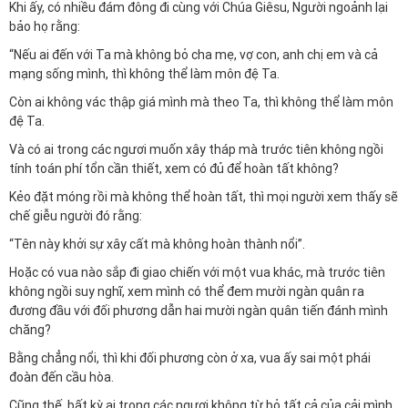
Khi ấy, có nhiều đám đông đi cùng với Chúa Giêsu, Người ngoảnh lại
bảo họ rằng:
“Nếu ai đến với Ta mà không bỏ cha mẹ, vợ con, anh chị em và cả
mạng sống mình, thì không thể làm môn đệ Ta.
Còn ai không vác thập giá mình mà theo Ta, thì không thể làm môn
đệ Ta.
Và có ai trong các ngươi muốn xây tháp mà trước tiên không ngồi
tính toán phí tổn cần thiết, xem có đủ để hoàn tất không?
Kẻo đặt móng rồi mà không thể hoàn tất, thì mọi người xem thấy sẽ
chế giễu người đó rằng:
“Tên này khởi sự xây cất mà không hoàn thành nổi”.
Hoặc có vua nào sắp đi giao chiến với một vua khác, mà trước tiên
không ngồi suy nghĩ, xem mình có thể đem mười ngàn quân ra
đương đầu với đối phương dẫn hai mười ngàn quân tiến đánh mình
chăng?
Bằng chẳng nổi, thì khi đối phương còn ở xa, vua ấy sai một phái
đoàn đến cầu hòa.
Cũng thế, bất kỳ ai trong các ngươi không từ bỏ tất cả của cải mình