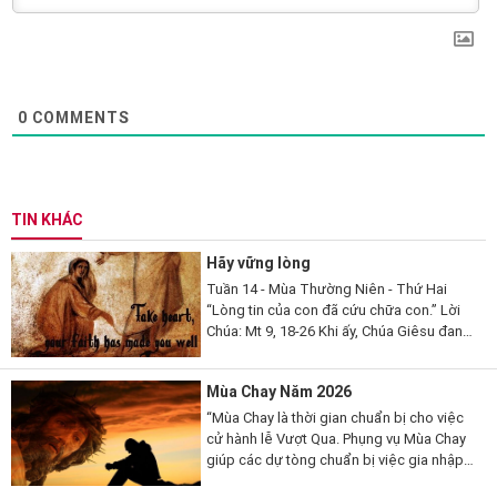
0
COMMENTS
TIN KHÁC
Hãy vững lòng
Tuần 14 - Mùa Thường Niên - Thứ Hai
“Lòng tin của con đã cứu chữa con.” Lời
Chúa: Mt 9, 18-26 Khi ấy, Chúa Giêsu đang
nói, thì có một vị kỳ mục kia đến lạy Người
mà thưa...
Mùa Chay Năm 2026
“Mùa Chay là thời gian chuẩn bị cho việc
cử hành lễ Vượt Qua. Phụng vụ Mùa Chay
giúp các dự tòng chuẩn bị việc gia nhập
đạo, qua những giai đoạn khác nhau. Mùa