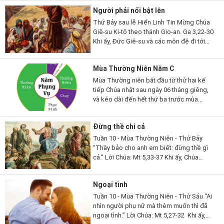
Chay cũng là thời gian...
Người phải nổi bật lên
Thứ Bảy sau lễ Hiển Linh Tin Mừng Chúa
Giê-su Ki-tô theo thánh Gio-an. Ga 3,22-30
Khi ấy, Đức Giê-su và các môn đệ đi tới
miền Giu-đê. Người ở lại nơi ấy với các
ông và làm phép rửa. Còn...
Mùa Thường Niên Năm C
Mùa Thường niên bắt đầu từ thứ hai kế
tiếp Chúa nhật sau ngày 06 tháng giêng,
và kéo dài đến hết thứ ba trước mùa
Chay; rồi lại bắt đầu từ thứ hai sau Chúa
nhật lễ Hiện xuống và...
Đừng thề chi cả
Tuần 10 - Mùa Thường Niên - Thứ Bảy
“Thầy bảo cho anh em biết: đừng thề gì
cả.” Lời Chúa: Mt 5,33-37 Khi ấy, Chúa
Giêsu phán cùng các môn đệ rằng: “Các
con lại còn nghe dạy người...
Ngoại tình
Tuần 10 - Mùa Thường Niên - Thứ Sáu “Ai
nhìn người phụ nữ mà thèm muốn thì đã
ngoại tình.” Lời Chúa: Mt 5,27-32 Khi ấy,