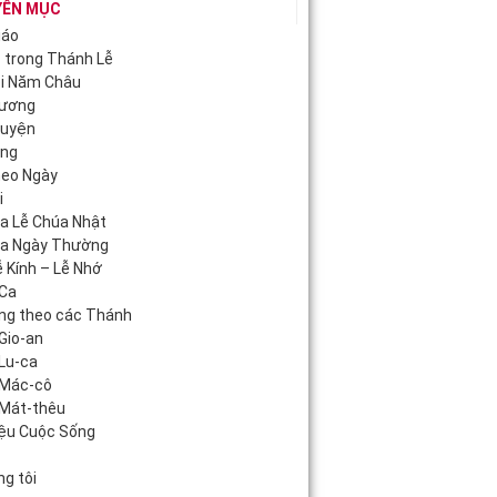
YÊN MỤC
iáo
c trong Thánh Lễ
ội Năm Châu
Hương
guyện
áng
heo Ngày
i
úa Lễ Chúa Nhật
úa Ngày Thường
 Kính – Lễ Nhớ
Ca
ng theo các Thánh
Gio-an
Lu-ca
 Mác-cô
Mát-thêu
iệu Cuộc Sống
c
g tôi