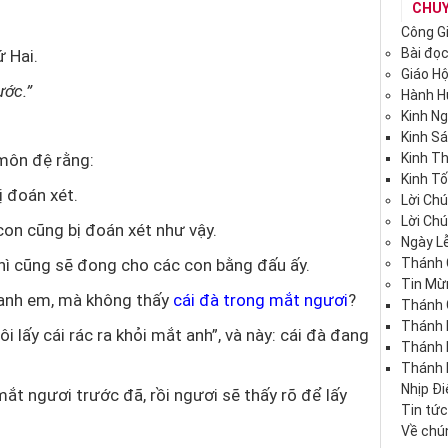
CHU
Công G
Bài đọ
 Hai.
Giáo H
ước.”
Hành 
Kinh N
Kinh S
 môn đệ rằng:
Kinh T
Kinh Tố
ị đoán xét.
Lời Ch
Lời Ch
con cũng bị đoán xét như vậy.
Ngày Lễ
ì cũng sẽ đong cho các con bằng đấu ấy.
Thánh 
Tin Mừ
 anh em, mà không thấy
cái đà trong mắt ngươi
?
Thánh 
Thánh 
 lấy cái rác ra khỏi mắt anh”, và này: cái đà đang
Thánh
Thánh 
Nhịp Đ
 mắt ngươi trước đã, rồi ngươi sẽ thấy rõ để lấy
Tin tứ
Về chún