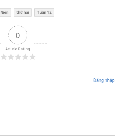
 Niên
thứ hai
Tuần 12
0
Article Rating
Đăng nhập