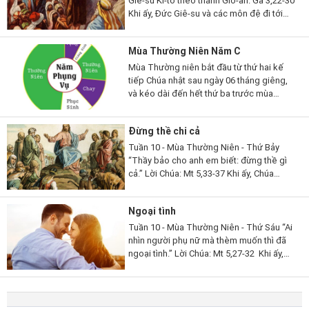
Giê-su Ki-tô theo thánh Gio-an. Ga 3,22-30
Khi ấy, Đức Giê-su và các môn đệ đi tới
miền Giu-đê. Người ở lại nơi ấy với các
ông và làm phép rửa. Còn...
Mùa Thường Niên Năm C
Mùa Thường niên bắt đầu từ thứ hai kế
tiếp Chúa nhật sau ngày 06 tháng giêng,
và kéo dài đến hết thứ ba trước mùa
Chay; rồi lại bắt đầu từ thứ hai sau Chúa
nhật lễ Hiện xuống và...
Đừng thề chi cả
Tuần 10 - Mùa Thường Niên - Thứ Bảy
“Thầy bảo cho anh em biết: đừng thề gì
cả.” Lời Chúa: Mt 5,33-37 Khi ấy, Chúa
Giêsu phán cùng các môn đệ rằng: “Các
con lại còn nghe dạy người...
Ngoại tình
Tuần 10 - Mùa Thường Niên - Thứ Sáu “Ai
nhìn người phụ nữ mà thèm muốn thì đã
ngoại tình.” Lời Chúa: Mt 5,27-32 Khi ấy,
Chúa Giêsu phán cùng các môn đệ rằng:
“Các con đã nghe dạy...