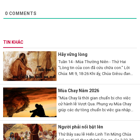
0
COMMENTS
TIN KHÁC
Hãy vững lòng
Tuần 14 - Mùa Thường Niên - Thứ Hai
“Lòng tin của con đã cứu chữa con.” Lời
Chúa: Mt 9, 18-26 Khi ấy, Chúa Giêsu đang
nói, thì có một vị kỳ mục kia đến lạy Người
mà thưa...
Mùa Chay Năm 2026
“Mùa Chay là thời gian chuẩn bị cho việc
cử hành lễ Vượt Qua. Phụng vụ Mùa Chay
giúp các dự tòng chuẩn bị việc gia nhập
đạo, qua những giai đoạn khác nhau. Mùa
Chay cũng là thời gian...
Người phải nổi bật lên
Thứ Bảy sau lễ Hiển Linh Tin Mừng Chúa