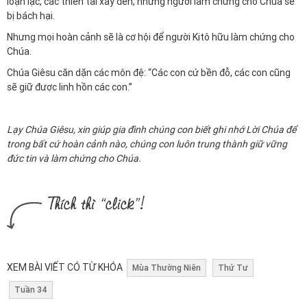
loạn lạc, các thiên tai xảy đến, những người làm chứng cho Chúa sẽ
bị bách hại.
Nhưng mọi hoàn cảnh sẽ là cơ hội để người Kitô hữu làm chứng cho
Chúa.
Chúa Giêsu căn dặn các môn đệ: “Các con cứ bền đỗ, các con cũng
sẽ giữ được linh hồn các con.”
Lạy Chúa Giêsu, xin giúp gia đình chúng con biết ghi nhớ Lời Chúa để
trong bất cứ hoàn cảnh nào, chúng con luôn trung thành giữ vững
đức tin và làm chứng cho Chúa.
XEM BÀI VIẾT CÓ TỪ KHÓA
Mùa Thường Niên
Thứ Tư
Tuần 34