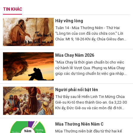
TIN KHÁC
Hãy vững lòng
Tuần 14 - Mùa Thường Niên - Thứ Hai
“Lòng tin của con đã cứu chữa con.” Lời
Chúa: Mt 9, 18-26 Khi ấy, Chúa Giêsu đang
nói, thì có một vị kỳ mục kia đến lạy Người
mà thưa...
Mùa Chay Năm 2026
“Mùa Chay là thời gian chuẩn bị cho việc
cử hành lễ Vượt Qua. Phụng vụ Mùa Chay
giúp các dự tòng chuẩn bị việc gia nhập
đạo, qua những giai đoạn khác nhau. Mùa
Chay cũng là thời gian...
Người phải nổi bật lên
Thứ Bảy sau lễ Hiển Linh Tin Mừng Chúa
Giê-su Ki-tô theo thánh Gio-an. Ga 3,22-30
Khi ấy, Đức Giê-su và các môn đệ đi tới
miền Giu-đê. Người ở lại nơi ấy với các
ông và làm phép rửa. Còn...
Mùa Thường Niên Năm C
Mùa Thường niên bắt đầu từ thứ hai kế