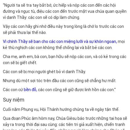
“Người ta sẽ tra tay bắt bớ, ức hiếp và nộp các con đến các hội
đường và ngục tù, điệu các con đến trước mặt vua chúa quan quyền
vì danh Thầy: các con sẽ có dịp làm chứng.
Vậy các con hãy ghi nhớ điều này trong lòng là chớ lo trước các con
sẽ phải thưa lại thế nào.
Vì chính Thầy sẽ ban cho các con miệng lưỡi và sự khôn ngoan,
mọi
kẻ thù nghịch các con không thể chống lại và bắt bẻ các con.
Cha mẹ, anh em, bà con, bạn hữu sẽ nộp các con, và có kẻ trong các
con sẽ bị giết chết.
Các con sẽ bị mọi người ghét bỏ vì danh Thầy.
Nhưng dù một sợi tóc trên đầu các con cũng sẽ chẳng hư mất.
Các con cứ
bền đỗ
,
các con cũng sẽ giữ được linh hồn các con.”
Suy niệm
Cuối năm Phụng vụ, Hội Thánh hướng chúng ta về ngày tận thế.
Qua đoạn Phúc âm hôm nay, Chúa Giêsu báo trước những tai họa sẽ
xảy ra trong thời đại sau cùng: các tiên tri giả xuất hiện, chiến tranh