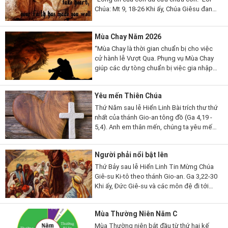
Chúa: Mt 9, 18-26 Khi ấy, Chúa Giêsu đang
nói, thì có một vị kỳ mục kia đến lạy Người
mà thưa...
Mùa Chay Năm 2026
“Mùa Chay là thời gian chuẩn bị cho việc
cử hành lễ Vượt Qua. Phụng vụ Mùa Chay
giúp các dự tòng chuẩn bị việc gia nhập
đạo, qua những giai đoạn khác nhau. Mùa
Chay cũng là thời gian...
Yêu mến Thiên Chúa
Thứ Năm sau lễ Hiển Linh Bài trích thư thứ
nhất của thánh Gio-an tông đồ (Ga 4,19 -
5,4). Anh em thân mến, chúng ta yêu mến
Thiên Chúa, vì Thiên Chúa đã yêu thương
chúng ta trước. Nếu...
Người phải nổi bật lên
Thứ Bảy sau lễ Hiển Linh Tin Mừng Chúa
Giê-su Ki-tô theo thánh Gio-an. Ga 3,22-30
Khi ấy, Đức Giê-su và các môn đệ đi tới
miền Giu-đê. Người ở lại nơi ấy với các
ông và làm phép rửa. Còn...
Mùa Thường Niên Năm C
Mùa Thường niên bắt đầu từ thứ hai kế