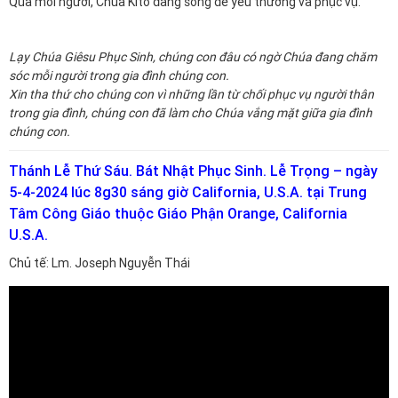
Qua mỗi người, Chúa Kitô đang sống để yêu thương và phục vụ.
Lạy Chúa Giêsu Phục Sinh, chúng con đâu có ngờ Chúa đang chăm
sóc mỗi người trong gia đình chúng con.
Xin tha thứ cho chúng con vì những lần từ chối phục vụ người thân
trong gia đình, chúng con đã làm cho Chúa vắng mặt giữa gia đình
chúng con.
Thánh Lễ Thứ Sáu. Bát Nhật Phục Sinh. Lễ Trọng – ngày
5-4-2024 lúc 8g30 sáng giờ California, U.S.A. tại Trung
Tâm Công Giáo thuộc Giáo Phận Orange, California
U.S.A.
Chủ tế: Lm.
Joseph Nguyễn Thái