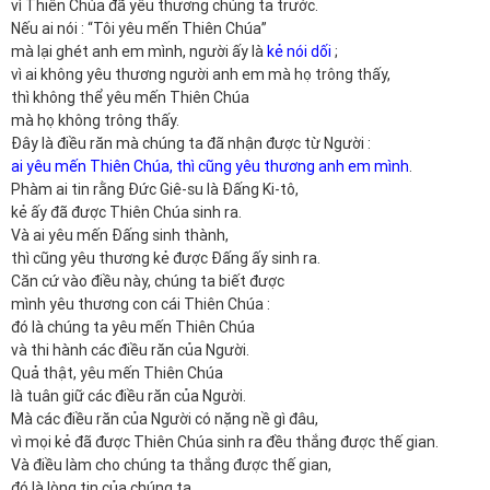
vì Thiên Chúa đã yêu thương chúng ta trước.
Nếu ai nói : “Tôi yêu mến Thiên Chúa”
mà lại ghét anh em mình, người ấy là
kẻ nói dối
;
vì ai không yêu thương người anh em mà họ trông thấy,
thì không thể yêu mến Thiên Chúa
mà họ không trông thấy.
Đây là điều răn mà chúng ta đã nhận được từ Người :
ai yêu mến Thiên Chúa, thì cũng yêu thương anh em mình
.
Phàm ai tin rằng Đức Giê-su là Đấng Ki-tô,
kẻ ấy đã được Thiên Chúa sinh ra.
Và ai yêu mến Đấng sinh thành,
thì cũng yêu thương kẻ được Đấng ấy sinh ra.
Căn cứ vào điều này, chúng ta biết được
mình yêu thương con cái Thiên Chúa :
đó là chúng ta yêu mến Thiên Chúa
và thi hành các điều răn của Người.
Quả thật, yêu mến Thiên Chúa
là tuân giữ các điều răn của Người.
Mà các điều răn của Người có nặng nề gì đâu,
vì mọi kẻ đã được Thiên Chúa sinh ra đều thắng được thế gian.
Và điều làm cho chúng ta thắng được thế gian,
đó là lòng tin của chúng ta.