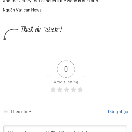
And the victory that conquers the world is our faith.
Nguồn Vatican News
0
Article Rating
Theo dõi
Đăng nhập