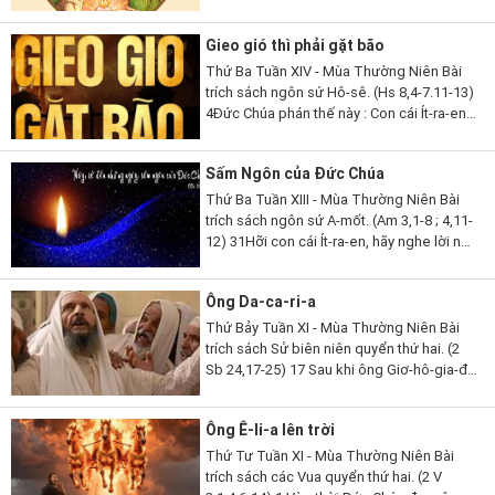
19). 13Lạy Thiên Chúa, ngoài Ngài ra,
chẳng còn thần nào khác để Ngài phải
Gieo gió thì phải gặt bão
chứng tỏ...
Thứ Ba Tuần XIV - Mùa Thường Niên Bài
trích sách ngôn sứ Hô-sê. (Hs 8,4-7.11-13)
4Đức Chúa phán thế này : Con cái Ít-ra-en
phong vương người mà Ta không chọn,
tôn làm lãnh tụ kẻ Ta không biết,...
Sấm Ngôn của Đức Chúa
Thứ Ba Tuần XIII - Mùa Thường Niên Bài
trích sách ngôn sứ A-mốt. (Am 3,1-8 ; 4,11-
12) 31Hỡi con cái Ít-ra-en, hãy nghe lời này,
lời Đức Chúa phán để tố cáo các ngươi, tố
cáo toàn thể thị...
Ông Da-ca-ri-a
Thứ Bảy Tuần XI - Mùa Thường Niên Bài
trích sách Sử biên niên quyển thứ hai. (2
Sb 24,17-25) 17 Sau khi ông Giơ-hô-gia-đa
qua đời, các thủ lãnh Giu-đa đến bái yết
nhà vua và lúc ấy nhà vua...
Ông Ê-li-a lên trời
Thứ Tư Tuần XI - Mùa Thường Niên Bài
trích sách các Vua quyển thứ hai. (2 V