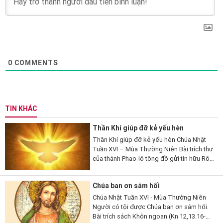
0
COMMENTS
TIN KHÁC
Thần Khí giúp đỡ kẻ yếu hèn
Thần Khí giúp đỡ kẻ yếu hèn Chúa Nhật
Tuần XVI – Mùa Thường Niên Bài trích thư
của thánh Phao-lô tông đồ gửi tín hữu Rô-
ma (Rm 8,26-27). 26 Thưa anh em, có
Thần Khí giúp đỡ chúng ta là...
Chúa ban ơn sám hối
Chúa Nhật Tuần XVI - Mùa Thường Niên
Người có tội được Chúa ban ơn sám hối.
Bài trích sách Khôn ngoan (Kn 12,13.16-