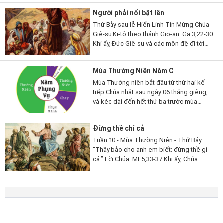
chúng ta trước. Nếu...
Người phải nổi bật lên
Thứ Bảy sau lễ Hiển Linh Tin Mừng Chúa
Giê-su Ki-tô theo thánh Gio-an. Ga 3,22-30
Khi ấy, Đức Giê-su và các môn đệ đi tới
miền Giu-đê. Người ở lại nơi ấy với các
ông và làm phép rửa. Còn...
Mùa Thường Niên Năm C
Mùa Thường niên bắt đầu từ thứ hai kế
tiếp Chúa nhật sau ngày 06 tháng giêng,
và kéo dài đến hết thứ ba trước mùa
Chay; rồi lại bắt đầu từ thứ hai sau Chúa
nhật lễ Hiện xuống và...
Đừng thề chi cả
Tuần 10 - Mùa Thường Niên - Thứ Bảy
“Thầy bảo cho anh em biết: đừng thề gì
cả.” Lời Chúa: Mt 5,33-37 Khi ấy, Chúa
Giêsu phán cùng các môn đệ rằng: “Các
con lại còn nghe dạy người...
© Copyright
2021 hiepthong.net
,