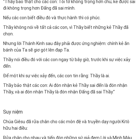
“Thầy bảo thật cho các con: Tôi tớ không trọng hơn chủ; kẻ được sai
đi không trọng hơn Đấng đã sai mình.
Nếu các con biết điều đó và thực hành thì có phúc.
Thầy không nói về tất cả các con, vì Thầy biết những kẻ Thầy đã
chọn.
Nhưng lời Thánh Kinh sau đây phải được ứng nghiệm: chính kẻ ăn
bánh của Ta sẽ giơ gót lên đạp Ta.
Thầy nói điều đó với các con ngay từ bây giờ, trước khi sự việc xảy
đến.
Để một khi sự việc xảy đến, các con tin rằng: Thầy là ai.
Thầy bảo thật các con: Ai đón nhận kẻ Thầy sai đến là đón nhận
Thầy, và ai đón nhận Thầy là đón nhận Đấng đã sai Thầy.”
Suy niệm
Chúa Giêsu đã rửa chân cho các môn đệ và truyền dạy người Kitô
hữu hai điều:
Rửa chân cho nhau và tiếp đón những sứ giả đem Lời và Mình Máu