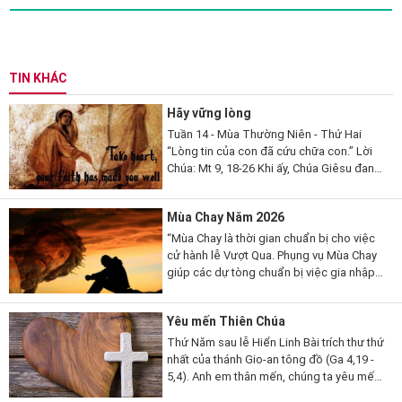
TIN KHÁC
Hãy vững lòng
Tuần 14 - Mùa Thường Niên - Thứ Hai
“Lòng tin của con đã cứu chữa con.” Lời
Chúa: Mt 9, 18-26 Khi ấy, Chúa Giêsu đang
nói, thì có một vị kỳ mục kia đến lạy Người
mà thưa...
Mùa Chay Năm 2026
“Mùa Chay là thời gian chuẩn bị cho việc
cử hành lễ Vượt Qua. Phụng vụ Mùa Chay
giúp các dự tòng chuẩn bị việc gia nhập
đạo, qua những giai đoạn khác nhau. Mùa
Chay cũng là thời gian...
Yêu mến Thiên Chúa
Thứ Năm sau lễ Hiển Linh Bài trích thư thứ
nhất của thánh Gio-an tông đồ (Ga 4,19 -
5,4). Anh em thân mến, chúng ta yêu mến
Thiên Chúa, vì Thiên Chúa đã yêu thương