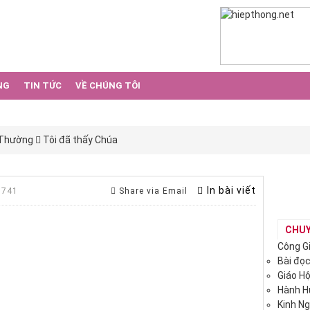
NG
TIN TỨC
VỀ CHÚNG TÔI
 Thường
Tôi đã thấy Chúa
In bài viết
 741
Share via Email
CHU
Công G
Bài đọ
Giáo H
Hành 
Kinh N