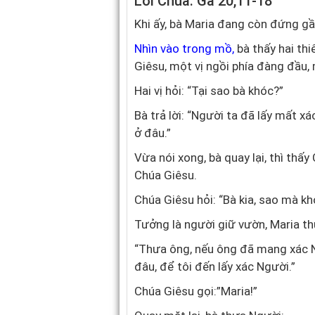
Lời Chúa: Ga 20,11-18
Khi ấy, bà Maria đang còn đứng g
Nhìn vào trong mồ,
bà thấy hai th
Giêsu, một vị ngồi phía đàng đầu, 
Hai vị hỏi: “Tại sao bà khóc?”
Bà trả lời: “Người ta đã lấy mất x
ở đâu.”
Vừa nói xong, bà quay lại, thì thấ
Chúa Giêsu.
Chúa Giêsu hỏi: “Bà kia, sao mà khó
Tưởng là người giữ vườn, Maria th
“Thưa ông, nếu ông đã mang xác Ng
đâu, để tôi đến lấy xác Người.”
Chúa Giêsu gọi:”Maria!”