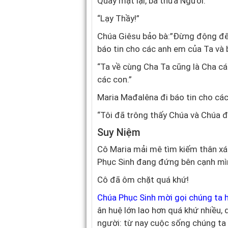
Quay mặt lại, bà thưa Người:
“Lạy Thầy!”
Chúa Giêsu bảo bà:”Đừng động đến
báo tin cho các anh em của Ta và 
“Ta về cùng Cha Ta cũng là Cha cá
các con.”
Maria Mađalêna đi báo tin cho cá
“Tôi đã trông thấy Chúa và Chúa đã
Suy Niệm
Cô Maria mải mê tìm kiếm thân xá
Phục Sinh đang đứng bên cạnh mì
Cô đã ôm chặt quá khứ!
Chúa Phục Sinh mời gọi chúng ta 
ân huệ lớn lao hơn quá khứ nhiều
người: từ nay cuộc sống chúng ta c