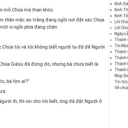
Kinh S
ần mồ Chúa mà than khóc.
Kinh T
Kinh Tố
iên thần mặc áo trắng đang ngồi nơi đặt xác Chúa
Lời Ch
một vị ngồi phía đàng chân.
Lời Ch
Ngày Lễ
Thánh 
Tin Mừ
ác Chúa tôi và tôi không biết người ta đã để Người
Thánh 
Thánh 
y Chúa Giêsu đã đứng đó, nhưng bà chưa biết là
Thánh
Thánh 
Nhịp Đ
c, bà tìm ai?”
Tin tứ
Về chún
ưa:
ười đi, thì xin cho tôi biết, ông đã đặt Người ở