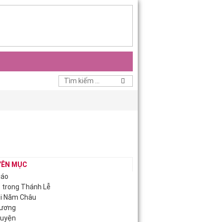
YÊN MỤC
iáo
c trong Thánh Lễ
ội Năm Châu
Hương
guyện