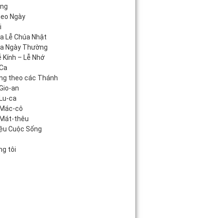
áng
heo Ngày
i
úa Lễ Chúa Nhật
úa Ngày Thường
 Kính – Lễ Nhớ
Ca
ng theo các Thánh
Gio-an
Lu-ca
 Mác-cô
Mát-thêu
iệu Cuộc Sống
c
g tôi