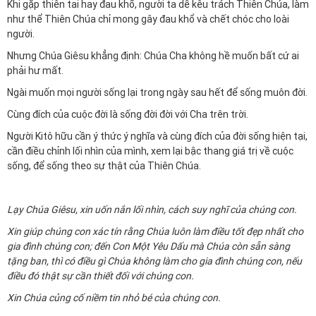
Khi gặp thiên tai hay đau khổ, người ta dễ kêu trách Thiên Chúa, làm
như thể Thiên Chúa chỉ mong gây đau khổ và chết chóc cho loài
người.
Nhưng Chúa Giêsu khẳng định: Chúa Cha không hề muốn bất cứ ai
phải hư mất.
Ngài muốn mọi người sống lại trong ngày sau hết để sống muôn đời.
Cùng đích của cuộc đời là sống đời đời với Cha trên trời.
Người Kitô hữu cần ý thức ý nghĩa và cùng đích của đời sống hiện tại,
cần điều chỉnh lối nhìn của mình, xem lại bậc thang giá trị về cuộc
sống, để sống theo sự thật của Thiên Chúa.
Lạy Chúa Giêsu, xin uốn nắn lối nhìn, cách suy nghĩ của chúng con.
Xin giúp chúng con xác tín rằng Chúa luôn làm điều tốt đẹp nhất cho
gia đình chúng con; đến Con Một Yêu Dấu mà Chúa còn sẵn sàng
tặng ban, thì có điều gì Chúa không làm cho gia đình chúng con, nếu
điều đó thật sự cần thiết đối với chúng con.
Xin Chúa củng cố niềm tin nhỏ bé của chúng con.