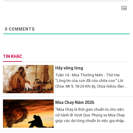
0
COMMENTS
TIN KHÁC
Hãy vững lòng
Tuần 14 - Mùa Thường Niên - Thứ Hai
“Lòng tin của con đã cứu chữa con.” Lời
Chúa: Mt 9, 18-26 Khi ấy, Chúa Giêsu đang
nói, thì có một vị kỳ mục kia đến lạy Người
mà thưa...
Mùa Chay Năm 2026
“Mùa Chay là thời gian chuẩn bị cho việc
cử hành lễ Vượt Qua. Phụng vụ Mùa Chay
giúp các dự tòng chuẩn bị việc gia nhập
đạo, qua những giai đoạn khác nhau. Mùa
Chay cũng là thời gian...