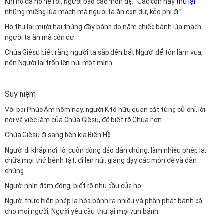
Khi họ đã no nê rồi, Người bảo các môn đệ: “Các con hãy
thu lại
những miếng lúa mạch mà người ta ăn còn dư, kẻo phí đi.”
Họ thu lại mười hai thúng đầy bánh do năm chiếc bánh lúa mạch
người ta ăn mà còn dư.
Chúa Giêsu biết rằng người ta sắp đến bắt Người để tôn làm vua,
nên Người lại trốn lên núi một mình.
Suy niệm
Với bài Phúc Âm hôm nay, người Kitô hữu quan sát từng cử chỉ, lời
nói và việc làm của Chúa Giêsu, để biết rõ Chúa hơn.
Chúa Giêsu đi sang bên kia Biển Hồ.
Người đi khắp nơi, lôi cuốn đông đảo dân chúng, làm nhiều phép lạ,
chữa mọi thứ bệnh tật, đi lên núi, giảng dạy các môn đệ và dân
chúng.
Người nhìn đám đông, biết rõ nhu cầu của họ.
Người thực hiện phép lạ hóa bánh ra nhiều và phân phát bánh cá
cho mọi người, Người yêu cầu thu lại mọi vụn bánh.