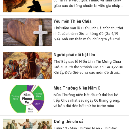
cử hành lễ Vượt Qua. Phụng vụ Mùa Chay
giúp các dự tòng chuẩn bị việc gia nhập
đạo, qua những giai đoạn khác nhau. Mùa
Chay cũng là thời gian...
Yêu mến Thiên Chúa
Thứ Năm sau lễ Hiển Linh Bài trích thư thứ
nhất của thánh Gio-an tông đồ (Ga 4,19 -
5,4). Anh em thân mến, chúng ta yêu mến
Thiên Chúa, vì Thiên Chúa đã yêu thương
chúng ta trước. Nếu...
Người phải nổi bật lên
Thứ Bảy sau lễ Hiển Linh Tin Mừng Chúa
Giê-su Ki-tô theo thánh Gio-an. Ga 3,22-30
Khi ấy, Đức Giê-su và các môn đệ đi tới
miền Giu-đê. Người ở lại nơi ấy với các
ông và làm phép rửa. Còn...
Mùa Thường Niên Năm C
Mùa Thường niên bắt đầu từ thứ hai kế
tiếp Chúa nhật sau ngày 06 tháng giêng,
và kéo dài đến hết thứ ba trước mùa
Chay; rồi lại bắt đầu từ thứ hai sau Chúa
nhật lễ Hiện xuống và...
Đừng thề chi cả
Tuần 10 - Mùa Thường Niên - Thứ Bảy