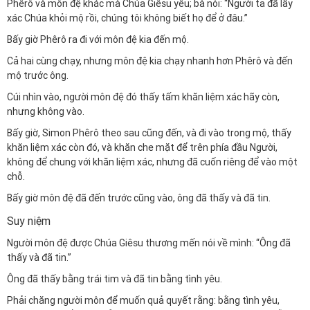
Phêrô và môn đệ khác mà Chúa Giêsu yêu; bà nói: “Người ta đã lấy
xác Chúa khỏi mộ rồi, chúng tôi không biết họ để ở đâu.”
Bấy giờ Phêrô ra đi với môn đệ kia đến mộ.
Cả hai cùng chạy, nhưng môn đệ kia chạy nhanh hơn Phêrô và đến
mộ trước ông.
Cúi nhìn vào, người môn đệ đó thấy tấm khăn liệm xác hãy còn,
nhưng không vào.
Bấy giờ, Simon Phêrô theo sau cũng đến, và đi vào trong mộ, thấy
khăn liệm xác còn đó, và khăn che mặt để trên phía đầu Người,
không để chung với khăn liệm xác, nhưng đã cuốn riêng để vào một
chỗ.
Bấy giờ môn đệ đã đến trước cũng vào, ông đã thấy và đã tin.
Suy niệm
Người môn đệ được Chúa Giêsu thương mến nói về mình: “Ông đã
thấy và đã tin.”
Ông đã thấy bằng trái tim và đã tin bằng tình yêu.
Phải chăng người môn để muốn quả quyết rằng: bằng tình yêu,