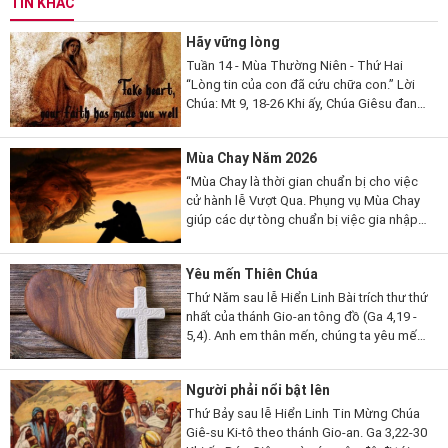
TIN KHÁC
Hãy vững lòng
Tuần 14 - Mùa Thường Niên - Thứ Hai
“Lòng tin của con đã cứu chữa con.” Lời
Chúa: Mt 9, 18-26 Khi ấy, Chúa Giêsu đang
nói, thì có một vị kỳ mục kia đến lạy Người
mà thưa...
Mùa Chay Năm 2026
“Mùa Chay là thời gian chuẩn bị cho việc
cử hành lễ Vượt Qua. Phụng vụ Mùa Chay
giúp các dự tòng chuẩn bị việc gia nhập
đạo, qua những giai đoạn khác nhau. Mùa
Chay cũng là thời gian...
Yêu mến Thiên Chúa
Thứ Năm sau lễ Hiển Linh Bài trích thư thứ
nhất của thánh Gio-an tông đồ (Ga 4,19 -
5,4). Anh em thân mến, chúng ta yêu mến
Thiên Chúa, vì Thiên Chúa đã yêu thương
chúng ta trước. Nếu...
Người phải nổi bật lên
Thứ Bảy sau lễ Hiển Linh Tin Mừng Chúa
Giê-su Ki-tô theo thánh Gio-an. Ga 3,22-30