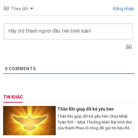
Theo dõi
Đăng nhập
0
COMMENTS
TIN KHÁC
Thần Khí giúp đỡ kẻ yếu hèn
Thần Khí giúp đỡ kẻ yếu hèn Chúa Nhật
Tuần XVI – Mùa Thường Niên Bài trích thư
của thánh Phao-lô tông đồ gửi tín hữu Rô-
ma (Rm 8,26-27). 26 Thưa anh em, có