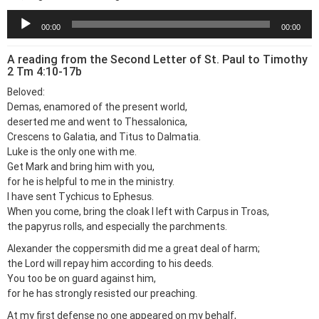
Trình
00:00
00:00
chơi
Audio
A reading from the Second Letter of St. Paul to Timothy
2 Tm 4:10-17b
Beloved:
Demas, enamored of the present world,
deserted me and went to Thessalonica,
Crescens to Galatia, and Titus to Dalmatia.
Luke is the only one with me.
Get Mark and bring him with you,
for he is helpful to me in the ministry.
I have sent Tychicus to Ephesus.
When you come, bring the cloak I left with Carpus in Troas,
the papyrus rolls, and especially the parchments.
Alexander the coppersmith did me a great deal of harm;
the Lord will repay him according to his deeds.
You too be on guard against him,
for he has strongly resisted our preaching.
At my first defense no one appeared on my behalf,