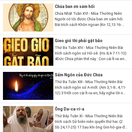
Thần Khí giúp đỡ chúng ta là...
Chúa ban ơn sám hối
Chúa Nhật Tuần XVI - Mùa Thường Niên
Người có tội được Chúa ban ơn sám hối.
Bài trích sách Khôn ngoan (Kn 12,13.16-
19). 13Lạy Thiên Chúa, ngoài Ngài ra,
chẳng còn thần nào khác để Ngài phải
Gieo gió thì phải gặt bão
chứng tỏ...
Thứ Ba Tuần XIV - Mùa Thường Niên Bài
trích sách ngôn sứ Hô-sê. (Hs 8,4-7.11-13)
4Đức Chúa phán thế này : Con cái Ít-ra-en
phong vương người mà Ta không chọn,
tôn làm lãnh tụ kẻ Ta không biết,...
Sấm Ngôn của Đức Chúa
Thứ Ba Tuần XIII - Mùa Thường Niên Bài
trích sách ngôn sứ A-mốt. (Am 3,1-8 ; 4,11-
12) 31Hỡi con cái Ít-ra-en, hãy nghe lời này,
lời Đức Chúa phán để tố cáo các ngươi, tố
cáo toàn thể thị...
Ông Da-ca-ri-a
Thứ Bảy Tuần XI - Mùa Thường Niên Bài
trích sách Sử biên niên quyển thứ hai. (2
Sb 24,17-25) 17 Sau khi ông Giơ-hô-gia-đa