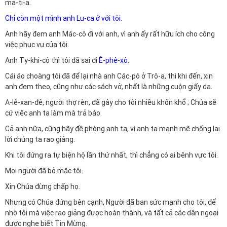
ma-ti-a.
Chỉ còn một mình anh Lu-ca ở với tôi.
Anh hãy đem anh Mác-cô đi với anh, vì anh ấy rất hữu ích cho công
việc phục vụ của tôi.
Anh Ty-khi-cô thì tôi đã sai đi
Ê-phê-xô
.
Cái áo choàng tôi đã để lại nhà anh Các-pô ở Trô-a, thì khi đến, xin
anh đem theo, cũng như các sách vở, nhất là những cuộn giấy da.
A-lê-xan-đê, người thợ rèn, đã gây cho tôi nhiều khốn khổ ; Chúa sẽ
cứ việc anh ta làm mà trả báo.
Cả anh nữa, cũng hãy đề phòng anh ta, vì anh ta mạnh mẽ chống lại
lời chúng ta rao giảng.
Khi tôi đứng ra tự biện hộ lần thứ nhất, thì chẳng có ai bênh vực tôi.
Mọi người đã bỏ mặc tôi.
Xin Chúa đừng chấp họ.
Nhưng có Chúa đứng bên cạnh, Người đã ban sức mạnh cho tôi, để
nhờ tôi mà việc rao giảng được hoàn thành, và tất cả các dân ngoại
được nghe biết Tin Mừng.