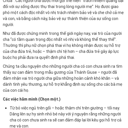
Chúa”. Các người cha được mời gọi thể hiện “trách nhiệm quảng đại
đối với sự sống được thụ thai trong lòng người mẹ”. Họ được giao
phó một cách độc nhất vô nhị trách nhiệm bảo vệ và che chở cả mẹ
và con, và bằng cách này, bảo vệ sự thánh thiện của sự sống con
người.
Như đã được chứng minh trong thế giới ngày nay, vai trò của người
cha “có tầm quan trọng độc nhất vô nhị và không thể thay thế”.
Thường thì phụ nữ chọn phá thai vì họ không nhận được sự hỗ trợ
của cha đứa trẻ, hoặc – thậm chí tệ hơn – cha đứa trẻ gây áp lực
buộc họ phải đưa ra quyết định phá thai.
Chúng ta cầu nguyện cho những người cha có con chưa sinh ra tìm
thấy sự can đảm trong mẫu gương của Thánh Giuse – người đã
đảm nhận vai trò người cha giữa những hoàn cảnh khó khăn – và
dành tình yêu thương, sự hỗ trợ khẳng định sự sống cho các bà mẹ
của con cái họ.
Các việc hãm mình (Chọn một.)
Từ bỏ việc ngủ trên gối – hoặc thậm chí trên giường – tối nay.
Dâng lên sự hy sinh nhỏ bé này với ý nguyện rằng những người
cha có con chưa sinh ra sẽ can đảm đáp lại lời kêu gọi hỗ trợ cả
mẹ và con.