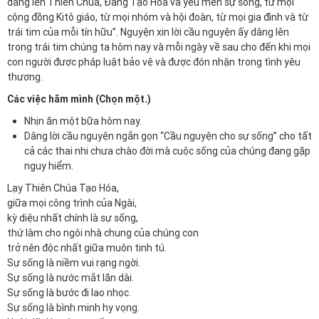
dâng lên Thiên Chúa, Đấng Tạo Hóa và yêu mến sự sống, từ mọi
cộng đồng Kitô giáo, từ mọi nhóm và hội đoàn, từ mọi gia đình và từ
trái tim của mỗi tín hữu”. Nguyện xin lời cầu nguyện ấy dâng lên
trong trái tim chúng ta hôm nay và mỗi ngày về sau cho đến khi mọi
con người được pháp luật bảo vệ và được đón nhận trong tình yêu
thương.
Các việc hãm mình (Chọn một.)
Nhịn ăn một bữa hôm nay.
Dâng lời cầu nguyện ngắn gọn “Cầu nguyện cho sự sống” cho tất
cả các thai nhi chưa chào đời mà cuộc sống của chúng đang gặp
nguy hiểm.
Lạy Thiên Chúa Tạo Hóa,
giữa mọi công trình của Ngài,
kỳ diệu nhất chính là sự sống,
thứ làm cho ngôi nhà chung của chúng con
trở nên độc nhất giữa muôn tinh tú.
Sự sống là niềm vui rạng ngời.
Sự sống là nước mắt lăn dài.
Sự sống là bước đi lao nhọc.
Sự sống là bình minh hy vọng.