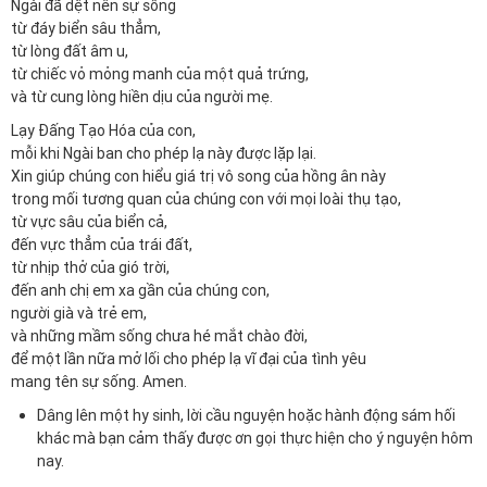
Ngài đã dệt nên sự sống
từ đáy biển sâu thẳm,
từ lòng đất âm u,
từ chiếc vỏ mỏng manh của một quả trứng,
và từ cung lòng hiền dịu của người mẹ.
Lạy Đấng Tạo Hóa của con,
mỗi khi Ngài ban cho phép lạ này được lặp lại.
Xin giúp chúng con hiểu giá trị vô song của hồng ân này
trong mối tương quan của chúng con với mọi loài thụ tạo,
từ vực sâu của biển cả,
đến vực thẳm của trái đất,
từ nhịp thở của gió trời,
đến anh chị em xa gần của chúng con,
người già và trẻ em,
và những mầm sống chưa hé mắt chào đời,
để một lần nữa mở lối cho phép lạ vĩ đại của tình yêu
mang tên sự sống. Amen.
Dâng lên một hy sinh, lời cầu nguyện hoặc hành động sám hối
khác mà bạn cảm thấy được ơn gọi thực hiện cho ý nguyện hôm
nay.