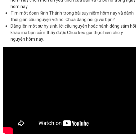
hơn? Hãy chọn món ăn yêu thích của bạn và từ bỏ nó trong ngày
hôm nay.
Tìm một đoạn Kinh Thánh trong bài suy niệm hôm nay và dành
thời gian cầu nguyện với nó. Chúa đang nói gì với bạn?
Dâng lên một sự hy sinh, lời cầu nguyện hoặc hành động sám hối
khác mà bạn cảm thấy được Chúa kêu gọi thực hiện cho ý
nguyện hôm nay.