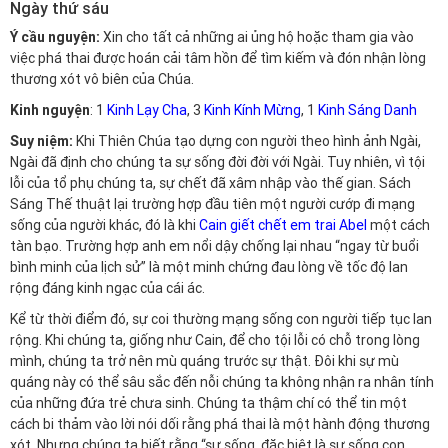
Ngày thứ sáu
Ý cầu nguyện:
Xin cho tất cả những ai ủng hộ hoặc tham gia vào
việc phá thai được hoán cải tâm hồn để tìm kiếm và đón nhận lòng
thương xót vô biên của Chúa.
Kinh nguyện
: 1
Kinh Lạy Cha
, 3
Kinh Kính Mừng
, 1
Kinh Sáng Danh
Suy niệm:
Khi Thiên Chúa tạo dựng con người theo hình ảnh Ngài,
Ngài đã định cho chúng ta sự sống đời đời với Ngài. Tuy nhiên, vì tội
lỗi của tổ phụ chúng ta, sự chết đã xâm nhập vào thế gian. Sách
Sáng Thế thuật lại trường hợp đầu tiên một người cướp đi mạng
sống của người khác, đó là khi
Cain giết chết em trai Abel
một cách
tàn bạo. Trường hợp anh em nổi dậy chống lại nhau “ngay từ buổi
bình minh của lịch sử” là một minh chứng đau lòng về tốc độ lan
rộng đáng kinh ngạc của cái ác.
Kể từ thời điểm đó, sự coi thường mạng sống con người tiếp tục lan
rộng. Khi chúng ta, giống như Cain, để cho tội lỗi có chỗ trong lòng
mình, chúng ta trở nên mù quáng trước sự thật. Đôi khi sự mù
quáng này có thể sâu sắc đến nỗi chúng ta không nhận ra nhân tính
của những đứa trẻ chưa sinh. Chúng ta thậm chí có thể tin một
cách bi thảm vào lời nói dối rằng phá thai là một hành động thương
xót. Nhưng chúng ta biết rằng “sự sống, đặc biệt là sự sống con