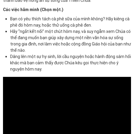
thành bảo vệ hồng ân sự sống của Thiên Chúa.
Các việc hãm mình (Chọn một.)
Bạn có yêu thích tách cà phê sữa của mình không? Hãy kiêng cà
phê đó hôm nay, hoặc thử uống cà phê đen.
Hãy “ngắt kết nối” một chút hôm nay, và suy ngẫm xem Chúa có
thể đang muốn bạn giúp xây dựng một nền văn hóa sự sống
trong gia đình, nơi làm việc hoặc cộng đồng Giáo hội của bạn như
thế nào.
Dâng lên một sự hy sinh, lời cầu nguyện hoặc hành động sám hối
khác mà bạn cảm thấy được Chúa kêu gọi thực hiện cho ý
nguyện hôm nay.