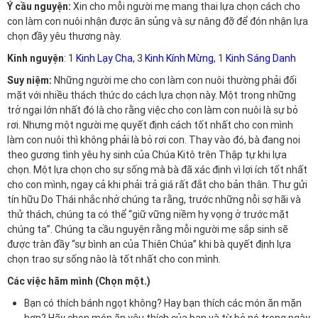
Ý cầu nguyện:
Xin cho mỗi người mẹ mang thai lựa chọn cách cho
con làm con nuôi nhận được ân sủng và sự nâng đỡ để đón nhận lựa
chọn đầy yêu thương này.
Kinh nguyện
: 1
Kinh Lạy Cha
, 3
Kinh Kính Mừng
, 1
Kinh Sáng Danh
Suy niệm:
Những người mẹ cho con làm con nuôi thường phải đối
mặt với nhiều thách thức do cách lựa chọn này. Một trong những
trở ngại lớn nhất đó là cho rằng việc cho con làm con nuôi là sự bỏ
rơi. Nhưng một người mẹ quyết định cách tốt nhất cho con mình
làm con nuôi thì không phải là bỏ rơi con. Thay vào đó, bà đang noi
theo gương tình yêu hy sinh của Chúa Kitô trên Thập tự khi lựa
chọn. Một lựa chọn cho sự sống mà bà đã xác định vì lợi ích tốt nhất
cho con mình, ngay cả khi phải trả giá rất đắt cho bản thân. Thư gửi
tín hữu Do Thái nhắc nhở chúng ta rằng, trước những nỗi sợ hãi và
thử thách, chúng ta có thể “giữ vững niềm hy vọng ở trước mặt
chúng ta”. Chúng ta cầu nguyện rằng mỗi người mẹ sắp sinh sẽ
được tràn đầy “sự bình an của Thiên Chúa” khi bà quyết định lựa
chọn trao sự sống nào là tốt nhất cho con mình.
Các việc hãm mình (Chọn một.)
Bạn có thích bánh ngọt không? Hay bạn thích các món ăn mặn