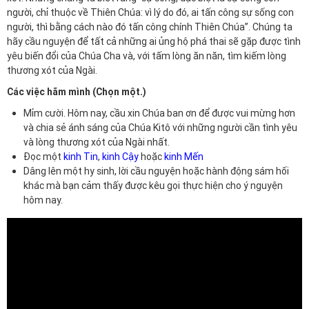
người, chỉ thuộc về Thiên Chúa: vì lý do đó, ai tấn công sự sống con
người, thì bằng cách nào đó tấn công chính Thiên Chúa”. Chúng ta
hãy cầu nguyện để tất cả những ai ủng hộ phá thai sẽ gặp được tình
yêu biến đổi của Chúa Cha và, với tấm lòng ăn năn, tìm kiếm lòng
thương xót của Ngài.
Các việc hãm mình (Chọn một.)
Mỉm cười. Hôm nay, cầu xin Chúa ban ơn để được vui mừng hơn
và chia sẻ ánh sáng của Chúa Kitô với những người cần tình yêu
và lòng thương xót của Ngài nhất.
Đọc một
kinh Tin
,
kinh Cậy
hoặc
kinh Mến
Dâng lên một hy sinh, lời cầu nguyện hoặc hành động sám hối
khác mà bạn cảm thấy được kêu gọi thực hiện cho ý nguyện
hôm nay.