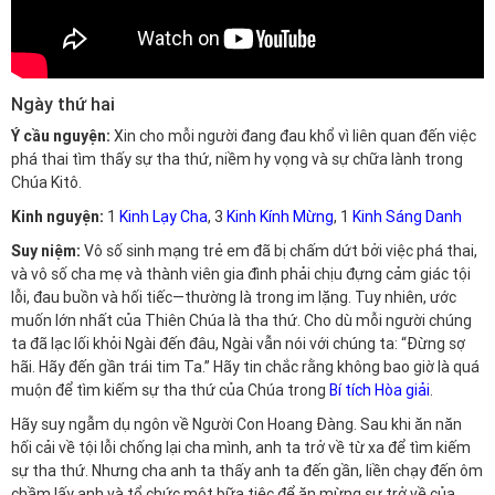
Ngày thứ hai
Ý cầu nguyện:
Xin cho mỗi người đang đau khổ vì liên quan đến việc
phá thai tìm thấy sự tha thứ, niềm hy vọng và sự chữa lành trong
Chúa Kitô.
Kinh nguyện:
1
Kinh Lạy Cha
, 3
Kinh Kính Mừng
, 1
Kinh Sáng Danh
Suy niệm:
Vô số sinh mạng trẻ em đã bị chấm dứt bởi việc phá thai,
và vô số cha mẹ và thành viên gia đình phải chịu đựng cảm giác tội
lỗi, đau buồn và hối tiếc—thường là trong im lặng. Tuy nhiên, ước
muốn lớn nhất của Thiên Chúa là tha thứ. Cho dù mỗi người chúng
ta đã lạc lối khỏi Ngài đến đâu, Ngài vẫn nói với chúng ta: “Đừng sợ
hãi. Hãy đến gần trái tim Ta.” Hãy tin chắc rằng không bao giờ là quá
muộn để tìm kiếm sự tha thứ của Chúa trong
Bí tích Hòa giải
.
Hãy suy ngẫm dụ ngôn về Người Con Hoang Đàng. Sau khi ăn năn
hối cải về tội lỗi chống lại cha mình, anh ta trở về từ xa để tìm kiếm
sự tha thứ. Nhưng cha anh ta thấy anh ta đến gần, liền chạy đến ôm
chầm lấy anh và tổ chức một bữa tiệc để ăn mừng sự trở về của