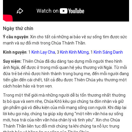
Ngày thứ chín
Ý cầu nguyện
: Xin cho tất cả những ai bảo vệ sự sống tìm được sức
mạnh và sự đổi mới trong Chúa Thánh Thần.
Kinh nguyện
: 1
Kinh Lạy Cha
, 3
Kinh Kính Mừng
, 1
Kinh Sáng Danh
Suy niệm:
Thiên Chúa đã dịu dàng tạo dựng mỗi người theo hình
ảnh Ngài, để được ở trong mối quan hệ yêu thương với Ngài. Từ mỗi
đứa trẻ bé nhỏ được hình thành trong bụng mẹ, đến mỗi người đang
tiến gần đến cái chết, tất cả đều được Thiên Chúa yêu thương một
cách hoàn hảo và trọn vẹn.
Trong một thế giới mà những người dễ bị tổn thương nhất thường
bị bỏ qua và xem nhẹ, Chúa Kitô kêu gọi chúng ta đón nhận và giữ
gìn phẩm giá vô điều kiện của mỗi mạng sống con người. Khi đáp lại
lời kêu gọi này, chúng ta giúp xây dựng “một nền văn hóa sự sống
mới, hoa trái của nền văn hóa chân lý và tình yêu”. Xin cho Chúa
Thánh Thần liên tục đổi mới chúng ta khi chúng ta nỗ lực trung