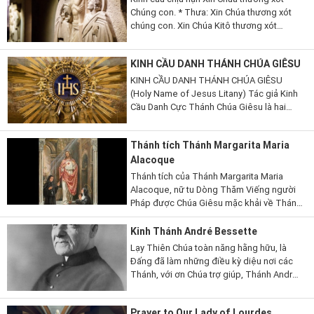
Chúng con. * Thưa: Xin Chúa thương xót
chúng con. Xin Chúa Kitô thương xót
chúng. *Xin Chúa Kitô thương xót chúng
con. Xin Chúa thương xót chúng con. *Xin
KINH CẦU DANH THÁNH CHÚA GIÊSU
Chúa thương xót chúng...
KINH CẦU DANH THÁNH CHÚA GIÊSU
(Holy Name of Jesus Litany) Tác giả Kinh
Cầu Danh Cực Thánh Chúa Giêsu là hai
thánh John Capistrano (1386-1456) và
Bernadine thành Siena (1380-1444), cả hai
Thánh tích Thánh Margarita Maria
đều có lòng rất sùng kính và...
Alacoque
Thánh tích của Thánh Margarita Maria
Alacoque, nữ tu Dòng Thăm Viếng người
Pháp được Chúa Giêsu mặc khải về Thánh
Tâm, được đưa đến Hoa Kỳ trong tháng
Sáu. Thánh tích sẽ hiện diện tại Orlando,
Kinh Thánh André Bessette
bang Florida, khi...
Lạy Thiên Chúa toàn năng hằng hữu, là
Đấng đã làm những điều kỳ diệu nơi các
Thánh, với ơn Chúa trợ giúp, Thánh André
đã kiên trì noi gương Chúa Giêsu Kytô,
sống nghèo khó và khiêm nhường, nên...
Prayer to Our Lady of Lourdes