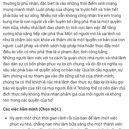
thường bị phủ nhận, đặc biệt là vào những thời điểm sinh mạng
mong manh nhất. Luật pháp của chúng ta trước hết và trên hết
phải bảo vệ sự sống. Nhiều nơi vẫn không công nhận trẻ em trong
bụng mẹ là con người và vẫn tuyên bố rằng phá thai là một quyền.
Hơn nữa, nhiều nhà lãnh đạo chính trị tích cực làm việc để tăng
cường khả năng tiếp cận phá thai. Một số người mô tả sai lệch nó
như là chăm sóc sức khỏe và thậm chí là một quyền cơ bản của con
người. Luật pháp và chính sách hợp pháp hóa hoặc thúc đẩy một
điều ác vốn có như phá thai là vi phạm đức tính công bằng.
Những người làm việc với tư cách là quan chức nhà nước và nhà lãnh
đạo dân sự có bổn phận phục vụ lợi ích chung, và do đó có nghĩa vụ
sâu sắc phải bảo vệ quyền sống cơ bản này. Qua lời cầu nguyện, sự
làm chứng và sự tham gia vào đời sống xã hội của chính mình,
chúng ta có thể khích lệ các nhà lãnh đạo thực sự đáp lại lời kêu gọi
bảo vệ quyền của tất cả mọi người. Bởi vì “không thể có nền dân chủ
đích thực nếu không thừa nhận phẩm giá của mỗi người và không
tôn trọng các quyền của họ”
Các việc hãm mình (Chọn một.)
Hy sinh một chút thời gian rảnh rỗi của bạn để làm một việc
phục vụ nhỏ, chẳng hạn như làm bữa sáng cho một thành viên