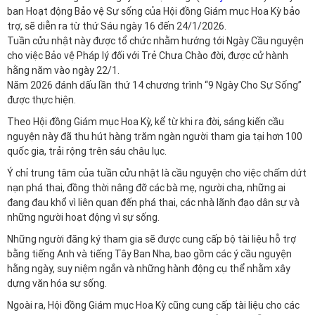
ban Hoạt động Bảo vệ Sự sống của Hội đồng Giám mục Hoa Kỳ bảo
trợ, sẽ diễn ra từ thứ Sáu ngày 16 đến 24/1/2026.
Tuần cửu nhật này được tổ chức nhằm hướng tới Ngày Cầu nguyện
cho việc Bảo vệ Pháp lý đối với Trẻ Chưa Chào đời, được cử hành
hằng năm vào ngày 22/1.
Năm 2026 đánh dấu lần thứ 14 chương trình “9 Ngày Cho Sự Sống”
được thực hiện.
Theo Hội đồng Giám mục Hoa Kỳ, kể từ khi ra đời, sáng kiến cầu
nguyện này đã thu hút hàng trăm ngàn người tham gia tại hơn 100
quốc gia, trải rộng trên sáu châu lục.
Ý chỉ trung tâm của tuần cửu nhật là cầu nguyện cho việc chấm dứt
nạn phá thai, đồng thời nâng đỡ các bà mẹ, người cha, những ai
đang đau khổ vì liên quan đến phá thai, các nhà lãnh đạo dân sự và
những người hoạt động vì sự sống.
Những người đăng ký tham gia sẽ được cung cấp bộ tài liệu hỗ trợ
bằng tiếng Anh và tiếng Tây Ban Nha, bao gồm các ý cầu nguyện
hằng ngày, suy niệm ngắn và những hành động cụ thể nhằm xây
dựng văn hóa sự sống.
Ngoài ra, Hội đồng Giám mục Hoa Kỳ cũng cung cấp tài liệu cho các