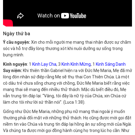
Ngày thứ ba
Ý cầu nguyện:
Xin cho mỗi người mẹ mang thai nhận được sự chăm
sóc và hỗ trợ đầy lòng thương xót khi nuôi dưỡng sự sống trong
bụng mình.
Kinh nguyện
: 1
Kinh Lạy Cha
, 3
Kinh Kính Mừng
, 1
Kinh Sáng Danh
Suy niệm:
Khi thiên thần Gabriel hiện ra với Đức Mẹ Maria, Mẹ đã mở
lòng đón nhận sứ điệp rằng Mẹ sẽ thụ thai Con Thiên Chúa. Là một
cô dâu trẻ chưa sống chung với chồng, Đức Mẹ Maria biết rằng việc
mang thai sẽ mang đến nhiều thử thách. Mặc dù biết điều đó, Mẹ
vẫn trung tín đáp lại: “Vâng, tôi đây là nữ tỳ của Chúa, xin Chúa cứ
làm cho tôi như lời sứ thần nói”. (Luca 1:38).
Giống như Đức Mẹ Maria, những phụ nữ mang thai ngoài ý muốn
thường phải đối mặt với những thử thách. Họ cũng được mời gọi đặt
niềm tin vào Chúa và trung tín đáp lại hồng ân sự sống mới của Ngài.
Và chúng ta được mời gọi đồng hành cùng họ trong lúc họ cần. Như