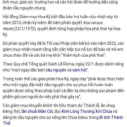
linh mục, giáo xứ, trường học và các hội đoàn để hướng dẫn cộng
đoàn cầu nguyện chung.
Hội đồng Giám mục Hoa Kỳ bắt đầu bảo trợ tuần cửu nhật này từ
năm 2013, nhân kỷ niệm 40 năm phán quyết
Roe versus
Wade
(22/1/1973), quyết định từng hợp pháp hóa phá thai tại Hoa
Kỳ.
Dù phán quyết này đã bị Tối cao Pháp viện bãi bỏ vào năm 2022, các
giám mục nhấn mạnh rằng vẫn cần tiếp tục nỗ lực để bảo vệ trẻ em
chưa chào đời và các bà mẹ khỏi “thảm kịch của phá thai”.
Theo Quy chế Tổng quát Sách Lễ Rôma, ngày 22/1 được dành riêng
như “một ngày đặc biệt
cầu nguyện
và
sám hối
”.
Trong toàn thể các giáo phận Hoa Kỳ, ngày này “phải được thực hiện
như một ngày đặc biệt cầu nguyện cho sự phục hồi hoàn toàn
quyền được sống theo pháp luật và đền tạ cho những xúc phạm đến
phẩm giá con người do việc phá thai gây ra”.
Các giám mục khuyến khích tín hữu tham dự Thánh lễ, ăn chay,
kiêng thịt,
lần chuỗi Mân Côi
,
đọc
Kinh Lòng Thương Xót Chúa
và
dâng lời cầu nguyện cho sự sống lên Chúa Giêsu trong
Bí tích Thánh
Thể
.