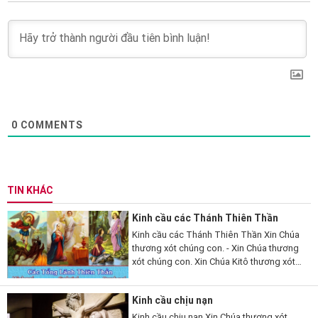
0
COMMENTS
TIN KHÁC
Kinh cầu các Thánh Thiên Thần
Kinh cầu các Thánh Thiên Thần Xin Chúa
thương xót chúng con. - Xin Chúa thương
xót chúng con. Xin Chúa Kitô thương xót
chúng con. - Xin Chúa Kitô thương xót
chúng con. Xin Chúa thương xót chúng
Kinh cầu chịu nạn
con....
Kinh cầu chịu nạn Xin Chúa thương xót