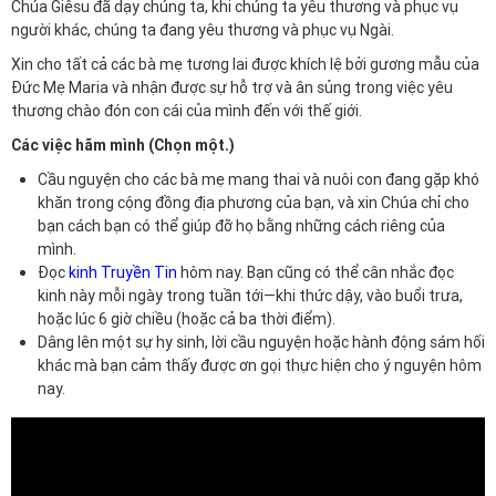
Chúa Giêsu đã dạy chúng ta, khi chúng ta yêu thương và phục vụ
người khác, chúng ta đang yêu thương và phục vụ Ngài.
Xin cho tất cả các bà mẹ tương lai được khích lệ bởi gương mẫu của
Đức Mẹ Maria và nhận được sự hỗ trợ và ân sủng trong việc yêu
thương chào đón con cái của mình đến với thế giới.
Các việc hãm mình (Chọn một.)
Cầu nguyện cho các bà mẹ mang thai và nuôi con đang gặp khó
khăn trong cộng đồng địa phương của bạn, và xin Chúa chỉ cho
bạn cách bạn có thể giúp đỡ họ bằng những cách riêng của
mình.
Đọc
kinh Truyền Tin
hôm nay. Bạn cũng có thể cân nhắc đọc
kinh này mỗi ngày trong tuần tới—khi thức dậy, vào buổi trưa,
hoặc lúc 6 giờ chiều (hoặc cả ba thời điểm).
Dâng lên một sự hy sinh, lời cầu nguyện hoặc hành động sám hối
khác mà bạn cảm thấy được ơn gọi thực hiện cho ý nguyện hôm
nay.