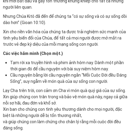
khi mới bắt đầu và gây tổn thương khủng khiếp cho tất cả những
người liên quan.
Nhưng Chúa Kitô đã đến để chúng ta “có sự sống và có sự sống dồi
dào hơn” (Gioan 10:10).
Xin cho nền văn hóa của chúng ta được trải nghiệm sức mạnh của
tình yêu biến đổi của Chúa, để tất cả mọi người được mở mắt ra
trước vẻ đẹp kỳ diệu của mỗi mạng sống con người.
Các việc hãm mình (Chọn một.)
Tạm rời xa truyền hình và phim ảnh hôm nay. Dành một phần
thời gian đó để cầu nguyện với bài suy niệm hôm nay.
Cầu nguyện bằng lời cầu nguyện ngắn “Mỗi Cuộc Đời đều Đáng
Sống”, suy ngẫm về món quà của sự sống con người.
Lạy Cha trên trời, con cảm ơn Cha vì món quà quý giá của sự sống.
Xin giúp chúng con trân trọng và bảo vệ món quà này, ngay cả giữa
nỗi sợ hãi, đau đớn và khổ sở.
Xin ban cho chúng con tình yêu thương dành cho mọi người, đặc
biệt là những người dễ bị tổn thương nhất,
và giúp chúng con làm chứng cho chân lý rằng mỗi cuộc đời đều
đáng sống.