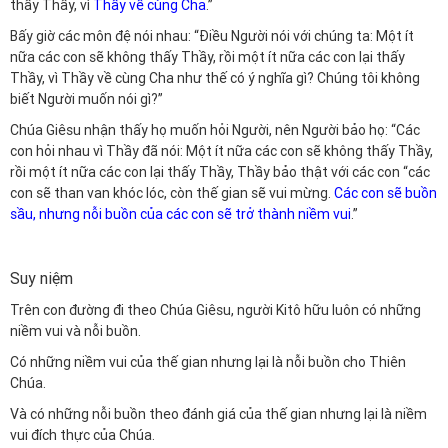
thấy Thầy, vì
Thầy về cùng Cha
.”
Bấy giờ các môn đệ nói nhau: “Điều Người nói với chúng ta: Một ít
nữa các con sẽ không thấy Thầy, rồi một ít nữa các con lại thấy
Thầy, vì Thầy về cùng Cha như thế có ý nghĩa gì? Chúng tôi không
biết Người muốn nói gì?”
Chúa Giêsu nhận thấy họ muốn hỏi Người, nên Người bảo họ: “Các
con hỏi nhau vì Thầy đã nói: Một ít nữa các con sẽ không thấy Thầy,
rồi một ít nữa các con lại thấy Thầy, Thầy bảo thật với các con “các
con sẽ than van khóc lóc, còn thế gian sẽ vui mừng.
Các con sẽ buồn
sầu, nhưng nỗi buồn của các con sẽ trở thành niềm vui
.”
Suy niệm
Trên con đường đi theo Chúa Giêsu, người Kitô hữu luôn có những
niềm vui và nỗi buồn.
Có những niềm vui của thế gian nhưng lại là nỗi buồn cho Thiên
Chúa.
Và có những nỗi buồn theo đánh giá của thế gian nhưng lại là niềm
vui đích thực của Chúa.