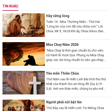
TIN KHÁC
Hãy vững lòng
Tuần 14 - Mùa Thường Niên - Thứ Hai
“Lòng tin của con đã cứu chữa con.” Lời
Chúa: Mt 9, 18-26 Khi ấy, Chúa Giêsu đang
nói, thì có một vị kỳ mục kia đến lạy Người
mà thưa...
Mùa Chay Năm 2026
“Mùa Chay là thời gian chuẩn bị cho việc
cử hành lễ Vượt Qua. Phụng vụ Mùa Chay
giúp các dự tòng chuẩn bị việc gia nhập
đạo, qua những giai đoạn khác nhau. Mùa
Chay cũng là thời gian...
Yêu mến Thiên Chúa
Thứ Năm sau lễ Hiển Linh Bài trích thư thứ
nhất của thánh Gio-an tông đồ (Ga 4,19 -
5,4). Anh em thân mến, chúng ta yêu mến
Thiên Chúa, vì Thiên Chúa đã yêu thương
chúng ta trước. Nếu...
Người phải nổi bật lên
Thứ Bảy sau lễ Hiển Linh Tin Mừng Chúa