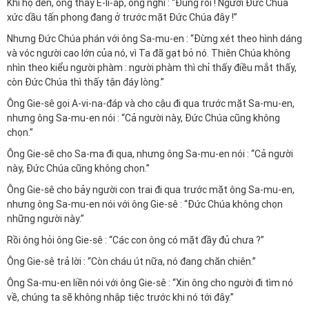
Khi họ đến, ông thấy Ê-li-áp, ông nghĩ : “Đúng rồi ! Người Đức Chúa
xức dầu tấn phong đang ở trước mặt Đức Chúa đây !”
Nhưng Đức Chúa phán với ông Sa-mu-en : “Đừng xét theo hình dáng
và vóc người cao lớn của nó, vì Ta đã gạt bỏ nó. Thiên Chúa không
nhìn theo kiểu người phàm : người phàm thì chỉ thấy điều mắt thấy,
còn Đức Chúa thì thấy tận đáy lòng.”
Ông Gie-sê gọi A-vi-na-đáp và cho cậu đi qua trước mặt Sa-mu-en,
nhưng ông Sa-mu-en nói : “Cả người này, Đức Chúa cũng không
chọn.”
Ông Gie-sê cho Sa-ma đi qua, nhưng ông Sa-mu-en nói : “Cả người
này, Đức Chúa cũng không chọn.”
Ông Gie-sê cho bảy người con trai đi qua trước mặt ông Sa-mu-en,
nhưng ông Sa-mu-en nói với ông Gie-sê : “Đức Chúa không chọn
những người này.”
Rồi ông hỏi ông Gie-sê : “Các con ông có mặt đầy đủ chưa ?”
Ông Gie-sê trả lời : “Còn cháu út nữa, nó đang chăn chiên.”
Ông Sa-mu-en liền nói với ông Gie-sê : “Xin ông cho người đi tìm nó
về, chúng ta sẽ không nhập tiệc trước khi nó tới đây.”