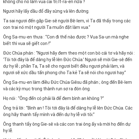
không cho nó làm vua cai trị Ít-ra-en nữa ?
Ngươi hãy lấy dầu đổ đầy sừng và lên đường.
Ta sai ngươi đến gặp Gie-sê người Bê-lem, vì Ta đã thấy trong các
con trai nó một người Ta muốn đặt làm vua.”
Ông Sa-mu-en thưa : “Con đi thế nào được ? Vua Sa-un mà nghe
biết thì vua sẽ giết con !”
Đức Chúa phán : “Ngươi hãy đem theo một con bò cái tơ và hãy nói :
‘Tôi tới đây là để dâng hy lễ lên Đức Chúa.’ Ngươi sẽ mời Gie-sê đến
dự hy lễ ; phần Ta, Ta sẽ cho ngươi biết điều ngươi phải làm, và
ngươi sẽ xức dầu tấn phong cho Ta kẻ Ta sẽ nói cho ngươi hay.”
Ông Sa-mu-en làm điều Đức Chúa Giêsu đã phán ; ông đến Bê-lem
và các kỳ mục trong thành run sợ ra đón ông.
Họ nói : “Ông đến có phải là để đem bình an không ?”
Ông trả lời : “Bình an ! Tôi tới đây là để dâng hy lễ lên Đức Chúa. Các
ông hãy thanh tẩy mình và đến dự hy lễ với tôi.”
Ông thanh tẩy ông Gie-sê và các con trai ông ấy và mời họ đến dự
hy lễ.