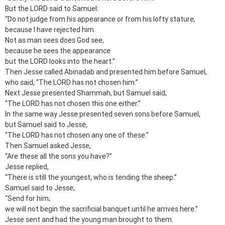
But the LORD said to Samuel:
“Do not judge from his appearance or from his lofty stature,
because I have rejected him.
Not as man sees does God see,
because he sees the appearance
but the LORD looks into the heart.”
Then Jesse called Abinadab and presented him before Samuel,
who said, “The LORD has not chosen him.”
Next Jesse presented Shammah, but Samuel said,
“The LORD has not chosen this one either.”
In the same way Jesse presented seven sons before Samuel,
but Samuel said to Jesse,
“The LORD has not chosen any one of these.”
Then Samuel asked Jesse,
“Are these all the sons you have?”
Jesse replied,
“There is still the youngest, who is tending the sheep.”
Samuel said to Jesse,
“Send for him;
we will not begin the sacrificial banquet until he arrives here.”
Jesse sent and had the young man brought to them.