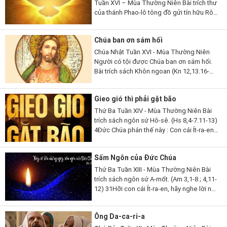
Tuần XVI – Mùa Thường Niên Bài trích thư
của thánh Phao-lô tông đồ gửi tín hữu Rô-
ma (Rm 8,26-27). 26 Thưa anh em, có
Thần Khí giúp đỡ chúng ta là...
Chúa ban ơn sám hối
Chúa Nhật Tuần XVI - Mùa Thường Niên
Người có tội được Chúa ban ơn sám hối.
Bài trích sách Khôn ngoan (Kn 12,13.16-
19). 13Lạy Thiên Chúa, ngoài Ngài ra,
chẳng còn thần nào khác để Ngài phải
Gieo gió thì phải gặt bão
chứng tỏ...
Thứ Ba Tuần XIV - Mùa Thường Niên Bài
trích sách ngôn sứ Hô-sê. (Hs 8,4-7.11-13)
4Đức Chúa phán thế này : Con cái Ít-ra-en
phong vương người mà Ta không chọn,
tôn làm lãnh tụ kẻ Ta không biết,...
Sấm Ngôn của Đức Chúa
Thứ Ba Tuần XIII - Mùa Thường Niên Bài
trích sách ngôn sứ A-mốt. (Am 3,1-8 ; 4,11-
12) 31Hỡi con cái Ít-ra-en, hãy nghe lời này,
lời Đức Chúa phán để tố cáo các ngươi, tố
cáo toàn thể thị...
Ông Da-ca-ri-a