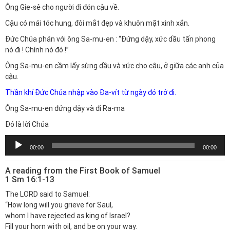
Ông Gie-sê cho người đi đón cậu về.
Cậu có mái tóc hung, đôi mắt đẹp và khuôn mặt xinh xắn.
Đức Chúa phán với ông Sa-mu-en : “Đứng dậy, xức dầu tấn phong
nó đi ! Chính nó đó !”
Ông Sa-mu-en cầm lấy sừng dầu và xức cho cậu, ở giữa các anh của
cậu.
Thần khí Đức Chúa nhập vào Đa-vít từ ngày đó trở đi.
Ông Sa-mu-en đứng dậy và đi Ra-ma
Đó là lời Chúa
Trình
00:00
00:00
chơi
Audio
A reading from the First Book of Samuel
1 Sm 16:1-13
The LORD said to Samuel:
“How long will you grieve for Saul,
whom I have rejected as king of Israel?
Fill your horn with oil, and be on your way.