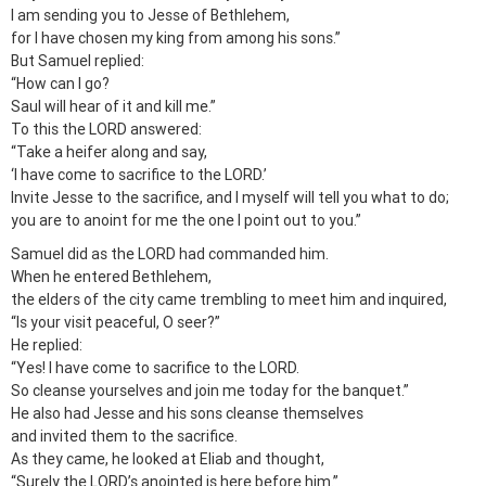
I am sending you to Jesse of Bethlehem,
for I have chosen my king from among his sons.”
But Samuel replied:
“How can I go?
Saul will hear of it and kill me.”
To this the LORD answered:
“Take a heifer along and say,
‘I have come to sacrifice to the LORD.’
Invite Jesse to the sacrifice, and I myself will tell you what to do;
you are to anoint for me the one I point out to you.”
Samuel did as the LORD had commanded him.
When he entered Bethlehem,
the elders of the city came trembling to meet him and inquired,
“Is your visit peaceful, O seer?”
He replied:
“Yes! I have come to sacrifice to the LORD.
So cleanse yourselves and join me today for the banquet.”
He also had Jesse and his sons cleanse themselves
and invited them to the sacrifice.
As they came, he looked at Eliab and thought,
“Surely the LORD’s anointed is here before him.”