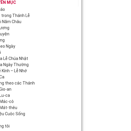
YÊN MỤC
iáo
c trong Thánh Lễ
ội Năm Châu
Hương
guyện
áng
heo Ngày
i
úa Lễ Chúa Nhật
úa Ngày Thường
 Kính – Lễ Nhớ
Ca
ng theo các Thánh
Gio-an
Lu-ca
 Mác-cô
Mát-thêu
iệu Cuộc Sống
c
g tôi