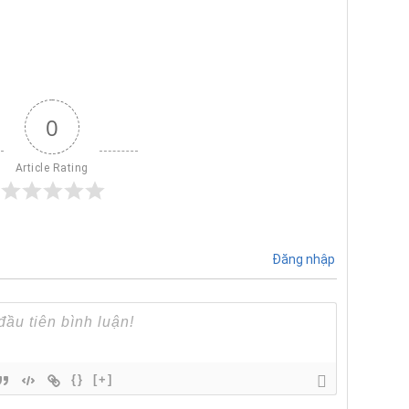
0
Article Rating
Đăng nhập
{}
[+]