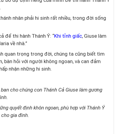
từ bỏ dự định riêng của mình để thi hành Thánh Ý
.
hánh nhân phải hi sinh rất nhiều, trong đời sống
cả để thi hành Thánh Ý:
“
Khi tỉnh giấc
, Giuse làm
aria về nhà.”
nh quan trọng trong đời, chúng ta cũng biết tìm
, bàn hỏi với người không ngoan, và can đảm
hấp nhận những hi sinh.
ã ban cho chúng con Thánh Cả Giuse làm gương
ình.
hững quyết định khôn ngoan, phù hợp với Thánh Ý
 cho gia đình.