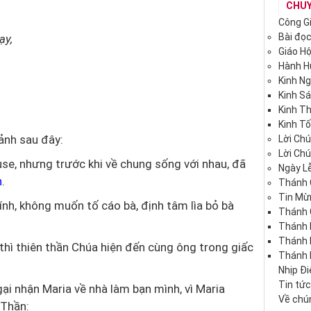
CHU
Công G
Bài đọ
ạy,
Giáo H
Hành 
Kinh N
Kinh S
Kinh T
Kinh Tố
ảnh sau đây:
Lời Ch
Lời Ch
use, nhưng trước khi về chung sống với nhau, đã
Ngày Lễ
n
.
Thánh 
Tin Mừ
ính, không muốn tố cáo bà, định tâm lìa bỏ bà
Thánh 
Thánh 
Thánh
hì thiên thần Chúa hiện đến cùng ông trong giấc
Thánh 
Nhịp Đ
Tin tứ
ại nhận Maria về nhà làm bạn mình, vì Maria
Về chún
 Thần: