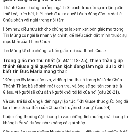
Thánh Giuse chứng tỏ rằng ngài biết cách trau dồi sự im lặng cần
thiết và, trên hết, biết cách đưa ra quyết định đúng đắn trước Lời
Chúa phán với ngài trong nội tâm.
Hôm nay, điều hữu ích cho chúng ta là xem xét bốn giấc mơ trong
Tin Mừng có ngài là nhân vật chính, để hiểu cách đặt mình trước sự
mạc khải của Thiên Chúa.
Tin Mừng kể cho chúng ta bốn giấc mơ của thánh Giuse.
Trong giấc mơ thứ nhất (x.
Mt
1:18-25), thiên thần giúp
thánh Giuse giải quyết màn kịch đang làm ngài âu lo khi
biết tin Đức Maria mang thai:
“Đừng sợ lấy Maria làm vợ, vì đấng thụ thai ở trong bà là do Chúa
Thánh Thần; bà sẽ sinh một con trai, và ông sẽ gọi tên con trẻ là
Giêsu, vì Người sẽ cứu dân Người khỏi tội lỗi của họ” (câu 20-21).
Và câu trả lời của ngài đến ngay lập tức: “Khi Giuse thức giấc, ông đã
làm theo lời sứ thần của Chúa đã truyền cho ông” (câu 24).
Cuộc sống thường đặt chúng ta vào những tình huống mà chúng ta
không hiểu và dường như không có giải pháp.