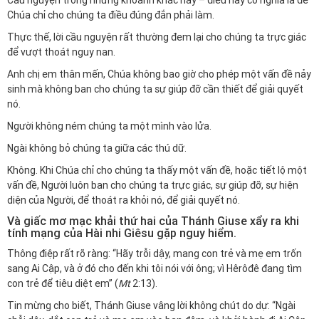
Cầu nguyện trong những khoảnh khắc này – điều này có nghĩa là để
Chúa chỉ cho chúng ta điều đúng đắn phải làm.
Thực thế, lời cầu nguyện rất thường đem lại cho chúng ta trực giác
để vượt thoát nguy nan.
Anh chị em thân mến, Chúa không bao giờ cho phép một vấn đề nảy
sinh mà không ban cho chúng ta sự giúp đỡ cần thiết để giải quyết
nó.
Người không ném chúng ta một mình vào lửa.
Ngài không bỏ chúng ta giữa các thú dữ.
Không. Khi Chúa chỉ cho chúng ta thấy một vấn đề, hoặc tiết lộ một
vấn đề, Người luôn ban cho chúng ta trực giác, sự giúp đỡ, sự hiện
diện của Người, để thoát ra khỏi nó, để giải quyết nó.
Và giấc mơ mạc khải thứ hai của Thánh Giuse xẩy ra khi
tính mạng của Hài nhi Giêsu gặp nguy hiểm.
Thông điệp rất rõ ràng: “Hãy trỗi dậy, mang con trẻ và mẹ em trốn
sang Ai Cập, và ở đó cho đến khi tôi nói với ông; vì
Hêrôđê
đang tìm
con trẻ để tiêu diệt em” (
Mt
2:13).
Tin mừng cho biết, Thánh Giuse vâng lời không chút do dự: “Ngài