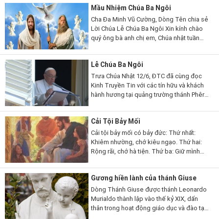
Mầu Nhiệm Chúa Ba Ngôi
Cha Đa Minh Vũ Cường, Dòng Tên chia sẻ
Lời Chúa Lễ Chúa Ba Ngôi Xin kính chào
quý ông bà anh chị em, Chúa nhật tuần
này, Giáo hội Công giáo mừng kính lễ Chúa
Ba Ngôi: Chúa Cha,...
Lễ Chúa Ba Ngôi
Trưa Chúa Nhật 12/6, ĐTC đã cùng đọc
Kinh Truyền Tin với các tín hữu và khách
hành hương tại quảng trường thánh Phêrô.
Dù trời Roma nắng gắt và nóng, nhưng có
rất đông tín hữu đến từ rất...
Cải Tội Bảy Mối
Cải tội bảy mối có bảy đức: Thứ nhất:
Khiêm nhường, chớ kiêu ngạo. Thứ hai:
Rộng rãi, chớ hà tiện. Thứ ba: Giữ mình
sạch sẽ, chớ mê dâm dục. Thứ bốn: Hay
nhịn, chớ hờn giận. Thứ năm:...
Gương hiền lành của thánh Giuse
Dòng Thánh Giuse được thánh Leonardo
Murialdo thành lập vào thế kỷ XIX, dấn
thân trong hoạt động giáo dục và đào tạo
luân lý cho thanh thiếu niên nghèo và gặp