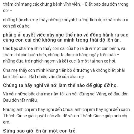
thậm chí mang các chứng bệnh vĩnh viễn. – Biết bao đau đớn trong
đó! –
những bậc cha mẹ thấy những khuynh hướng tình dục khác nhau ở
con cái của họ;
phải giải quyết việc này như thế nào và đồng hành ra sao
cùng con cái chứ không ẩn mình trong thái độ lên án.
Các bậc cha mẹ nhìn thấy con cái của họ ra đi vì một căn bệnh, và
thậm chí còn buồn hơn, chúng ta đọc nó hàng ngày trên báo –
những đứa trẻ nghịch ngợm và kết cục là một tai nạn xe hơi.
Cha mẹ thấy con mình không tiến bộ ở trường và không biết phải
làm thế nào… Rất nhiều vấn đề của cha mẹ.
Chúng ta hãy nghĩ về nó: làm thế nào để giúp đỡ họ.
Và với những bậc cha mẹ này, tôi xin nói: đừng sợ. Vâng, có đau đớn.
Đau đớn rất nhiều.
Nhưng anh chị em hãy nghĩ đến Chúa, anh chị em hãy nghĩ đến cách
Thánh Giuse giải quyết các vấn đề và xin Thánh Giuse giúp anh chị
em.
Đừng bao giờ lên án một con trẻ.