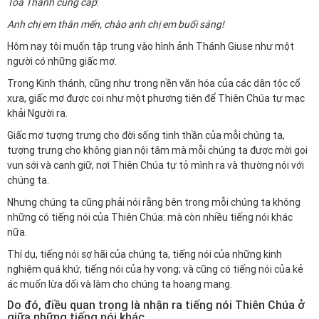
Tòa Thánh cung cấp
:
Anh chị em thân mến, chào anh chị em buổi sáng!
Hôm nay tôi muốn tập trung vào hình ảnh Thánh Giuse như một
người có những giấc mơ.
Trong Kinh thánh, cũng như trong nền văn hóa của các dân tộc cổ
xưa, giấc mơ được coi như một phương tiện để Thiên Chúa tự mạc
khải Người ra.
Giấc mơ tượng trưng cho đời sống tinh thần của mỗi chúng ta,
tượng trưng cho không gian nội tâm mà mỗi chúng ta được mời gọi
vun sới và canh giữ, nơi Thiên Chúa tự tỏ mình ra và thường nói với
chúng ta.
Nhưng chúng ta cũng phải nói rằng bên trong mỗi chúng ta không
những có tiếng nói của Thiên Chúa: mà còn nhiều tiếng nói khác
nữa.
Thí dụ, tiếng nói sợ hãi của chúng ta, tiếng nói của những kinh
nghiệm quá khứ, tiếng nói của hy vọng; và cũng có tiếng nói của kẻ
ác muốn lừa dối và làm cho chúng ta hoang mang.
Do đó, điều quan trọng là nhận ra tiếng nói Thiên Chúa ở
giữa những tiếng nói khác.