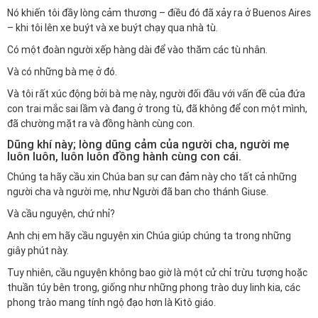
Nó khiến tôi đầy lòng cảm thương – điều đó đã xảy ra ở Buenos Aires
– khi tôi lên xe buýt và xe buýt chạy qua nhà tù.
Có một đoàn người xếp hàng dài để vào thăm các tù nhân.
Và có những bà mẹ ở đó.
Và tôi rất xúc động bởi bà mẹ này, người đối đầu với vấn đề của đứa
con trai mắc sai lầm và đang ở trong tù, đã không để con một mình,
đã chường mặt ra và đồng hành cùng con.
Dũng khí này; lòng dũng cảm của người cha, người mẹ
luôn luôn, luôn luôn đồng hành cùng con cái.
Chúng ta hãy cầu xin Chúa ban sự can đảm này cho tất cả những
người cha và người mẹ, như Người đã ban cho thánh Giuse.
Và cầu nguyện, chứ nhỉ?
Anh chị em hãy cầu nguyện xin Chúa giúp chúng ta trong những
giây phút này.
Tuy nhiên, cầu nguyện không bao giờ là một cử chỉ trừu tượng hoặc
thuần túy bên trong, giống như những phong trào duy linh kia, các
phong trào mang tính ngộ đạo hơn là Kitô giáo.