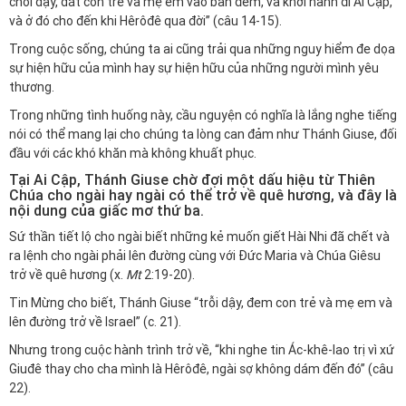
chỗi dậy, dắt con trẻ và mẹ em vào ban đêm, và khởi hành đi Ai Cập,
và ở đó cho đến khi Hêrôđê qua đời” (câu 14-15).
Trong cuộc sống, chúng ta ai cũng trải qua những nguy hiểm đe dọa
sự hiện hữu của mình hay sự hiện hữu của những người mình yêu
thương.
Trong những tình huống này, cầu nguyện có nghĩa là lắng nghe tiếng
nói có thể mang lại cho chúng ta lòng can đảm như Thánh Giuse, đối
đầu với các khó khăn mà không khuất phục.
Tại Ai Cập, Thánh Giuse chờ đợi một dấu hiệu từ Thiên
Chúa cho ngài hay ngài có thể trở về quê hương, và đây là
nội dung của giấc mơ thứ ba.
Sứ thần tiết lộ cho ngài biết những kẻ muốn giết Hài Nhi đã chết và
ra lệnh cho ngài phải lên đường cùng với Đức Maria và Chúa Giêsu
trở về quê hương (x.
Mt
2:19-20).
Tin Mừng cho biết, Thánh Giuse “trỗi dậy, đem con trẻ và mẹ em và
lên đường trở về Israel” (c. 21).
Nhưng trong cuộc hành trình trở về, “khi nghe tin Ác-khê-lao trị vì xứ
Giuđê thay cho cha mình là Hêrôđê, ngài sợ không dám đến đó” (câu
22).