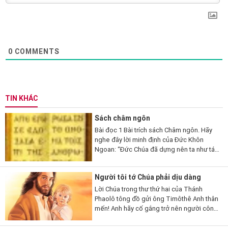
0
COMMENTS
TIN KHÁC
Sách châm ngôn
Bài đọc 1 Bài trích sách Châm ngôn. Hãy
nghe đây lời minh định của Đức Khôn
Ngoan: “Đức Chúa đã dựng nên ta như tác
phẩm đầu tay của Người, trước mọi công
trình của Người từ thời xa...
Người tôi tớ Chúa phải dịu dàng
Lời Chúa trong thư thứ hai của Thánh
Phaolô tông đồ gửi ông Timôthê Anh thân
mến! Anh hãy cố gắng trở nên người công
chính, giàu lòng tin và lòng mến, ăn ở
thuận hòa cùng những ai kêu...