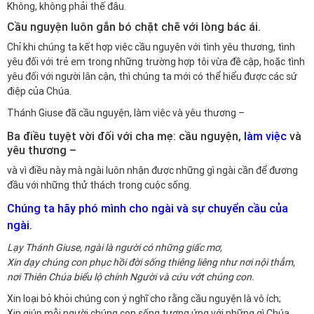
Không, không phải thế đâu.
Cầu nguyện luôn gắn bó chặt chẽ với lòng bác ái.
Chỉ khi chúng ta kết hợp việc cầu nguyện với tình yêu thương, tình
yêu đối với trẻ em trong những trường hợp tôi vừa đề cập, hoặc tình
yêu đối với người lân cận, thì chúng ta mới có thể hiểu được các sứ
điệp của Chúa.
Thánh Giuse đã cầu nguyện, làm việc và yêu thương –
Ba điều tuyệt vời đối với cha mẹ: cầu nguyện,
làm việc
và
yêu thương –
và vì điều này mà ngài luôn nhận được những gì ngài cần để đương
đầu với những thử thách trong cuộc sống.
Chúng ta hãy phó mình cho ngài và sự chuyển cầu của
ngài
.
Lạy Thánh Giuse, ngài là người có những giấc mơ,
Xin dạy chúng con phục hồi đời sống thiêng liêng như nơi nội thẳm,
nơi Thiên Chúa biểu lộ chính Người và cứu vớt chúng con.
Xin loại bỏ khỏi chúng con ý nghĩ cho rằng cầu nguyện là vô ích;
Xin giúp mỗi người chúng con sống tương ứng với những gì Chúa