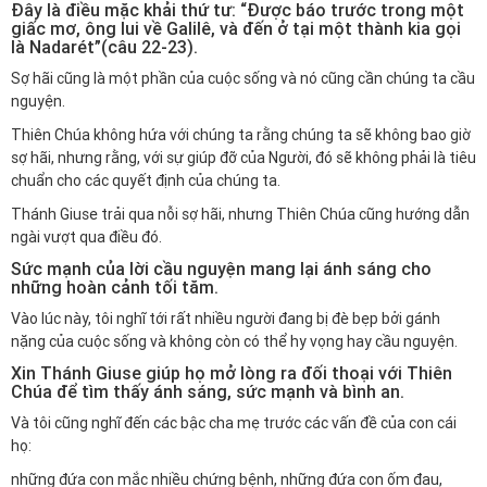
Đây là điều mặc khải thứ tư: “Được báo trước trong một
giấc mơ, ông lui về Galilê, và đến ở tại một thành kia gọi
là Nadarét”(câu 22-23).
Sợ hãi cũng là một phần của cuộc sống và nó cũng cần chúng ta cầu
nguyện.
Thiên Chúa không hứa với chúng ta rằng chúng ta sẽ không bao giờ
sợ hãi, nhưng rằng, với sự giúp đỡ của Người, đó sẽ không phải là tiêu
chuẩn cho các quyết định của chúng ta.
Thánh Giuse trải qua nỗi sợ hãi, nhưng Thiên Chúa cũng hướng dẫn
ngài vượt qua điều đó.
Sức mạnh của lời cầu nguyện mang lại ánh sáng cho
những hoàn cảnh tối tăm.
Vào lúc này, tôi nghĩ tới rất nhiều người đang bị đè bẹp bởi gánh
nặng của cuộc sống và không còn có thể hy vọng hay cầu nguyện.
Xin Thánh Giuse giúp họ mở lòng ra đối thoại với Thiên
Chúa để tìm thấy ánh sáng, sức mạnh và bình an.
Và tôi cũng nghĩ đến các bậc cha mẹ trước các vấn đề của con cái
họ:
những đứa con mắc nhiều chứng bệnh, những đứa con ốm đau,