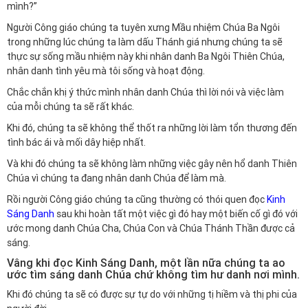
mình?”
Người Công giáo chúng ta tuyên xưng Mầu nhiệm Chúa Ba Ngôi
trong những lúc chúng ta làm dấu Thánh giá nhưng chúng ta sẽ
thực sự sống mầu nhiệm này khi nhân danh Ba Ngôi Thiên Chúa,
nhân danh tình yêu mà tôi sống và hoạt động.
Chắc chắn khị ý thức mình nhân danh Chúa thì lời nói và việc làm
của mỗi chúng ta sẽ rất khác.
Khi đó, chúng ta sẽ không thể thốt ra những lời làm tổn thương đến
tình bác ái và mối dây hiệp nhất.
Và khi đó chúng ta sẽ không làm những việc gây nên hổ danh Thiên
Chúa vì chúng ta đang nhân danh Chúa để làm mà.
Rồi người Công giáo chúng ta cũng thường có thói quen đọc
Kinh
Sáng Danh
sau khi hoàn tất một việc gì đó hay một biến cố gì đó với
ước mong danh Chúa Cha, Chúa Con và Chúa Thánh Thần được cả
sáng.
Vâng khi đọc Kinh Sáng Danh, một lần nữa chúng ta ao
ước tìm sáng danh Chúa chứ không tìm hư danh nơi mình.
Khi đó chúng ta sẽ có được sự tự do với những tị hiềm và thị phi của