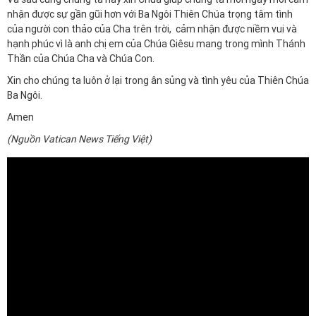
nhận được sự gần gũi hơn với Ba Ngôi Thiên Chúa trọng tâm tình
của người con thảo của Cha trên trời, cảm nhận được niềm vui và
hạnh phúc vì là anh chị em của Chúa Giêsu mang trong mình Thánh
Thần của Chúa Cha và Chúa Con.
Xin cho chúng ta luôn ở lại trong ân sủng và tình yêu của Thiên Chúa
Ba Ngôi.
Amen
(Nguồn Vatican News Tiếng Việt)