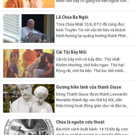
mến! Anh hãy cố gắng trở nên người công
chính, giàu lòng tin và lòng mến, ăn ở
thuận hòa cùng những ai kêu...
Lễ Chúa Ba Ngôi
Trưa Chúa Nhật 12/6, ĐTC đã cùng đọc
Kinh Truyền Tin với các tín hữu và khách
hành hương tại quảng trường thánh Phêrô.
Dù trời Roma nắng gắt và nóng, nhưng có
rất đông tín hữu đến từ rất...
Cải Tội Bảy Mối
Cải tội bảy mối có bảy đức: Thứ nhất:
Khiêm nhường, chớ kiêu ngạo. Thứ hai:
Rộng rãi, chớ hà tiện. Thứ ba: Giữ mình
sạch sẽ, chớ mê dâm dục. Thứ bốn: Hay
nhịn, chớ hờn giận. Thứ năm:...
Gương hiền lành của thánh Giuse
Dòng Thánh Giuse được thánh Leonardo
Murialdo thành lập vào thế kỷ XIX, dấn
thân trong hoạt động giáo dục và đào tạo
luân lý cho thanh thiếu niên nghèo và gặp
nguy hiểm. Dòng đang hoạt động ở Châu...
Chúa là nguồn cứu thoát
Bài trích sách Xuất hành. 14 15 Khi ấy, con
cái Ít-ra-en thấy người Ai-cập tiến đến sau