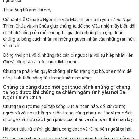
người đời.
Thua ông bà anh chị em,
Cử hành Lễ Chúa Ba Ngôi nhìn vào Mầu nhiệm tình yêu nơi Ba Ngôi
Thiên Chúa và xin Chúa giúp chúng ta để cho Mầu nhiệm ấy biến đổi
chính đời sống của mỗi chúng ta, gia đình chúng ta, cộng đoàn
chúng ta bằng cách nhận ra những nguyên nhân của những rạn nứt
và đổ vỡ.
Đồng thời phá vỡ đi những rào cản đi ngược lại với sự hiệp nhất, liên
đới và cộng tác vì một mục đích chung.
Chúng ta phải kiên quyết chống lại não trạng cục bộ, phe nhóm để
sống tinh thần cộng tác trong khiêm nhường.
Chúng ta cũng được mời gọi thực hành những gì chúng
ta học được khi chúng ta chiêm ngắm tình yêu nơi Ba
Ngôi Thiên Chúa.
Chúng ta được mời gọi tập sống Đức ái hoàn hảo, đối xử với mọi
người và với nhau bằng sự tôn trọng, cùng nhau lao tác vì mục đích
chung và vì mưu cầu hạnh phúc của nhau và của toàn thể nhân loại.
Hãy bắt đầu từ chính gia đình, cộng đoàn và rồi ra bên ngoài xã hội.
Và sau cùng chúng ta hãy xin Chúa giúp chúng ta mỗi ngày mỗi cảm