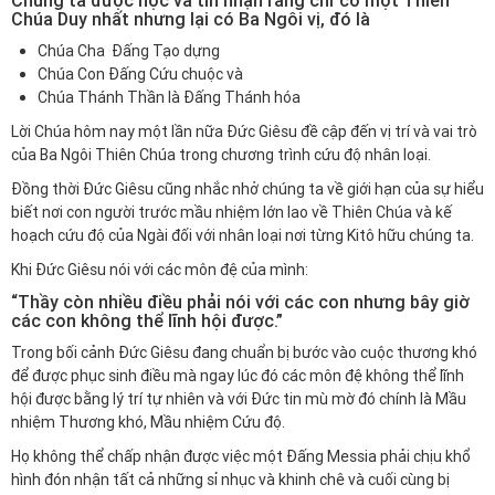
Chúng ta được học và tin nhận rằng chỉ có một Thiên
Chúa Duy nhất nhưng lại có Ba Ngôi vị, đó là
Chúa Cha Đấng Tạo dựng
Chúa Con Đấng Cứu chuộc và
Chúa Thánh Thần là Đấng Thánh hóa
Lời Chúa hôm nay một lần nữa Đức Giêsu đề cập đến vị trí và vai trò
của Ba Ngôi Thiên Chúa trong chương trình cứu độ nhân loại.
Đồng thời Đức Giêsu cũng nhắc nhở chúng ta về giới hạn của sự hiểu
biết nơi con người trước mầu nhiệm lớn lao về Thiên Chúa và kế
hoạch cứu độ của Ngài đối với nhân loại nơi từng Kitô hữu chúng ta.
Khi Đức Giêsu nói với các môn đệ của mình:
“Thầy còn nhiều điều phải nói với các con nhưng bây giờ
các con không thể lĩnh hội được.”
Trong bối cảnh Đức Giêsu đang chuẩn bị bước vào cuộc thương khó
để được phục sinh điều mà ngay lúc đó các môn đệ không thể lĩnh
hội được bằng lý trí tự nhiên và với Đức tin mù mờ đó chính là Mầu
nhiệm Thương khó, Mầu nhiệm Cứu độ.
Họ không thể chấp nhận được việc một Đấng Messia phải chịu khổ
hình đón nhận tất cả những sỉ nhục và khinh chê và cuối cùng bị