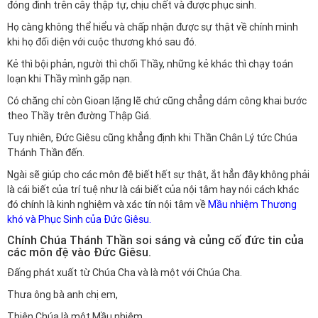
đóng đinh trên cây thập tự, chịu chết và được phục sinh.
Họ càng không thể hiểu và chấp nhận được sự thật về chính mình
khi họ đối diện với cuộc thương khó sau đó.
Kẻ thì bội phản, người thì chối Thầy, những kẻ khác thì chạy toán
loạn khi Thầy mình gặp nạn.
Có chăng chỉ còn Gioan lặng lẽ chứ cũng chẳng dám công khai bước
theo Thầy trên đường Thập Giá.
Tuy nhiên, Đức Giêsu cũng khẳng định khi Thần Chân Lý tức Chúa
Thánh Thần đến.
Ngài sẽ giúp cho các môn đệ biết hết sự thật, ắt hẳn đây không phải
là cái biết của trí tuệ như là cái biết của nội tâm hay nói cách khác
đó chính là kinh nghiệm và xác tín nội tâm về
Mầu nhiệm Thương
khó và Phục Sinh của Đức Giêsu.
Chính Chúa Thánh Thần soi sáng và củng cố đức tin của
các môn đệ vào Đức Giêsu.
Đấng phát xuất từ Chúa Cha và là một với Chúa Cha.
Thưa ông bà anh chị em,
Thiên Chúa là một Mầu nhiệm.