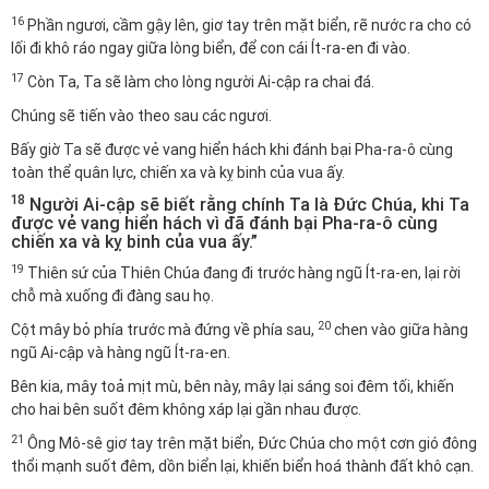
16
Phần ngươi, cầm gậy lên, giơ tay trên mặt biển, rẽ nước ra cho có
lối đi khô ráo ngay giữa lòng biển, để con cái Ít-ra-en đi vào.
17
Còn Ta, Ta sẽ làm cho lòng người Ai-cập ra chai đá.
Chúng sẽ tiến vào theo sau các ngươi.
Bấy giờ Ta sẽ được vẻ vang hiển hách khi đánh bại Pha-ra-ô cùng
toàn thể quân lực, chiến xa và kỵ binh của vua ấy.
18
Người Ai-cập sẽ biết rằng chính Ta là Đức Chúa, khi Ta
được vẻ vang hiển hách vì đã đánh bại Pha-ra-ô cùng
chiến xa và kỵ binh của vua ấy.”
19
Thiên sứ của Thiên Chúa đang đi trước hàng ngũ Ít-ra-en, lại rời
chỗ mà xuống đi đàng sau họ.
20
Cột mây bỏ phía trước mà đứng về phía sau,
chen vào giữa hàng
ngũ Ai-cập và hàng ngũ Ít-ra-en.
Bên kia, mây toả mịt mù, bên này, mây lại sáng soi đêm tối, khiến
cho hai bên suốt đêm không xáp lại gần nhau được.
21
Ông Mô-sê giơ tay trên mặt biển, Đức Chúa cho một cơn gió đông
thổi mạnh suốt đêm, dồn biển lại, khiến biển hoá thành đất khô cạn.