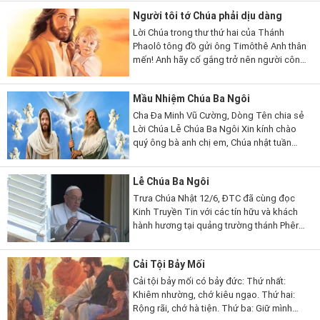
trình của Người từ thời xa...
Người tôi tớ Chúa phải dịu dàng
Lời Chúa trong thư thứ hai của Thánh
Phaolô tông đồ gửi ông Timôthê Anh thân
mến! Anh hãy cố gắng trở nên người công
chính, giàu lòng tin và lòng mến, ăn ở
thuận hòa cùng những ai kêu...
Mầu Nhiệm Chúa Ba Ngôi
Cha Đa Minh Vũ Cường, Dòng Tên chia sẻ
Lời Chúa Lễ Chúa Ba Ngôi Xin kính chào
quý ông bà anh chị em, Chúa nhật tuần
này, Giáo hội Công giáo mừng kính lễ Chúa
Ba Ngôi: Chúa Cha,...
Lễ Chúa Ba Ngôi
Trưa Chúa Nhật 12/6, ĐTC đã cùng đọc
Kinh Truyền Tin với các tín hữu và khách
hành hương tại quảng trường thánh Phêrô.
Dù trời Roma nắng gắt và nóng, nhưng có
rất đông tín hữu đến từ rất...
Cải Tội Bảy Mối
Cải tội bảy mối có bảy đức: Thứ nhất:
Khiêm nhường, chớ kiêu ngạo. Thứ hai:
Rộng rãi, chớ hà tiện. Thứ ba: Giữ mình