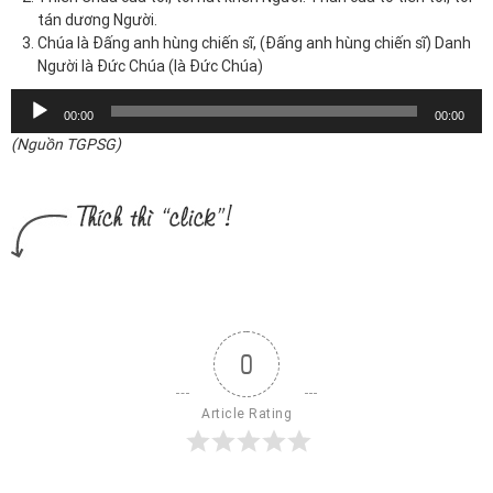
tán dương Người.
Chúa là Đấng anh hùng chiến sĩ, (Đấng anh hùng chiến sĩ) Danh
Người là Đức Chúa (là Đức Chúa)
Trình
00:00
00:00
chơi
(Nguồn TGPSG)
Audio
0
Article Rating