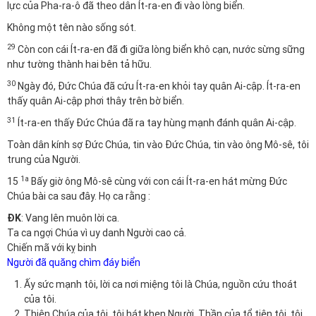
lực của Pha-ra-ô đã theo dân Ít-ra-en đi vào lòng biển.
Không một tên nào sống sót.
29
Còn con cái Ít-ra-en đã đi giữa lòng biển khô cạn, nước sừng sững
như tường thành hai bên tả hữu.
30
Ngày đó, Đức Chúa đã cứu Ít-ra-en khỏi tay quân Ai-cập. Ít-ra-en
thấy quân Ai-cập phơi thây trên bờ biển.
31
Ít-ra-en thấy Đức Chúa đã ra tay hùng mạnh đánh quân Ai-cập.
Toàn dân kính sợ Đức Chúa, tin vào Đức Chúa, tin vào ông Mô-sê, tôi
trung của Người.
1a
15
Bấy giờ ông Mô-sê cùng với con cái Ít-ra-en hát mừng Đức
Chúa bài ca sau đây. Họ ca rằng :
ĐK
: Vang lên muôn lời ca.
Ta ca ngợi Chúa vì uy danh Người cao cả.
Chiến mã với kỵ binh
Người đã quăng chìm đáy biển
Ấy sức mạnh tôi, lời ca nơi miệng tôi là Chúa, nguồn cứu thoát
của tôi.
Thiên Chúa của tôi, tôi hát khen Người. Thần của tổ tiên tôi, tôi