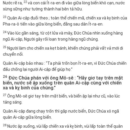
22
Nước rẽ ra,
và con cái Ít-ra-en đi vào giữa lòng biển khô cạn, nước
sừng sững như tường thành hai bên tả hữu.
23
Quân Ai-cập đuổi theo ; toàn thể chiến mã, chiến xa và kỵ binh của
Pha-ra-ô tiến vào giữa lòng biển, đằng sau dân Ít-ra-en.
24
Vào lúc gần sáng, từ cột lửa và mây, Đức Chúa nhìn xuống hàng
ngũ Ai-cập, Người gây rối loạn trong hàng ngũ chúng.
25
Người làm cho chiến xa kẹt bánh, khiến chúng phải vất vả mới di
chuyển nổi.
Quân Ai-cập bảo nhau : “Ta phải trốn bọn Ít-ra-en, vì Đức Chúa chiến
đấu chống lại người Ai-cập để giúp họ.”
26
Đức Chúa phán với ông Mô-sê : “Hãy giơ tay trên mặt
biển, nước sẽ ập xuống trên quân Ai-cập cùng với chiến
xa và kỵ binh của chúng.”
27
Ông Mô-sê giơ tay trên mặt biển, và biển ập lại như cũ, vào lúc
tảng sáng.
Quân Ai-cập đang chạy trốn thì gặp nước biển, Đức Chúa xô ngã
quân Ai-cập giữa lòng biển.
28
Nước ập xuống, vùi lấp chiến xa và kỵ binh, vùi lấp toàn thể quân