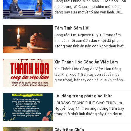
Sáng tác: Phùng Minh Mẫn 1. Hồn con luôn
mãi hướng về Chúa, như chim mỏi cánh,
đang say sưa mơ về tổ ấm yên lành. Dù
con hoen úa trong bùn nhơ, vẫn luôn trông
cậy Chúa, nguồn trợ...
Tâm Tình Sám Hối
Sáng tác: Lm. Nguyễn Duy 1. Trong tâm
tình sám hối con đớn đau vì tội đã phạm.
Trong tâm tình ăn năn con khóc than biết
bao lầm lỗi. Chúa ơi con đã biết tội mình!
Chúa ơi con đã...
Xin Thánh Hóa Công Ăn Việc Làm
Xin Thánh Hóa Công Ăn Việc Làm Sáng
tác: Phanxicô 1. Bàn tay con vất vả mùa
gieo trồng, bàn tay con hái quả khi thành
công. Trong nắng hồng mùa xuân, con
cảm tạ hồng ân, và con hằng ghi...
Lời dâng trong phút giao thừa
LỜI DÂNG TRONG PHÚT GIAO THỪA Lm.
Nguyễn Duy 1/ Theo áng hương trầm bay
trong giờ phút linh thiêng này. Con đợi mùa
xuân đến cho trọn vẹn nỗi niềm. Con thắp
đôi hàng nến nhỏ, kết những lời...
Cậy trông Chúa