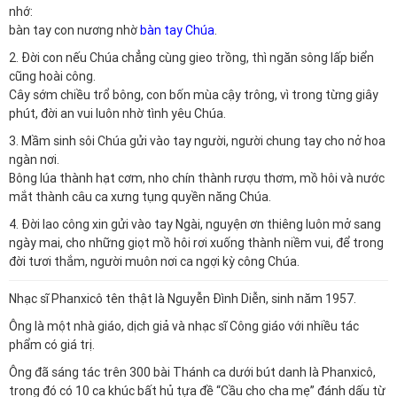
nhớ:
bàn tay con nương nhờ
bàn tay Chúa
.
2. Đời con nếu Chúa chẳng cùng gieo trồng, thì ngăn sông lấp biển
cũng hoài công.
Cây sớm chiều trổ bông, con bốn mùa cậy trông, vì trong từng giây
phút, đời an vui luôn nhờ tình yêu Chúa.
3. Mầm sinh sôi Chúa gửi vào tay người, người chung tay cho nở hoa
ngàn nơi.
Bông lúa thành hạt cơm, nho chín thành rượu thơm, mồ hôi và nước
mắt thành câu ca xưng tụng quyền năng Chúa.
4. Đời lao công xin gửi vào tay Ngài, nguyện ơn thiêng luôn mở sang
ngày mai, cho những giọt mồ hôi rơi xuống thành niềm vui, để trong
đời tươi thắm, người muôn nơi ca ngợi kỳ công Chúa.
Nhạc sĩ Phanxicô tên thật là Nguyễn Đình Diễn, sinh năm 1957.
Ông là một nhà giáo, dịch giả và nhạc sĩ Công giáo với nhiều tác
phẩm có giá trị.
Ông đã sáng tác trên 300 bài Thánh ca dưới bút danh là Phanxicô,
trong đó có 10 ca khúc bất hủ tựa đề “Cầu cho cha mẹ” đánh dấu từ