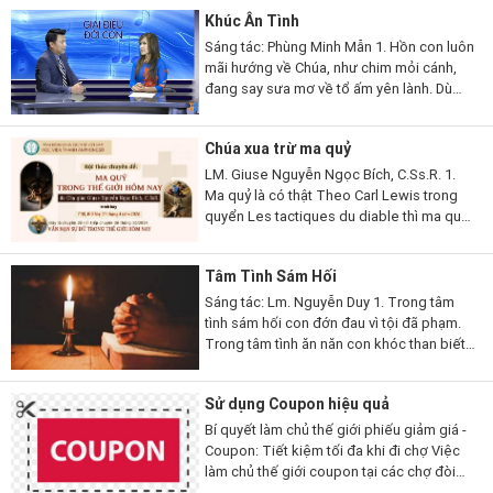
thiện thuộc nhiều thời đại và hoàn cảnh
Khúc Ân Tình
khác...
Sáng tác: Phùng Minh Mẫn 1. Hồn con luôn
mãi hướng về Chúa, như chim mỏi cánh,
đang say sưa mơ về tổ ấm yên lành. Dù
con hoen úa trong bùn nhơ, vẫn luôn trông
cậy Chúa, nguồn trợ...
Chúa xua trừ ma quỷ
LM. Giuse Nguyễn Ngọc Bích, C.Ss.R. 1.
Ma quỷ là có thật Theo Carl Lewis trong
quyển Les tactiques du diable thì ma quỷ
có hai chiến thuật: Một là làm cho người ta
không tin có nó để nó được tự...
Tâm Tình Sám Hối
Sáng tác: Lm. Nguyễn Duy 1. Trong tâm
tình sám hối con đớn đau vì tội đã phạm.
Trong tâm tình ăn năn con khóc than biết
bao lầm lỗi. Chúa ơi con đã biết tội mình!
Chúa ơi con đã...
Sử dụng Coupon hiệu quả
Bí quyết làm chủ thế giới phiếu giảm giá -
Coupon: Tiết kiệm tối đa khi đi chợ Việc
làm chủ thế giới coupon tại các chợ đòi
hỏi bạn phải chuyển từ người mua sắm thụ