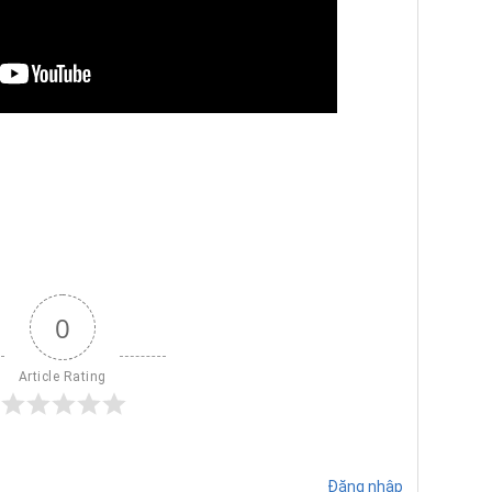
0
Article Rating
Đăng nhập