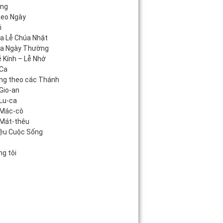
áng
heo Ngày
i
úa Lễ Chúa Nhật
úa Ngày Thường
 Kính – Lễ Nhớ
Ca
ng theo các Thánh
Gio-an
Lu-ca
 Mác-cô
Mát-thêu
iệu Cuộc Sống
c
g tôi