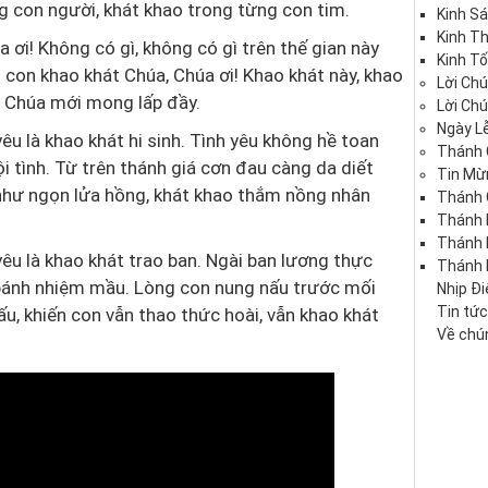
g con người, khát khao trong từng con tim.
Kinh S
Kinh T
a ơi! Không có gì, không có gì trên thế gian này
Kinh Tố
 con khao khát Chúa, Chúa ơi! Khao khát này, khao
Lời Ch
ó Chúa mới mong lấp đầy.
Lời Ch
Ngày Lễ
yêu là khao khát hi sinh. Tình yêu không hề toan
Thánh 
ội tình. Từ trên thánh giá cơn đau càng da diết
Tin Mừ
 như ngọn lửa hồng, khát khao thắm nồng nhân
Thánh 
Thánh 
Thánh
yêu là khao khát trao ban. Ngài ban lương thực
Thánh 
bánh nhiệm mầu. Lòng con nung nấu trước mối
Nhịp Đ
Tin tứ
ấu, khiến con vẫn thao thức hoài, vẫn khao khát
Về chún