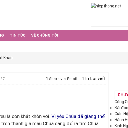
NG
TIN TỨC
VỀ CHÚNG TÔI
át Khao
In bài viết
 871
Share via Email
CHU
Công G
Bài đọ
Giáo H
yêu là cơn khát khôn vơi.
Vì yêu Chúa đã giáng thế
Hành 
ừ trên thánh giá máu Chúa càng đổ ra tim Chúa
Kinh N