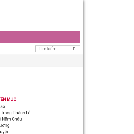
YÊN MỤC
iáo
c trong Thánh Lễ
ội Năm Châu
Hương
guyện