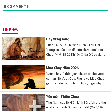
0
COMMENTS
TIN KHÁC
Hãy vững lòng
Tuần 14 - Mùa Thường Niên - Thứ Hai
“Lòng tin của con đã cứu chữa con.” Lời
Chúa: Mt 9, 18-26 Khi ấy, Chúa Giêsu đang
nói, thì có một vị kỳ mục kia đến lạy Người
mà thưa...
Mùa Chay Năm 2026
“Mùa Chay là thời gian chuẩn bị cho việc
cử hành lễ Vượt Qua. Phụng vụ Mùa Chay
giúp các dự tòng chuẩn bị việc gia nhập
đạo, qua những giai đoạn khác nhau. Mùa
Chay cũng là thời gian...
Yêu mến Thiên Chúa
Thứ Năm sau lễ Hiển Linh Bài trích thư thứ
nhất của thánh Gio-an tông đồ (Ga 4,19 -