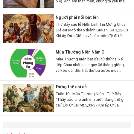
5,4). Anh em thân mến, chúng ta yêu mến
Thiên Chúa, vì Thiên Chúa đã yêu thương
chúng ta trước. Nếu...
Người phải nổi bật lên
Thứ Bảy sau lễ Hiển Linh Tin Mừng Chúa
Giê-su Ki-tô theo thánh Gio-an. Ga 3,22-30
Khi ấy, Đức Giê-su và các môn đệ đi tới
miền Giu-đê. Người ở lại nơi ấy với các
ông và làm phép rửa. Còn...
Mùa Thường Niên Năm C
Mùa Thường niên bắt đầu từ thứ hai kế
tiếp Chúa nhật sau ngày 06 tháng giêng,
và kéo dài đến hết thứ ba trước mùa
Chay; rồi lại bắt đầu từ thứ hai sau Chúa
nhật lễ Hiện xuống và...
Đừng thề chi cả
Tuần 10 - Mùa Thường Niên - Thứ Bảy
“Thầy bảo cho anh em biết: đừng thề gì
cả.” Lời Chúa: Mt 5,33-37 Khi ấy, Chúa
Giêsu phán cùng các môn đệ rằng: “Các
con lại còn nghe dạy người...