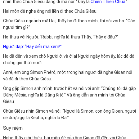
nhìn theo Chúa Giêsu đang đi mà nói: “Đây là
Chiên Thiên Chúa
.”
Hai môn đệ nghe ông nói liền đi theo Chúa Giêsu.
Chúa Giêsu ngoảnh mặt lại, thấy họ đi theo mình, thì nói với họ: “Các
ngươi tìm gì?”
Họ thưa với Người: “Rabbi, nghĩa là thưa Thầy, Thầy ở đâu?”
Người đáp: “Hãy đến mà xem!”
Họ đã đến và xem chỗ Người ở, và ở lại Người ngày hôm ấy, lúc đó độ
chừng giờ thứ mười.
Anrê, em ông Simon Phêrô, một trong hai người đã nghe Gioan nói
và đã đi theo Chúa Giêsu.
Ông gặp Simon anh mình trước hết và nói với anh: “Chúng tôi đã gặp
Đấng Mêsia, nghĩa là Đấng Kitô.”
Và ông dẫn anh mình tới Chúa
Giêsu.
Chúa Giêsu nhìn Simon và nói: “Ngươi là Simon, con ông Gioan, ngươi
sẽ được gọi là Kêpha, nghĩa là Đá.”
Suy niệm
Nghe thầy giới thiệu, hai môn đệ của ông Gioan đã đến với Chúa