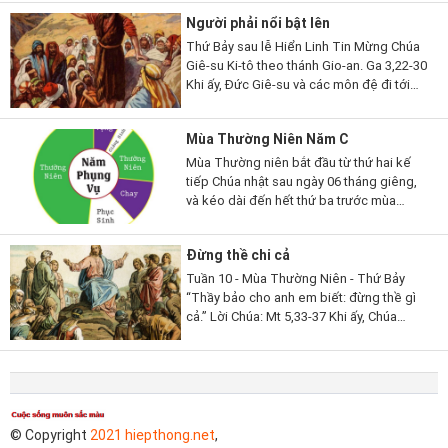
chúng ta trước. Nếu...
Người phải nổi bật lên
Thứ Bảy sau lễ Hiển Linh Tin Mừng Chúa
Giê-su Ki-tô theo thánh Gio-an. Ga 3,22-30
Khi ấy, Đức Giê-su và các môn đệ đi tới
miền Giu-đê. Người ở lại nơi ấy với các
ông và làm phép rửa. Còn...
Mùa Thường Niên Năm C
Mùa Thường niên bắt đầu từ thứ hai kế
tiếp Chúa nhật sau ngày 06 tháng giêng,
và kéo dài đến hết thứ ba trước mùa
Chay; rồi lại bắt đầu từ thứ hai sau Chúa
nhật lễ Hiện xuống và...
Đừng thề chi cả
Tuần 10 - Mùa Thường Niên - Thứ Bảy
“Thầy bảo cho anh em biết: đừng thề gì
cả.” Lời Chúa: Mt 5,33-37 Khi ấy, Chúa
Giêsu phán cùng các môn đệ rằng: “Các
con lại còn nghe dạy người...
© Copyright
2021 hiepthong.net
,