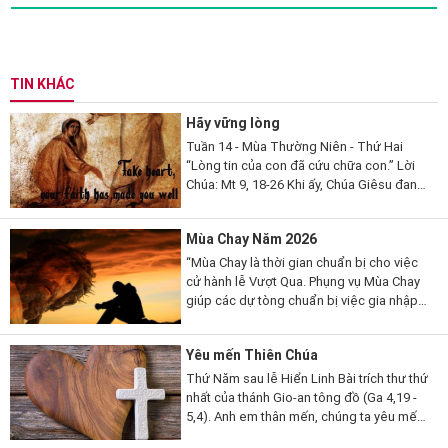
TIN KHÁC
Hãy vững lòng
Tuần 14 - Mùa Thường Niên - Thứ Hai
“Lòng tin của con đã cứu chữa con.” Lời
Chúa: Mt 9, 18-26 Khi ấy, Chúa Giêsu đang
nói, thì có một vị kỳ mục kia đến lạy Người
mà thưa...
Mùa Chay Năm 2026
“Mùa Chay là thời gian chuẩn bị cho việc
cử hành lễ Vượt Qua. Phụng vụ Mùa Chay
giúp các dự tòng chuẩn bị việc gia nhập
đạo, qua những giai đoạn khác nhau. Mùa
Chay cũng là thời gian...
Yêu mến Thiên Chúa
Thứ Năm sau lễ Hiển Linh Bài trích thư thứ
nhất của thánh Gio-an tông đồ (Ga 4,19 -
5,4). Anh em thân mến, chúng ta yêu mến
Thiên Chúa, vì Thiên Chúa đã yêu thương