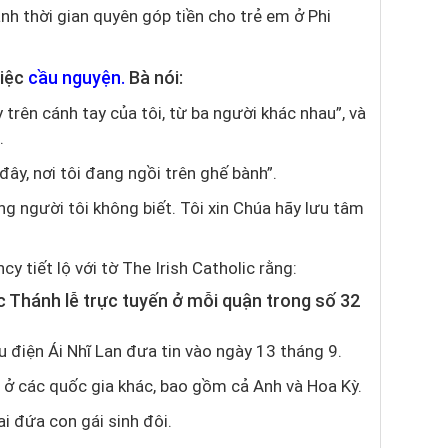
h thời gian quyên góp tiền cho trẻ em ở Phi
việc
cầu nguyện
.
Bà nói:
 trên cánh tay của tôi, từ ba người khác nhau”, và
.
 đây, nơi tôi đang ngồi trên ghế bành”.
ng người tôi không biết. Tôi xin Chúa hãy lưu tâm
y tiết lộ với tờ The Irish Catholic rằng:
c Thánh lễ trực tuyến ở mỗi quận trong số 32
u điện Ái Nhĩ Lan đưa tin vào ngày 13 tháng 9.
 ở các quốc gia khác, bao gồm cả Anh và Hoa Kỳ.
i đứa con gái sinh đôi.