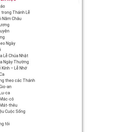
iáo
c trong Thánh Lễ
ội Năm Châu
Hương
guyện
áng
heo Ngày
i
úa Lễ Chúa Nhật
úa Ngày Thường
 Kính – Lễ Nhớ
Ca
ng theo các Thánh
Gio-an
Lu-ca
 Mác-cô
Mát-thêu
iệu Cuộc Sống
c
g tôi