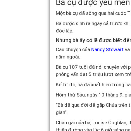
Bà cụ được yêu mến 
Một bà cụ đã sống qua hai cuộc Th
Bà được sinh ra ngay cả trước khi
độc lập.
Nhưng bà ấy có lẽ được biết đến
Câu chuyện của
Nancy Stewart
và 
năm ngoái.
Bà cụ 107 tuổi đã nói chuyện với
phỏng vấn đạt 5 triệu lượt xem tr
Kể từ đó, bà đã xuất hiện trong cá
Hôm thứ Sáu, ngày 10 tháng 9, gia 
“Bà đã qua đời để gặp Chúa trên t
gian”.
Cháu gái của bà, Louise Coghlan, đ
thiên đường vào lúc 6 giờ sáng na