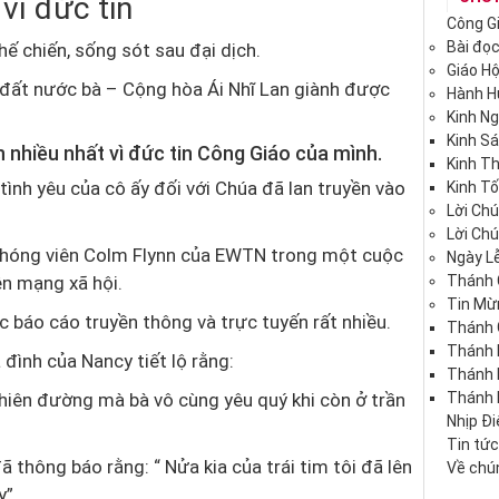
vì đức tin
Công G
Bài đọ
ế chiến, sống sót sau đại dịch.
Giáo H
 đất nước bà – Cộng hòa Ái Nhĩ Lan giành được
Hành 
Kinh N
Kinh S
 nhiều nhất vì đức tin Công Giáo của mình.
Kinh T
tình yêu của cô ấy đối với Chúa đã lan truyền vào
Kinh Tố
Lời Ch
Lời Ch
 phóng viên Colm Flynn của EWTN trong một cuộc
Ngày Lễ
ên mạng xã hội.
Thánh 
Tin Mừ
c báo cáo truyền thông và trực tuyến rất nhiều.
Thánh 
Thánh 
đình của Nancy tiết lộ rằng:
Thánh
hiên đường mà bà vô cùng yêu quý khi còn ở trần
Thánh 
Nhịp Đ
Tin tứ
ã thông báo rằng: “ Nửa kia của trái tim tôi đã lên
Về chún
y”.