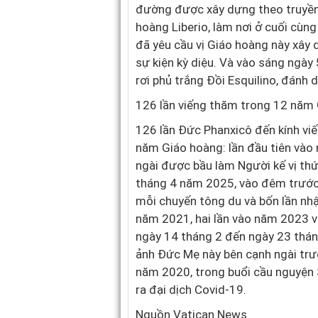
đường được xây dựng theo truyền 
hoàng Liberio, làm nơi ở cuối cùn
đã yêu cầu vị Giáo hoàng này xây
sự kiện kỳ ​​diệu. Và vào sáng ngà
rơi phủ trắng Đồi Esquilino, đánh 
126 lần viếng thăm trong 12 năm
126 lần Đức Phanxicô đến kính vi
năm Giáo hoàng: lần đầu tiên vào
ngài được bầu làm Người kế vị thứ
tháng 4 năm 2025, vào đêm trước T
mỗi chuyến tông du và bốn lần nhập
năm 2021, hai lần vào năm 2023 và
ngày 14 tháng 2 đến ngày 23 thá
ảnh Đức Mẹ này bên cạnh ngài trư
năm 2020, trong buổi cầu nguyện 
ra đại dịch Covid-19.
Nguồn Vatican News