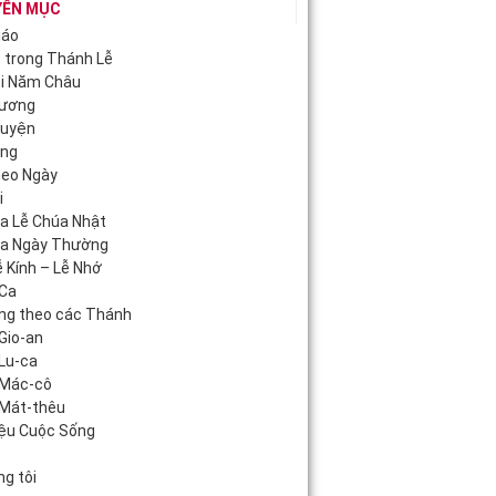
YÊN MỤC
iáo
c trong Thánh Lễ
ội Năm Châu
Hương
guyện
áng
heo Ngày
i
úa Lễ Chúa Nhật
úa Ngày Thường
 Kính – Lễ Nhớ
Ca
ng theo các Thánh
Gio-an
Lu-ca
 Mác-cô
Mát-thêu
iệu Cuộc Sống
c
g tôi