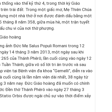
thống vào thế kỷ thứ 4, trong thời kỳ Giáo
g trên trái đất. Trong một giấc mơ, Mẹ Thiên Chúa
 dựng một nhà thờ ở nơi được đánh dấu bằng một
y 5 tháng 8 năm 358, giữa mùa hè, một trận tuyết
dấu chu vi của nơi thờ phượng.
 Giáo hoàng
ếng ảnh Đức Mẹ Salus Populi Romani trong 12
 ngày 14 tháng 3 năm 2013, một ngày sau khi
 265 của Thánh Phêrô; lần cuối cùng vào ngày 12
uần Thánh; giữa vô số lời tri ân trước và sau
 viện tại Bệnh viện đa khoa “Gemelli”, diễn ra vào
 cuối cùng là lần nằm viện dài nhất, 38 ngày từ
ng 3 năm nay. Đức Giáo hoàng đã muốn có chính
ớc Đền thờ Thánh Phêrô vào ngày 27 tháng 3
Statio Orbis được ngài chủ sự vào thời điểm xảy