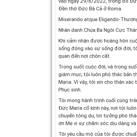
vào ngày 29/6/2022, trong đó Đức 
Đền thờ Đức Bà Cả ở Roma.
Miserando atque Eligendo-Thương
Nhân danh Chúa Ba Ngôi Cực Thá
Khi cảm nhận được hoàng hôn cuộc
sống động vào sự sống đời đời, tô
quan đến nơi chôn cất.
Trong suốt cuộc đời, và trong suốt
giám mục, tôi luôn phó thác bản 
Maria. Vì vậy, tôi xin cho thân xá
Phục sinh.
Tôi mong hành trình cuối cùng trê
Đức Maria cổ kính này, nơi tôi luô
chuyến tông du, tin tưởng phó thá
ơn Mẹ vì sự chăm sóc dịu dàng và
Tôi yêu cầu mộ của tôi được chuẩ