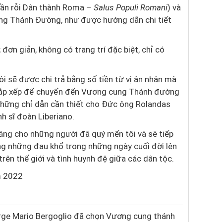
hần rỗi Dân thành Roma –
Salus Populi Romani
) và
g Thánh Đường, như được hướng dẫn chi tiết
ơn giản, không có trang trí đặc biệt, chỉ có
tôi sẽ được chi trả bằng số tiền từ vị ân nhân mà
c sắp xếp để chuyển đến Vương cung Thánh đường
 những chỉ dẫn cần thiết cho Đức ông Rolandas
nh sĩ đoàn Liberiano.
ng cho những người đã quý mến tôi và sẽ tiếp
ng những đau khổ trong những ngày cuối đời lên
rên thế giới và tình huynh đệ giữa các dân tộc.
m 2022
rge Mario Bergoglio đã chọn Vương cung thánh