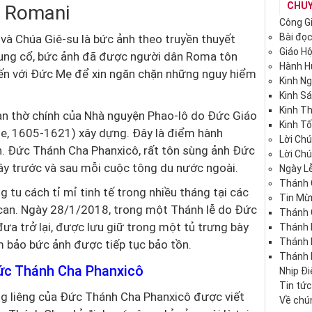
CHU
i Romani
Công G
Bài đọ
và Chúa Giê-su là bức ảnh theo truyền thuyết
Giáo H
rung cổ, bức ảnh đã được người dân Roma tôn
Hành 
đến với Đức Mẹ để xin ngăn chặn những nguy hiểm
Kinh N
Kinh S
Kinh T
n thờ chính của Nhà nguyện Phao-lô do Đức Giáo
Kinh Tố
e, 1605-1621) xây dựng. Đây là điểm hành
Lời Ch
h. Đức Thánh Cha Phanxicô, rất tôn sùng ảnh Đức
Lời Ch
ây trước và sau mỗi cuộc tông du nước ngoài.
Ngày Lễ
Thánh 
tu cách tỉ mỉ tinh tế trong nhiều tháng tại các
Tin Mừ
can. Ngày 28/1/2018, trong một Thánh lễ do Đức
Thánh 
a trở lại, được lưu giữ trong một tủ trưng bày
Thánh 
Thánh
 bảo bức ảnh được tiếp tục bảo tồn.
Thánh 
ức Thánh Cha Phanxicô
Nhịp Đ
Tin tứ
g liêng của Đức Thánh Cha Phanxicô được viết
Về chún