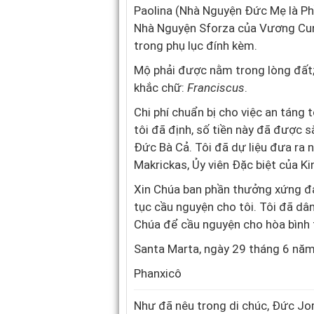
Paolina (Nhà Nguyện Đức Mẹ là P
Nhà Nguyện Sforza của Vương Cun
trong phụ lục đính kèm.
Mộ phải được nằm trong lòng đất; đ
khắc chữ:
Franciscus
.
Chi phí chuẩn bị cho việc an táng 
tôi đã định, số tiền này đã đượ
Đức Bà Cả. Tôi đã dự liệu đưa ra
Makrickas, Ủy viên Đặc biệt của Ki
Xin Chúa ban phần thưởng xứng đá
tục cầu nguyện cho tôi. Tôi đã dâ
Chúa để cầu nguyện cho hòa bình t
Santa Marta, ngày 29 tháng 6 nă
Phanxicô
Như đã nêu trong di chúc, Đức Jo