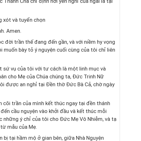
Thánh Cha chỉ định nơi yên nghỉ của ngài là tại
 xót và tuyển chọn
nh. Amen.
 đời trần thế đang đến gần, và với niềm hy vọng
i muốn bày tỏ ý nguyện cuối cùng của tôi chỉ liên
 sứ vụ của tôi với tư cách là một linh mục và
thân cho Mẹ của Chúa chúng ta, Đức Trinh Nữ
c tôi được an nghỉ tại Đền thờ Đức Bà Cả, chờ ngày
n cõi trần của mình kết thúc ngay tại đền thánh
n đến cầu nguyện vào khởi đầu và kết thúc mỗi
c những ý chỉ của tôi cho Đức Mẹ Vô Nhiễm, và tạ
 từ mẫu của Mẹ.
n bị tại hầm mộ ở gian bên, giữa Nhà Nguyện