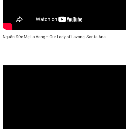
Nguồn Đức Mẹ La Vang – Our Lady of Lavang, Santa Ana