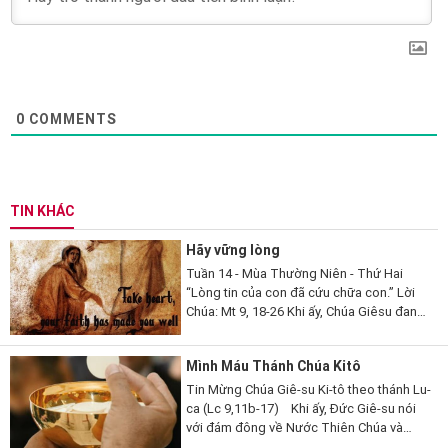
0
COMMENTS
TIN KHÁC
Hãy vững lòng
Tuần 14 - Mùa Thường Niên - Thứ Hai
“Lòng tin của con đã cứu chữa con.” Lời
Chúa: Mt 9, 18-26 Khi ấy, Chúa Giêsu đang
nói, thì có một vị kỳ mục kia đến lạy Người
mà thưa...
Mình Máu Thánh Chúa Kitô
Tin Mừng Chúa Giê-su Ki-tô theo thánh Lu-
ca (Lc 9,11b-17) Khi ấy, Đức Giê-su nói
với đám đông về Nước Thiên Chúa và
chữa lành những ai cần được chữa. Ngày