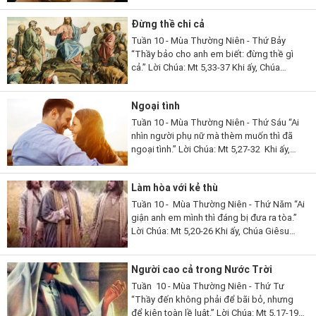
đã bắt đầu tàn. Nhóm Mười Hai đến...
Đừng thề chi cả
Tuần 10 - Mùa Thường Niên - Thứ Bảy
“Thầy bảo cho anh em biết: đừng thề gì
cả.” Lời Chúa: Mt 5,33-37 Khi ấy, Chúa
Giêsu phán cùng các môn đệ rằng: “Các
con lại còn nghe dạy người...
Ngoại tình
Tuần 10 - Mùa Thường Niên - Thứ Sáu “Ai
nhìn người phụ nữ mà thèm muốn thì đã
ngoại tình.” Lời Chúa: Mt 5,27-32 Khi ấy,
Chúa Giêsu phán cùng các môn đệ rằng:
“Các con đã nghe dạy...
Làm hòa với kẻ thù
Tuần 10 - Mùa Thường Niên - Thứ Năm “Ai
giận anh em mình thì đáng bị đưa ra tòa.”
Lời Chúa: Mt 5,20-26 Khi ấy, Chúa Giêsu
phán cùng các môn đệ rằng: "Nếu các con
không công chính...
Người cao cả trong Nước Trời
Tuần 10 - Mùa Thường Niên - Thứ Tư
“Thầy đến không phải để bãi bỏ, nhưng
để kiện toàn lề luật.” Lời Chúa: Mt 5,17-19