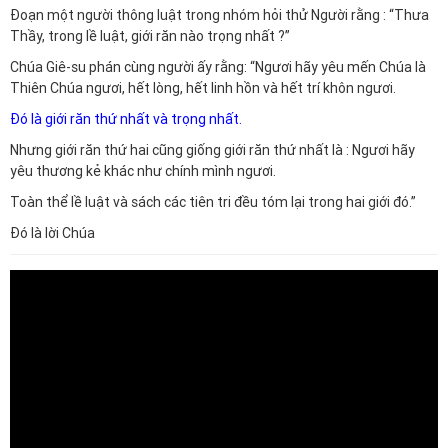
Đoạn một người thông luật trong nhóm hỏi thử Người rằng : “Thưa
Thầy, trong lề luật, giới răn nào trọng nhất ?”
Chúa Giê-su phán cùng người ấy rằng: “Ngươi hãy yêu mến Chúa là
Thiên Chúa ngươi, hết lòng, hết linh hồn và hết trí khôn ngươi.
Đó là giới răn thứ nhất và trọng nhất.
Nhưng giới răn thứ hai cũng giống giới răn thứ nhất là : Ngươi hãy
yêu thương kẻ khác như chính mình ngươi.
Toàn thể lề luật và sách các tiên tri đều tóm lại trong hai giới đó.”
Đó là lời Chúa