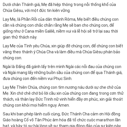
Dưới chân Thánh giá, Mẹ đã hiệp thông trong nỗi thống khổ của
Chúa Giêsu, với một đức tin kiên vững.
Lạy Mẹ, là Phần Rỗi của dân thành Rôma, Mẹ biết điều chúng con
cần và chúng con chắc chắn rằng Mẹ sẽ ban cho chúng con, để
giống như ở Cana miền Galilê, niềm vui và lễ hội sẽ trở lại sau thời
gian thử thách này.
Lạy Mẹ của Tình yêu Chúa, xin giúp đỡ chúng con, để chúng con biết
vâng theo thánh ý Chúa Cha và làm điều mà Chúa Giêsu phán bảo
chúng con.
Ngài là Đấng đã gánh lấy trên mình Ngài các nỗi đau của chúng con
và Ngài mang lấy những buồn sầu của chúng con để qua Thánh giá,
đưa chúng con đến niềm vui Phục Sinh.
Lạy Mẹ Thiên Chúa, chúng con tìm nương náu dưới sự che chở của
Mẹ. Xin chớ chê chớ bỏ lời cầu xin của chúng con đang trong cơn thử
thách, và thân lạy Đức Trinh nữ vinh hiển đầy ơn phúc, xin giải thoát
chúng con khỏi mọi hiểm nguy. Amen.
Sau khi ban phép lành cuối cùng, Đức Thánh Cha cảm ơn Hội đồng
Giáo hoàng Cổ võ Tân Phúc âm hóa đã tổ chức cuộc marathon lần
hạt, và bày tỏ sự hài lòng về sự tham gia đông đảo của sự kiện này.