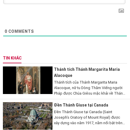
0
COMMENTS
TIN KHÁC
Thánh tích Thánh Margarita Maria
Alacoque
Thánh tích của Thánh Margarita Maria
Alacoque, nữ tu Dòng Thăm Viếng người
Pháp được Chúa Giêsu mặc khải về Thánh
Tâm, được đưa đến Hoa Kỳ trong tháng
Sáu. Thánh tích sẽ hiện diện tại Orlando,
Đền Thánh Giuse tại Canada
bang Florida, khi...
Đền Thánh Giuse tại Canada (Saint
Joseph’s Oratory of Mount Royal) được
xây dựng vào năm 1917, nằm nổi bật trên
đỉnh đồi Mount Royal ở thành phố