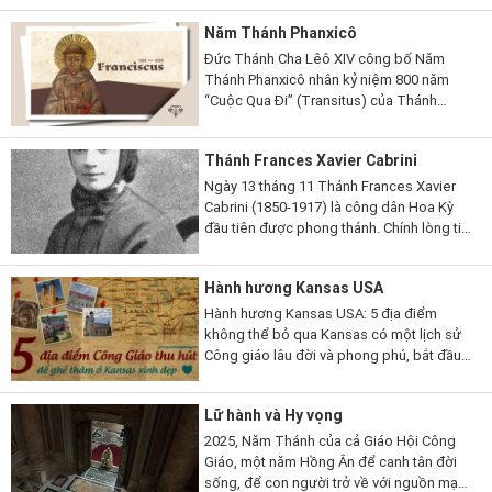
Montreal, Năm 1955, Đại Thánh Đường
Năm Thánh Phanxicô
này đã được thánh hiến với...
Đức Thánh Cha Lêô XIV công bố Năm
Thánh Phanxicô nhân kỷ niệm 800 năm
“Cuộc Qua Đi” (Transitus) của Thánh
Phanxicô Assisi Với niềm hoan hỷ đơn sơ
và tâm tình tạ ơn, chúng tôi loan báo việc
Thánh Frances Xavier Cabrini
ban...
Ngày 13 tháng 11 Thánh Frances Xavier
Cabrini (1850-1917) là công dân Hoa Kỳ
đầu tiên được phong thánh. Chính lòng tin
tưởng mãnh liệt vào sự chăm sóc yêu
thương của Thiên Chúa đã ban cho thánh
Hành hương Kansas USA
nữ sức...
Hành hương Kansas USA: 5 địa điểm
không thể bỏ qua Kansas có một lịch sử
Công giáo lâu đời và phong phú, bắt đầu
từ những năm 1540 khi nhà truyền giáo
người Tây Ban Nha – Juan de...
Lữ hành và Hy vọng
2025, Năm Thánh của cả Giáo Hội Công
Giáo, một năm Hồng Ân để canh tân đời
sống, để con người trở về với nguồn mạch