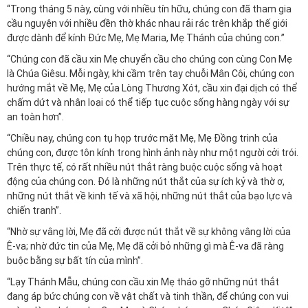
“Trong tháng 5 này, cùng với nhiều tín hữu, chúng con đã tham gia
cầu nguyện với nhiều đền thờ khác nhau rải rác trên khắp thế giới
được dành để kính Đức Mẹ, Mẹ Maria, Mẹ Thánh của chúng con.”
“Chúng con đã cầu xin Mẹ chuyển cầu cho chúng con cùng Con Mẹ
là Chúa Giêsu. Mỗi ngày, khi cầm trên tay chuỗi Mân Côi, chúng con
hướng mắt về Mẹ, Mẹ của Lòng Thương Xót, cầu xin đại dịch có thể
chấm dứt và nhân loại có thể tiếp tục cuộc sống hàng ngày với sự
an toàn hơn”.
“Chiều nay, chúng con tụ họp trước mặt Mẹ, Mẹ Đồng trinh của
chúng con, được tôn kính trong hình ảnh này như một người cởi trói.
Trên thực tế, có rất nhiều nút thắt ràng buộc cuộc sống và hoạt
động của chúng con. Đó là những nút thắt của sự ích kỷ và thờ ơ,
những nút thắt về kinh tế và xã hội, những nút thắt của bạo lực và
chiến tranh”.
“Nhờ sự vâng lời, Mẹ đã cởi được nút thắt về sự không vâng lời của
Ê-va; nhờ đức tin của Mẹ, Mẹ đã cởi bỏ những gì mà Ê-va đã ràng
buộc bằng sự bất tín của mình”.
“Lạy Thánh Mẫu, chúng con cầu xin Mẹ tháo gỡ những nút thắt
đang áp bức chúng con về vật chất và tinh thần, để chúng con vui