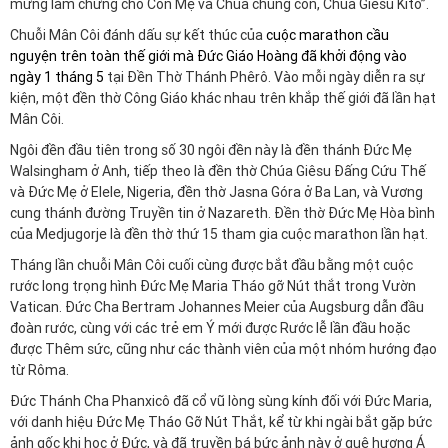
mừng làm chứng cho Con Mẹ và Chúa chúng con, Chúa Giêsu Kitô”.
Chuỗi Mân Côi đánh dấu sự kết thúc của
cuộc marathon cầu
nguyện trên toàn thế giới mà Đức Giáo Hoàng đã khởi động vào
ngày 1 tháng 5
tại Đền Thờ Thánh Phêrô. Vào mỗi ngày diễn ra sự
kiện, một đền thờ Công Giáo khác nhau trên khắp thế giới đã lần hạt
Mân Côi.
Ngôi đền đầu tiên trong số 30 ngôi đền này là đền thánh Đức Mẹ
Walsingham ở Anh, tiếp theo là đền thờ Chúa Giêsu Đấng Cứu Thế
và Đức Mẹ ở Elele, Nigeria, đền thờ Jasna Góra ở Ba Lan, và Vương
cung thánh đường Truyền tin ở Nazareth. Đền thờ Đức Mẹ Hòa bình
của Medjugorje là đền thờ thứ 15 tham gia cuộc marathon lần hạt.
Tháng lần chuỗi Mân Côi cuối cùng được bắt đầu bằng một cuộc
rước long trọng hình Đức Mẹ Maria Tháo gỡ Nút thắt trong Vườn
Vatican. Đức Cha Bertram Johannes Meier của Augsburg dẫn đầu
đoàn rước, cùng với các trẻ em Ý mới được Rước lễ lần đầu hoặc
được Thêm sức, cũng như các thành viên của một nhóm hướng đạo
từ Rôma.
Đức Thánh Cha Phanxicô đã cổ vũ lòng sùng kính đối với Đức Maria,
với danh hiệu Đức Mẹ Tháo Gỡ Nút Thắt, kể từ khi ngài bắt gặp bức
ảnh gốc khi học ở Đức, và đã truyền bá bức ảnh này ở quê hương Á