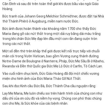
Căn Đình và sau đó trên toàn thế giới khi được bầu vào ngôi Giáo
Hoàng.
Bức tranh của Johann Georg Melchior Schmidtner, được đặt tại Nhà
thờ Thánh Phêrô ở Augsburg, miền nam nước Đức.
Bức ảnh được hoàn thành vào khoảng năm 1700 cho thấy Đức
Maria đang gỡ các nút thắt trong một dải ruy băng dài màu trắng
trong khi chân Đức Mẹ đạp lên đầu một con rắn đang cuộn tròn
trong các nút thắt.
Một số đền thờ trên khắp thế giới được kết nối trực tiếp với chuỗi
mân côi trong Vườn Vatican, bao gồm Vương cung thánh đường
Notre-Dame de Boulogne ở Nanterre, Pháp, Đức Mẹ Sầu Bi ở Kibeho,
Rwanda và Đền thờ Quốc gia Đức Mẹ Lộ Đức ở Carfin, Tô Cách Lan.
Vào cuối năm chục kinh, Đức Giáo Hoàng đã đội một chiếc vương
miện cho hình ảnh của Đức Maria Tháo Gỡ Nút Thắt.
Sau khi đọc Kinh cầu Đức Bà, Đức Thánh Cha cầu nguyện rằng:
Lạy Mẹ Maria, Mẹ luôn chiếu soi trên hành trình của chúng con như
dấu chỉ của ơn cứu độ và niềm hy vọng. Chúng con phó thác chúng
con cho Mẹ, là Sức khỏe của các bệnh nhân.