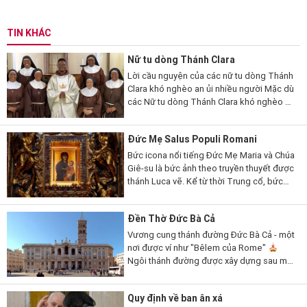
TIN KHÁC
Nữ tu dòng Thánh Clara
Lời cầu nguyện của các nữ tu dòng Thánh
Clara khó nghèo an ủi nhiều người Mặc dù
các Nữ tu dòng Thánh Clara khó nghèo ở
Zimbabwe sống ẩn dật và người bên
ngoài hầu như không gặp thấy...
Đức Mẹ Salus Populi Romani
Bức icona nổi tiếng Đức Mẹ Maria và Chúa
Giê-su là bức ảnh theo truyền thuyết được
thánh Luca vẽ. Kể từ thời Trung cổ, bức
ảnh đã được người dân Roma tôn kính đặc
biệt, những người chạy đến...
Đền Thờ Đức Bà Cả
Vương cung thánh đường Đức Bà Cả - một
nơi được ví như "Bêlem của Rome"
Ngôi thánh đường được xây dựng sau một
dấu lạ Đức Mẹ cho một trận tuyết rơi giữa
mùa hè trời Rome, nên còn...
Quy định về ban ân xá