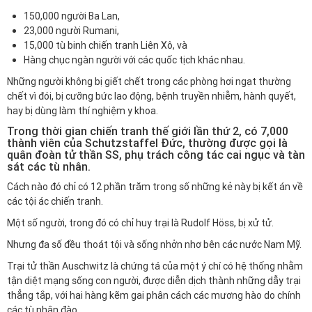
150,000 người Ba Lan,
23,000 người Rumani,
15,000 tù binh chiến tranh Liên Xô, và
Hàng chục ngàn người với các quốc tịch khác nhau.
Những người không bị giết chết trong các phòng hơi ngạt thường
chết vì đói, bị cưỡng bức lao động, bệnh truyền nhiễm, hành quyết,
hay bị dùng làm thí nghiệm y khoa.
Trong thời gian chiến tranh thế giới lần thứ 2, có 7,000
thành viên của Schutzstaffel Đức, thường được gọi là
quân đoàn tử thần SS, phụ trách công tác cai ngục và tàn
sát các tù nhân.
Cách nào đó chỉ có 12 phần trăm trong số những kẻ này bị kết án về
các tội ác chiến tranh.
Một số người, trong đó có chỉ huy trại là Rudolf Höss, bị xử tử.
Nhưng đa số đều thoát tội và sống nhởn nhơ bên các nước Nam Mỹ.
Trại tử thần Auschwitz là chứng tá của một ý chí có hệ thống nhằm
tận diệt mạng sống con người, được diễn dịch thành những dẫy trại
thẳng tắp, với hai hàng kẽm gai phân cách các mương hào do chính
các tù nhân đào.