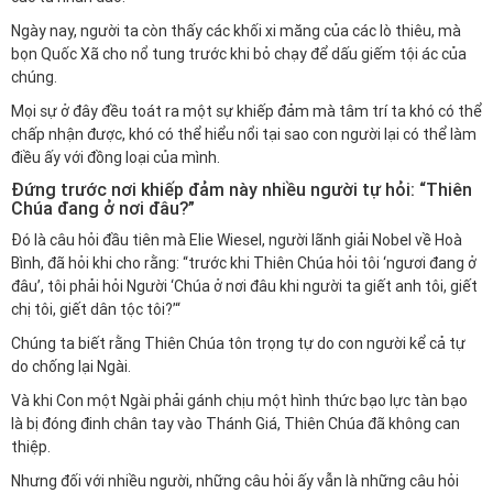
Ngày nay, người ta còn thấy các khối xi măng của các lò thiêu, mà
bọn Quốc Xã cho nổ tung trước khi bỏ chạy để dấu giếm tội ác của
chúng.
Mọi sự ở đây đều toát ra một sự khiếp đảm mà tâm trí ta khó có thể
chấp nhận được, khó có thể hiểu nổi tại sao con người lại có thể làm
điều ấy với đồng loại của mình.
Đứng trước nơi khiếp đảm này nhiều người tự hỏi: “Thiên
Chúa đang ở nơi đâu?”
Đó là câu hỏi đầu tiên mà Elie Wiesel, người lãnh giải Nobel về Hoà
Bình, đã hỏi khi cho rằng: “trước khi Thiên Chúa hỏi tôi ‘ngươi đang ở
đâu’, tôi phải hỏi Người ‘Chúa ở nơi đâu khi người ta giết anh tôi, giết
chị tôi, giết dân tộc tôi?’“
Chúng ta biết rằng Thiên Chúa tôn trọng tự do con người kể cả tự
do chống lại Ngài.
Và khi Con một Ngài phải gánh chịu một hình thức bạo lực tàn bạo
là bị đóng đinh chân tay vào Thánh Giá, Thiên Chúa đã không can
thiệp.
Nhưng đối với nhiều người, những câu hỏi ấy vẫn là những câu hỏi