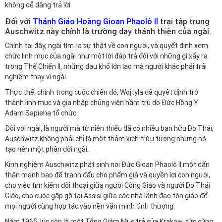
không dễ dàng trả lời.
Đối với
Thánh Giáo Hoàng Gioan Phaolô II
trại tập trung
Auschwitz này chính là trường dạy thánh thiện của ngài.
Chính tại đây, ngài tìm ra sự thật về con người, và quyết định xem
chức linh mục của ngài như một lời đáp trả đối với những gì xẩy ra
trong Thế Chiến II, những đau khổ lớn lao mà người khác phải trải
nghiệm thay vì ngài.
Thực thế, chính trong cuộc chiến đó, Wojtyla đã quyết định trở
thành linh mục và gia nhập chủng viện hầm trú do Đức Hồng Y
Adam Sapieha tổ chức.
Đối với ngài, là người mà từ niên thiếu đã có nhiều bạn hữu Do Thái,
Auschwitz không phải chỉ là một thảm kịch trừu tượng nhưng nó
tạo nên một phần đời ngài.
Kinh nghiệm Auschwitz phát sinh nơi Đức Gioan Phaolô II một dấn
thân mạnh bạo để tranh đấu cho phẩm giá và quyền lợi con người,
cho việc tìm kiếm đối thoại giữa người Công Giáo và người Do Thái
Giáo, cho cuộc gặp gỡ tại Assisi giữa các nhà lãnh đạo tôn giáo để
mọi người cùng hợp tác vào nền văn minh tình thương.
Năm 1965, lúc còn là một Tổng Giám Mục trẻ của Krakow, tức cũng