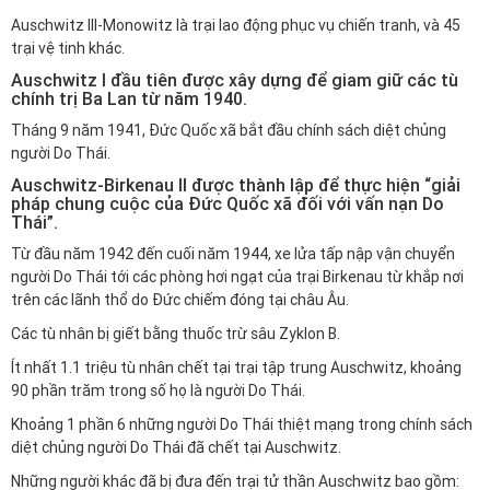
Auschwitz III-Monowitz là trại lao động phục vụ chiến tranh, và 45
trại vệ tinh khác.
Auschwitz I đầu tiên được xây dựng để giam giữ các tù
chính trị Ba Lan từ năm 1940.
Tháng 9 năm 1941, Đức Quốc xã bắt đầu chính sách diệt chủng
người Do Thái.
Auschwitz-Birkenau II được thành lập để thực hiện “giải
pháp chung cuộc của Đức Quốc xã đối với vấn nạn Do
Thái”.
Từ đầu năm 1942 đến cuối năm 1944, xe lửa tấp nập vận chuyển
người Do Thái tới các phòng hơi ngạt của trại Birkenau từ khắp nơi
trên các lãnh thổ do Đức chiếm đóng tại châu Âu.
Các tù nhân bị giết bằng thuốc trừ sâu Zyklon B.
Ít nhất 1.1 triệu tù nhân chết tại trại tập trung Auschwitz, khoảng
90 phần trăm trong số họ là người Do Thái.
Khoảng 1 phần 6 những người Do Thái thiệt mạng trong chính sách
diệt chủng người Do Thái đã chết tại Auschwitz.
Những người khác đã bị đưa đến trại tử thần Auschwitz bao gồm: