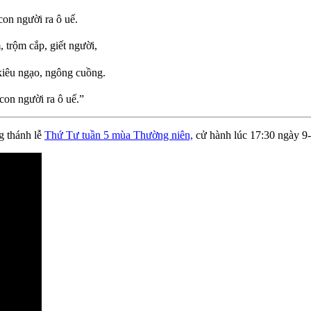
con người ra ô uế.
, trộm cắp, giết người,
 kiêu ngạo, ngông cuồng.
con người ra ô uế.”
g thánh lễ
Thứ Tư tuần 5 mùa Thường niên,
cử hành lúc
17:30
ngày 9-