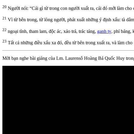
20
Người nói: “Cái gì từ trong con người xuất ra, cái đó mới làm cho 
21
Vì từ bên trong, từ lòng người, phát xuất những ý định xấu: tà dâm
22
ngoại tình, tham lam, độc ác, xảo trá, trác táng,
ganh tỵ
, phỉ báng,
23
Tất cả những điều xấu xa đó, đều từ bên trong xuất ra, và làm cho 
Mời bạn nghe b
ài giảng của Lm. Laurensô Hoàng Bá Quốc Huy tron