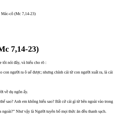
 Mác-cô (Mc 7,14-23)
Mc 7,14-23)
ôi nói đây, và hiểu cho rõ :
o con người ra ô uế được; nhưng chính cái từ con người xuất ra, là cái
ời về dụ ngôn ấy.
hế sao? Anh em không hiểu sao? Bất cứ cái gì từ bên ngoài vào trong c
 ra ngoài?” Như vậy là Người tuyên bố mọi thức ăn đều thanh sạch.