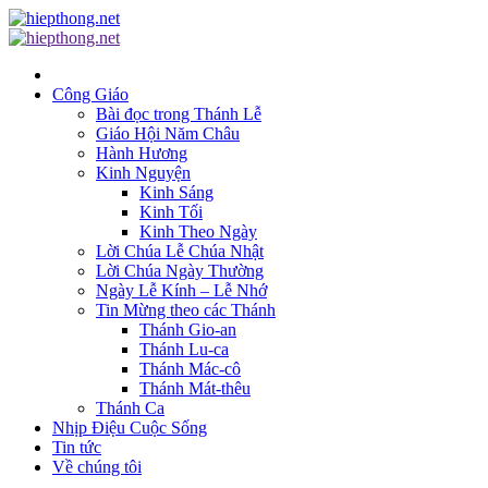
Công Giáo
Bài đọc trong Thánh Lễ
Giáo Hội Năm Châu
Hành Hương
Kinh Nguyện
Kinh Sáng
Kinh Tối
Kinh Theo Ngày
Lời Chúa Lễ Chúa Nhật
Lời Chúa Ngày Thường
Ngày Lễ Kính – Lễ Nhớ
Tin Mừng theo các Thánh
Thánh Gio-an
Thánh Lu-ca
Thánh Mác-cô
Thánh Mát-thêu
Thánh Ca
Nhịp Điệu Cuộc Sống
Tin tức
Về chúng tôi