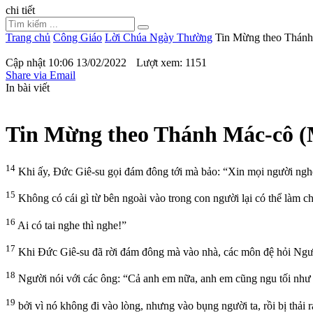
chi tiết
Trang chủ
Công Giáo
Lời Chúa Ngày Thường
Tin Mừng theo Thánh
Cập nhật 10:06 13/02/2022
Lượt xem: 1151
Share via Email
In bài viết
Tin Mừng theo Thánh Mác-cô (
14
Khi ấy, Đức Giê-su gọi đám đông tới mà bảo: “Xin mọi người nghe t
15
Không có cái gì từ bên ngoài vào trong con người lại có thể làm ch
16
Ai có tai nghe thì nghe!”
17
Khi Đức Giê-su đã rời đám đông mà vào nhà, các môn đệ hỏi Ngư
18
Người nói với các ông: “Cả anh em nữa, anh em cũng ngu tối như t
19
bởi vì nó không đi vào lòng, nhưng vào bụng người ta, rồi bị thải