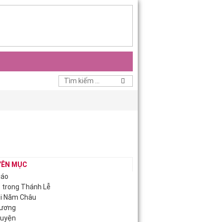
YÊN MỤC
iáo
c trong Thánh Lễ
ội Năm Châu
Hương
guyện