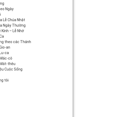
áng
heo Ngày
i
úa Lễ Chúa Nhật
úa Ngày Thường
 Kính – Lễ Nhớ
Ca
ng theo các Thánh
Gio-an
Lu-ca
 Mác-cô
Mát-thêu
iệu Cuộc Sống
c
g tôi