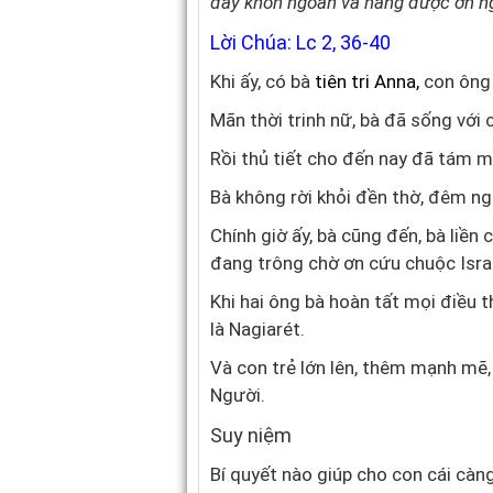
đầy khôn ngoan và hằng được ơn ng
Lời Chúa: Lc 2, 36-40
Khi ấy, có bà
tiên tri Anna,
con ông 
Mãn thời trinh nữ, bà đã sống vớ
Rồi thủ tiết cho đến nay đã tám m
Bà không rời khỏi đền thờ, đêm n
Chính giờ ấy, bà cũng đến, bà liền
đang trông chờ ơn cứu chuộc Isra
Khi hai ông bà hoàn tất mọi điều th
là Nagiarét.
Và con trẻ lớn lên, thêm mạnh mẽ,
Người.
Suy niệm
Bí quyết nào giúp cho con cái càn