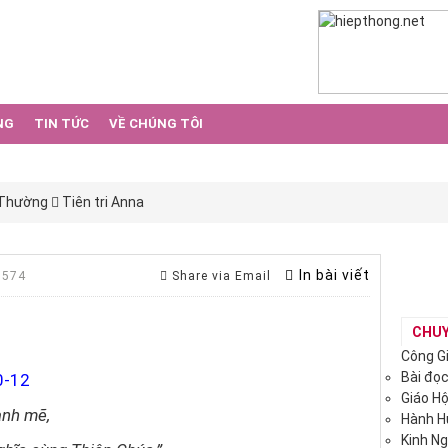
NG
TIN TỨC
VỀ CHÚNG TÔI
 Thường
Tiên tri Anna
In bài viết
 574
Share via Email
CHU
Công G
Bài đọ
0-12
Giáo H
ạnh mẽ,
Hành 
Kinh N