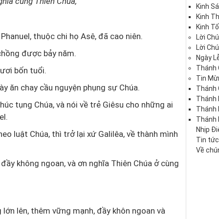
hĩa cùng Thiên Chúa,”
Kinh S
Kinh T
Kinh Tố
Phanuel, thuộc chi họ Asê, đã cao niên.
Lời Ch
Lời Ch
i chồng được bảy năm.
Ngày Lễ
Thánh 
ươi bốn tuổi.
Tin Mừ
gày ăn chay cầu nguyện phụng sự Chúa.
Thánh 
Thánh 
 chúc tụng Chúa, và nói về trẻ Giêsu cho những ai
Thánh
el.
Thánh 
Nhịp Đ
eo luật Chúa, thì trở lại xứ Galilêa, về thành mình
Tin tứ
Về chún
 đầy không ngoan, và ơn nghĩa Thiên Chúa ở cùng
g lớn lên, thêm vững mạnh, đầy khôn ngoan và