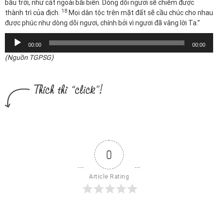
bầu trời, như cát ngoài bãi biển. Dòng dõi ngươi sẽ chiếm được
18
thành trì của địch.
Mọi dân tộc trên mặt đất sẽ cầu chúc cho nhau
được phúc như dòng dõi ngươi, chính bởi vì ngươi đã vâng lời Ta.”
Trình
00:00
00:00
chơi
(Nguồn TGPSG)
Audio
0
Article Rating