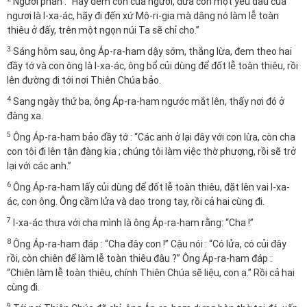
Người phán : “Hãy đem con của ngươi, đứa con một yêu dấu của
ngươi là I-xa-ác, hãy đi đến xứ Mô-ri-gia mà dâng nó làm lễ toàn
thiêu ở đấy, trên một ngọn núi Ta sẽ chỉ cho.”
3
Sáng hôm sau, ông Áp-ra-ham dậy sớm, thắng lừa, đem theo hai
đầy tớ và con ông là I-xa-ác, ông bổ củi dùng để đốt lễ toàn thiêu, rồi
lên đường đi tới nơi Thiên Chúa bảo.
4
Sang ngày thứ ba, ông Áp-ra-ham ngước mắt lên, thấy nơi đó ở
đàng xa.
5
Ông Áp-ra-ham bảo đầy tớ : “Các anh ở lại đây với con lừa, còn cha
con tôi đi lên tận đàng kia ; chúng tôi làm việc thờ phượng, rồi sẽ trở
lại với các anh.”
6
Ông Áp-ra-ham lấy củi dùng để đốt lễ toàn thiêu, đặt lên vai I-xa-
ác, con ông. Ông cầm lửa và dao trong tay, rồi cả hai cùng đi.
7
I-xa-ác thưa với cha mình là ông Áp-ra-ham rằng: “Cha !”
8
Ông Áp-ra-ham đáp : “Cha đây con !” Cậu nói : “Có lửa, có củi đây
rồi, còn chiên để làm lễ toàn thiêu đâu ?” Ông Áp-ra-ham đáp :
“Chiên làm lễ toàn thiêu, chính Thiên Chúa sẽ liệu, con ạ.” Rồi cả hai
cùng đi.
9