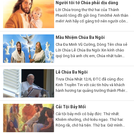
Người tôi tớ Chúa phải dịu dàng
Lời Chúa trong thư thứ hai của Thánh
Phaolô tông đồ gửi ông Timôthê Anh thân
mến! Anh hãy cố gắng trở nên người công
chính, giàu lòng tin và lòng mến, ăn ở
thuận hòa cùng những ai kêu...
Mầu Nhiệm Chúa Ba Ngôi
Cha Đa Minh Vũ Cường, Dòng Tên chia sẻ
Lời Chúa Lễ Chúa Ba Ngôi Xin kính chào
quý ông bà anh chị em, Chúa nhật tuần
này, Giáo hội Công giáo mừng kính lễ Chúa
Ba Ngôi: Chúa Cha,...
Lễ Chúa Ba Ngôi
Trưa Chúa Nhật 12/6, ĐTC đã cùng đọc
Kinh Truyền Tin với các tín hữu và khách
hành hương tại quảng trường thánh Phêrô.
Dù trời Roma nắng gắt và nóng, nhưng có
rất đông tín hữu đến từ rất...
Cải Tội Bảy Mối
Cải tội bảy mối có bảy đức: Thứ nhất:
Khiêm nhường, chớ kiêu ngạo. Thứ hai:
Rộng rãi, chớ hà tiện. Thứ ba: Giữ mình
sạch sẽ, chớ mê dâm dục. Thứ bốn: Hay