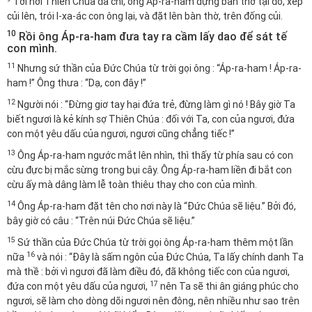
Tới nơi Thiên Chúa đã chỉ, ông Áp-ra-ham dựng bàn thờ tại đó, xếp
củi lên, trói I-xa-ác con ông lại, và đặt lên bàn thờ, trên đống củi.
10
Rồi ông Áp-ra-ham đưa tay ra cầm lấy dao để sát tế
con mình.
11
Nhưng sứ thần của Đức Chúa từ trời gọi ông : “Áp-ra-ham ! Áp-ra-
ham !” Ông thưa : “Dạ, con đây !”
12
Người nói : “Đừng giơ tay hại đứa trẻ, đừng làm gì nó ! Bây giờ Ta
biết ngươi là kẻ kính sợ Thiên Chúa : đối với Ta, con của ngươi, đứa
con một yêu dấu của ngươi, ngươi cũng chẳng tiếc !”
13
Ông Áp-ra-ham ngước mắt lên nhìn, thì thấy từ phía sau có con
cừu đực bị mắc sừng trong bụi cây. Ông Áp-ra-ham liền đi bắt con
cừu ấy mà dâng làm lễ toàn thiêu thay cho con của mình.
14
Ông Áp-ra-ham đặt tên cho nơi này là “Đức Chúa sẽ liệu.” Bởi đó,
bây giờ có câu : “Trên núi Đức Chúa sẽ liệu.”
15
Sứ thần của Đức Chúa từ trời gọi ông Áp-ra-ham thêm một lần
16
nữa
và nói : “Đây là sấm ngôn của Đức Chúa, Ta lấy chính danh Ta
mà thề : bởi vì ngươi đã làm điều đó, đã không tiếc con của ngươi,
17
đứa con một yêu dấu của ngươi,
nên Ta sẽ thi ân giáng phúc cho
ngươi, sẽ làm cho dòng dõi ngươi nên đông, nên nhiều như sao trên