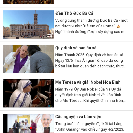
ảnh đã được người dân Roma tôn kính đặc
biệt, những người chạy đến...
Đền Thờ Đức Bà Cả
Vương cung thánh đường Đức Bà Cả - một
nơi được ví như "Bêlem của Rome"
Ngôi thánh đường được xây dựng sau một
dấu lạ Đức Mẹ cho một trận tuyết rơi giữa
mùa hè trời Rome, nên còn...
Quy định về ban ân xá
Năm Thánh 2025: Quy định về ban ân xá
Ngày 13/5, Toà Ân giải Tối cao đã công
bố tài liệu liên quan đến cách thức, thực
hành và các nơi thánh tại Roma và trên thế
giới để lãnh...
Mẹ Têrêsa và giải Nobel Hòa Bình
Năm 1979, Ủy Ban Nobel của Na Uy đã
quyết định trao giải Nobel về Hòa Bình
cho Mẹ Têrêsa. Khi quyết định như trên,
Ủy Ban Nobel thừa nhận công trình của Mẹ
trong việc trợ giúp nhân loại...
Cầu nguyện và Làm việc
Trong buổi cầu nguyện đại kết tại Lăng
"John Garang" vào chiều ngày 4/2/2023,