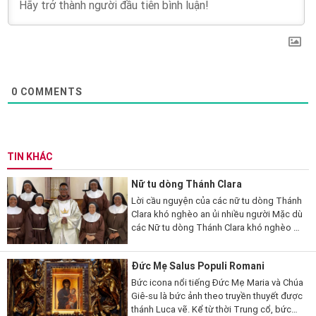
0
COMMENTS
TIN KHÁC
Nữ tu dòng Thánh Clara
Lời cầu nguyện của các nữ tu dòng Thánh
Clara khó nghèo an ủi nhiều người Mặc dù
các Nữ tu dòng Thánh Clara khó nghèo ở
Zimbabwe sống ẩn dật và người bên
ngoài hầu như không gặp thấy...
Đức Mẹ Salus Populi Romani
Bức icona nổi tiếng Đức Mẹ Maria và Chúa
Giê-su là bức ảnh theo truyền thuyết được
thánh Luca vẽ. Kể từ thời Trung cổ, bức