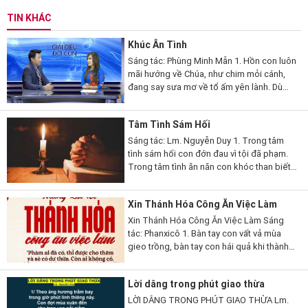
TIN KHÁC
Khúc Ân Tình
Sáng tác: Phùng Minh Mẫn 1. Hồn con luôn
mãi hướng về Chúa, như chim mỏi cánh,
đang say sưa mơ về tổ ấm yên lành. Dù
con hoen úa trong bùn nhơ, vẫn luôn trông
cậy Chúa, nguồn trợ...
Tâm Tình Sám Hối
Sáng tác: Lm. Nguyễn Duy 1. Trong tâm
tình sám hối con đớn đau vì tội đã phạm.
Trong tâm tình ăn năn con khóc than biết
bao lầm lỗi. Chúa ơi con đã biết tội mình!
Chúa ơi con đã...
Xin Thánh Hóa Công Ăn Việc Làm
Xin Thánh Hóa Công Ăn Việc Làm Sáng
tác: Phanxicô 1. Bàn tay con vất vả mùa
gieo trồng, bàn tay con hái quả khi thành
công. Trong nắng hồng mùa xuân, con
cảm tạ hồng ân, và con hằng ghi...
Lời dâng trong phút giao thừa
LỜI DÂNG TRONG PHÚT GIAO THỪA Lm.