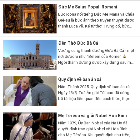
ngoài hầu như không gặp thấy...
Đức Mẹ Salus Populi Romani
Bức icona nổi tiếng Đức Mẹ Maria và Chúa
Giê-su là bức ảnh theo truyền thuyết được
thánh Luca vẽ. Kể từ thời Trung cổ, bức
ảnh đã được người dân Roma tôn kính đặc
biệt, những người chạy đến...
Đền Thờ Đức Bà Cả
Vương cung thánh đường Đức Bà Cả - một
nơi được ví như "Bêlem của Rome"
Ngôi thánh đường được xây dựng sau một
dấu lạ Đức Mẹ cho một trận tuyết rơi giữa
mùa hè trời Rome, nên còn...
Quy định về ban ân xá
Năm Thánh 2025: Quy định về ban ân xá
Ngày 13/5, Toà Ân giải Tối cao đã công
bố tài liệu liên quan đến cách thức, thực
hành và các nơi thánh tại Roma và trên thế
giới để lãnh...
Mẹ Têrêsa và giải Nobel Hòa Bình
Năm 1979, Ủy Ban Nobel của Na Uy đã
quyết định trao giải Nobel về Hòa Bình
cho Mẹ Têrêsa. Khi quyết định như trên,