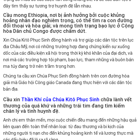
đây tìm thấy sự tương trợ huynh đệ lẫn nhau.
Cầu mong Ethiopia, nơi bị ảnh hưởng bởi cuộc khủng
hoảng nhân đạo nghiêm trọng, có thể tìm ra con đường
đối thoại và hòa giải; và mong tình trạng bạo lực ở Cộng
hòa Dân chủ Congo được chấm dứt.
Xin Chúa Kitô Phục Sinh đồng hành và trợ giúp các dân tộc trên lục
địa Châu Mỹ, nơi có những trường hợp đang chứng kiến sự xuống
dốc của các điều kiện xã hội trong thời kỳ khó khăn của đại dịch, và
nơi mà các trường hợp tội phạm, bạo lực, tham nhũng và buôn bán
ma túy đang trở nên trầm trọng hơn.
Chúng ta cầu xin Chúa Phục Sinh đồng hành trên con đường hòa
giải mà Giáo hội Công giáo Canada đang thực hiện với các dân tộc
bản địa.
Cầu xin
Thần Khí của Chúa Kitô Phục Sinh
chữa lành vết
thương của quá khứ và những trái tim đang tìm kiếm
chân lý và tình huynh đệ.
Anh chị em thân mến, mọi cuộc chiến đều mang đến những hậu quả
liên quan đến toàn thể nhân loại: từ đau thương và bi kịch của
những người tị nạn cho đến khủng hoảng kinh tế và lương thực mà
các dấu hiệu đã lộ ra rõ ràng.