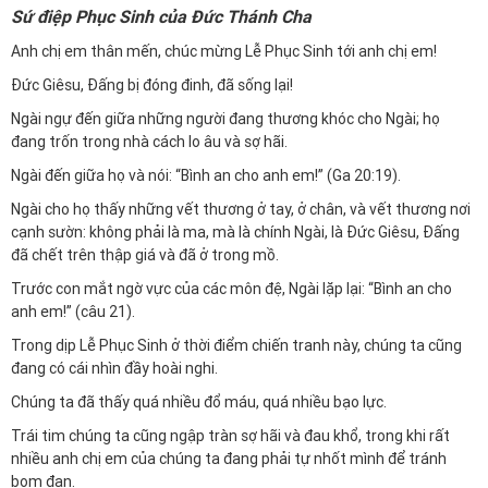
Sứ điệp Phục Sinh của Đức Thánh Cha
Anh chị em thân mến, chúc mừng Lễ Phục Sinh tới anh chị em!
Đức Giêsu, Đấng bị đóng đinh, đã sống lại!
Ngài ngự đến giữa những người đang thương khóc cho Ngài; họ
đang trốn trong nhà cách lo âu và sợ hãi.
Ngài đến giữa họ và nói: “Bình an cho anh em!” (Ga 20:19).
Ngài cho họ thấy những vết thương ở tay, ở chân, và vết thương nơi
cạnh sườn: không phải là ma, mà là chính Ngài, là Đức Giêsu, Đấng
đã chết trên thập giá và đã ở trong mồ.
Trước con mắt ngờ vực của các môn đệ, Ngài lặp lại: “Bình an cho
anh em!” (câu 21).
Trong dịp Lễ Phục Sinh ở thời điểm chiến tranh này, chúng ta cũng
đang có cái nhìn đầy hoài nghi.
Chúng ta đã thấy quá nhiều đổ máu, quá nhiều bạo lực.
Trái tim chúng ta cũng ngập tràn sợ hãi và đau khổ, trong khi rất
nhiều anh chị em của chúng ta đang phải tự nhốt mình để tránh
bom đạn.