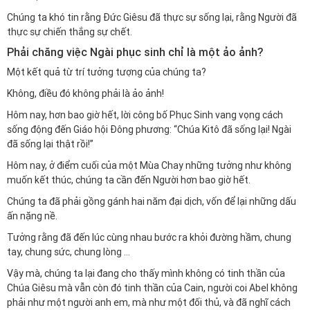
Chúng ta khó tin rằng Đức Giêsu đã thực sự sống lại, rằng Người đã
thực sự chiến thắng sự chết.
Phải chăng việc Ngài phục sinh chỉ là một ảo ảnh?
Một kết quả từ trí tưởng tượng của chúng ta?
Không, điều đó không phải là ảo ảnh!
Hôm nay, hơn bao giờ hết, lời công bố Phục Sinh vang vọng cách
sống động đến Giáo hội Đông phương: “Chúa Kitô đã sống lại! Ngài
đã sống lại thật rồi!”
Hôm nay, ở điểm cuối của một Mùa Chay những tưởng như không
muốn kết thúc, chúng ta cần đến Người hơn bao giờ hết.
Chúng ta đã phải gồng gánh hai năm đại dịch, vốn để lại những dấu
ấn nặng nề.
Tưởng rằng đã đến lúc cùng nhau bước ra khỏi đường hầm, chung
tay, chung sức, chung lòng …
Vậy mà, chúng ta lại đang cho thấy mình không có tinh thần của
Chúa Giêsu mà vẫn còn đó tinh thần của Cain, người coi Abel không
phải như một người anh em, mà như một đối thủ, và đã nghĩ cách