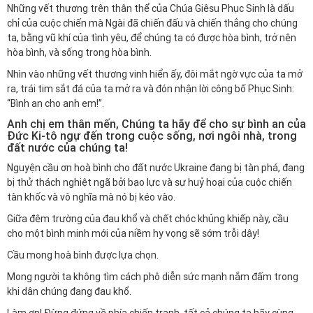
Những vết thương trên thân thể của Chúa Giêsu Phục Sinh là dấu
chỉ của cuộc chiến mà Ngài đã chiến đấu và chiến thắng cho chúng
ta, bằng vũ khí của tình yêu, để chúng ta có được hòa bình, trở nên
hòa bình, và sống trong hòa bình.
Nhìn vào những vết thương vinh hiển ấy, đôi mắt ngờ vực của ta mở
ra, trái tim sắt đá của ta mở ra và đón nhận lời công bố Phục Sinh:
“Bình an cho anh em!”.
Anh chị em thân mến, Chúng ta hãy để cho sự bình an của
Đức Ki-tô ngự đến trong cuộc sống, nơi ngôi nhà, trong
đất nước của chúng ta!
Nguyện cầu ơn hoà bình cho đất nước Ukraine đang bị tàn phá, đang
bị thử thách nghiệt ngã bởi bạo lực và sự huỷ hoại của cuộc chiến
tàn khốc và vô nghĩa mà nó bị kéo vào.
Giữa đêm trường của đau khổ và chết chóc khủng khiếp này, cầu
cho một bình minh mới của niềm hy vọng sẽ sớm trỗi dậy!
Cầu mong hoà bình được lựa chọn.
Mong người ta không tìm cách phô diễn sức mạnh nắm đấm trong
khi dân chúng đang đau khổ.