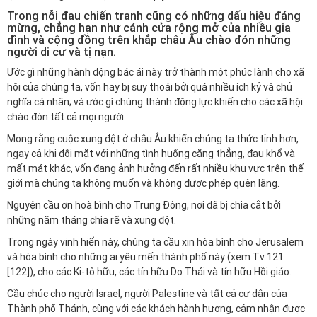
Trong nỗi đau chiến tranh cũng có những dấu hiệu đáng
mừng, chẳng hạn như cánh cửa rộng mở của nhiều gia
đình và cộng đồng trên khắp châu Âu chào đón những
người di cư và tị nạn.
Ước gì những hành động bác ái này trở thành một phúc lành cho xã
hội của chúng ta, vốn hay bị suy thoái bởi quá nhiều ích kỷ và chủ
nghĩa cá nhân; và ước gì chúng thành động lực khiến cho các xã hội
chào đón tất cả mọi người.
Mong rằng cuộc xung đột ở châu Âu khiến chúng ta thức tỉnh hơn,
ngay cả khi đối mặt với những tình huống căng thẳng, đau khổ và
mất mát khác, vốn đang ảnh hưởng đến rất nhiều khu vực trên thế
giới mà chúng ta không muốn và không được phép quên lãng.
Nguyện cầu ơn hoà bình cho Trung Đông, nơi đã bị chia cắt bởi
những năm tháng chia rẽ và xung đột.
Trong ngày vinh hiển này, chúng ta cầu xin hòa bình cho Jerusalem
và hòa bình cho những ai yêu mến thành phố này (xem Tv 121
[122]), cho các Ki-tô hữu, các tín hữu Do Thái và tín hữu Hồi giáo.
Cầu chúc cho người Israel, người Palestine và tất cả cư dân của
Thành phố Thánh, cùng với các khách hành hương, cảm nhận được