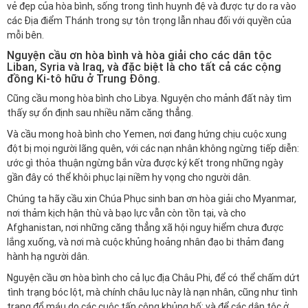
vẻ đẹp của hòa bình, sống trong tình huynh đệ và được tự do ra vào
các Địa điểm Thánh trong sự tôn trọng lẫn nhau đối với quyền của
mỗi bên.
Nguyện cầu ơn hòa bình và hòa giải cho các dân tộc
Liban, Syria và Iraq, và đặc biệt là cho tất cả các cộng
đồng Ki-tô hữu ở Trung Đông.
Cũng cầu mong hòa bình cho Libya. Nguyện cho mảnh đất này tìm
thấy sự ổn định sau nhiều năm căng thẳng.
Và cầu mong hoà bình cho Yemen, nơi đang hứng chịu cuộc xung
đột bị mọi người lãng quên, với các nạn nhân không ngừng tiếp diễn:
ước gì thỏa thuận ngừng bắn vừa được ký kết trong những ngày
gần đây có thể khôi phục lại niềm hy vọng cho người dân.
Chúng ta hãy cầu xin Chúa Phục sinh ban ơn hòa giải cho Myanmar,
nơi thảm kịch hận thù và bạo lực vẫn còn tồn tại, và cho
Afghanistan, nơi những căng thẳng xã hội nguy hiểm chưa được
lắng xuống, và nơi mà cuộc khủng hoảng nhân đạo bi thảm đang
hành hạ người dân.
Nguyện cầu ơn hòa bình cho cả lục địa Châu Phi, để có thể chấm dứt
tình trạng bóc lột, mà chính châu lục này là nạn nhân, cũng như tình
trạng đổ máu do các cuộc tấn công khủng bố; và để các dân tộc ở