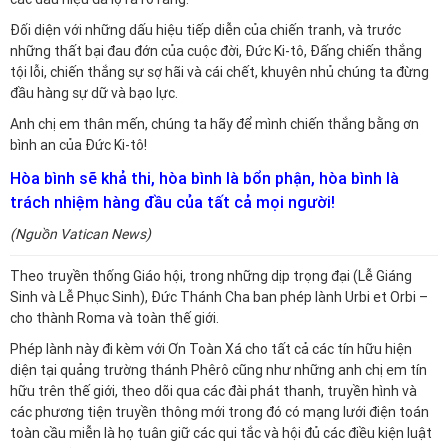
Đối diện với những dấu hiệu tiếp diễn của chiến tranh, và trước
những thất bại đau đớn của cuộc đời, Đức Ki-tô, Đấng chiến thắng
tội lỗi, chiến thắng sự sợ hãi và cái chết, khuyên nhủ chúng ta đừng
đầu hàng sự dữ và bạo lực.
Anh chị em thân mến, chúng ta hãy để mình chiến thắng bằng ơn
bình an của Đức Ki-tô!
Hòa bình sẽ khả thi, hòa bình là bổn phận, hòa bình là
trách nhiệm hàng đầu của tất cả mọi người!
(Nguồn Vatican News)
Theo truyền thống Giáo hội, trong những dịp trọng đại (Lễ Giáng
Sinh và Lễ Phục Sinh), Đức Thánh Cha ban phép lành Urbi et Orbi –
cho thành Roma và toàn thế giới.
Phép lành này đi kèm với Ơn Toàn Xá cho tất cả các tín hữu hiện
diện tại quảng trường thánh Phêrô cũng như những anh chị em tín
hữu trên thế giới, theo dõi qua các đài phát thanh, truyền hình và
các phương tiện truyền thông mới trong đó có mạng lưới điện toán
toàn cầu miễn là họ tuân giữ các qui tắc và hội đủ các điều kiện luật