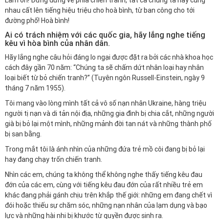
Làm ơn! Đừng đứng về phía chiến tranh, tất cả chúng ta hãy cùng
nhau cất lên tiếng hiệu triệu cho hoà bình, từ ban công cho tới
đường phố! Hoà bình!
Ai có trách nhiệm với các quốc gia, hãy lắng nghe tiếng
kêu vì hòa bình của nhân dân.
Hãy lắng nghe câu hỏi đáng lo ngại được đặt ra bởi các nhà khoa học
cách đây gần 70 năm: “Chúng ta sẽ chấm dứt nhân loại hay nhân
loại biết từ bỏ chiến tranh?” (Tuyên ngôn Russell-Einstein, ngày 9
tháng 7 năm 1955).
Tôi mang vào lòng mình tất cả vô số nạn nhân Ukraine, hàng triệu
người tị nạn và di tản nội địa, những gia đình bị chia cắt, những người
già bị bỏ lại một mình, những mảnh đời tan nát và những thành phố
bị san bằng.
Trong mắt tôi là ánh nhìn của những đứa trẻ mồ côi đang bị bỏ lại
hay đang chạy trốn chiến tranh.
Nhìn các em, chúng ta không thể không nghe thấy tiếng kêu đau
đớn của các em, cùng với tiếng kêu đau đớn của rất nhiều trẻ em
khác đang phải gánh chịu trên khắp thế giới: những em đang chết vì
đói hoặc thiếu sự chăm sóc, những nạn nhân của lạm dụng và bạo
lực và những hài nhi bị khước từ quyền được sinh ra.