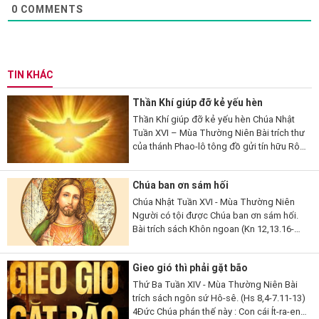
0
COMMENTS
TIN KHÁC
Thần Khí giúp đỡ kẻ yếu hèn
Thần Khí giúp đỡ kẻ yếu hèn Chúa Nhật
Tuần XVI – Mùa Thường Niên Bài trích thư
của thánh Phao-lô tông đồ gửi tín hữu Rô-
ma (Rm 8,26-27). 26 Thưa anh em, có
Thần Khí giúp đỡ chúng ta là...
Chúa ban ơn sám hối
Chúa Nhật Tuần XVI - Mùa Thường Niên
Người có tội được Chúa ban ơn sám hối.
Bài trích sách Khôn ngoan (Kn 12,13.16-
19). 13Lạy Thiên Chúa, ngoài Ngài ra,
chẳng còn thần nào khác để Ngài phải
Gieo gió thì phải gặt bão
chứng tỏ...
Thứ Ba Tuần XIV - Mùa Thường Niên Bài
trích sách ngôn sứ Hô-sê. (Hs 8,4-7.11-13)
4Đức Chúa phán thế này : Con cái Ít-ra-en