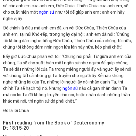
số các anh em của anh em, Đức Chúa, Thiên Chúa của anh em, sẽ
cho xuất hiện một
ngôn sứ
như tôi để giúp anh em ; anh em hãy
nghe vị ấy.
Đó chính là điều mà anh em đã xin với Đức Chúa, Thiên Chúa của
anh em, tại núi Khô-rếp, trong ngày đại hội ; anh em đã nói : ‘Chúng
tôi không dám nghe tiếng Đức Chúa, Thiên Chúa của chúng tôi nữa,
chúng tôi không dám nhìn ngọn lửa lớn này nữa, kẻo phải chết.’
Bấy giờ Đức Chúa phán với tôi : ‘Chúng nói phải. Từ giữa anh em của
chúng, Ta sẽ cho xuất hiện một ngôn sứ như ngươi để giúp chúng,
Ta sẽ đặt những lời của Ta trong miệng người ấy, và người ấy sẽ nói
với chúng tất cả những gì Ta truyền cho người ấy. Kẻ nào không
nghe những lời của Ta, những lời người ấy nói nhân danh Ta, thì
chính Ta sẽ hạch tội nó. Nhưng
ngôn sứ
nào cả gan nhân danh Ta
mà nói lời Ta đã không truyền cho nói, hoặc nhân danh những thần
khác mà nói, thì ngôn sứ đó phải chết.’”
Đó là lời Chúa
First reading from the Book of Deuteronomy
Dt 18:15-20