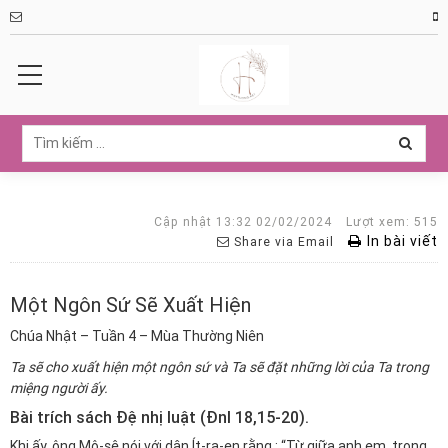
Cập nhật 13:32 02/02/2024
Lượt xem: 515
In bài viết
Share via Email
Một Ngôn Sứ Sẽ Xuất Hiện
Chúa Nhật – Tuần 4 – Mùa Thường Niên
Ta sẽ cho xuất hiện một ngôn sứ và Ta sẽ đặt những lời của Ta trong
miệng người ấy.
Bài trích sách Đệ nhị luật (Đnl 18,15-20).
Khi ấy, ông Mô-sê nói với dân Ít-ra-en rằng : “Từ giữa anh em, trong