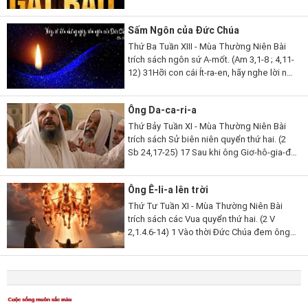
phong vương người mà Ta không chọn,
tôn làm lãnh tụ kẻ Ta không biết,...
Sấm Ngôn của Đức Chúa
Thứ Ba Tuần XIII - Mùa Thường Niên Bài
trích sách ngôn sứ A-mốt. (Am 3,1-8 ; 4,11-
12) 31Hỡi con cái Ít-ra-en, hãy nghe lời này,
lời Đức Chúa phán để tố cáo các ngươi, tố
cáo toàn thể thị...
Ông Da-ca-ri-a
Thứ Bảy Tuần XI - Mùa Thường Niên Bài
trích sách Sử biên niên quyển thứ hai. (2
Sb 24,17-25) 17 Sau khi ông Giơ-hô-gia-đa
qua đời, các thủ lãnh Giu-đa đến bái yết
nhà vua và lúc ấy nhà vua...
Ông Ê-li-a lên trời
Thứ Tư Tuần XI - Mùa Thường Niên Bài
trích sách các Vua quyển thứ hai. (2 V
2,1.4.6-14) 1 Vào thời Đức Chúa đem ông
Ê-li-a lên trời trong cơn gió lốc, ông Ê-li-a
và ông Ê-li-sa rời Ghin-gan. 4 Các...