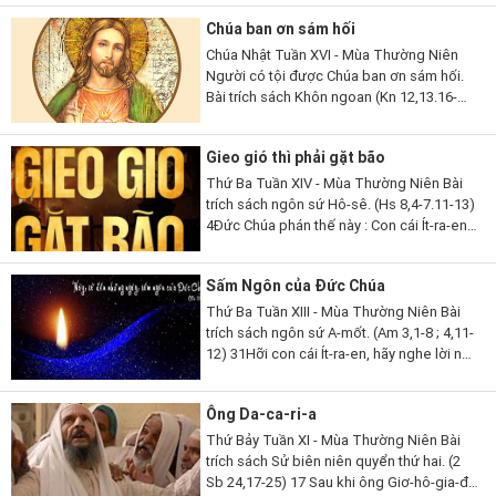
Thần Khí giúp đỡ chúng ta là...
Chúa ban ơn sám hối
Chúa Nhật Tuần XVI - Mùa Thường Niên
Người có tội được Chúa ban ơn sám hối.
Bài trích sách Khôn ngoan (Kn 12,13.16-
19). 13Lạy Thiên Chúa, ngoài Ngài ra,
chẳng còn thần nào khác để Ngài phải
Gieo gió thì phải gặt bão
chứng tỏ...
Thứ Ba Tuần XIV - Mùa Thường Niên Bài
trích sách ngôn sứ Hô-sê. (Hs 8,4-7.11-13)
4Đức Chúa phán thế này : Con cái Ít-ra-en
phong vương người mà Ta không chọn,
tôn làm lãnh tụ kẻ Ta không biết,...
Sấm Ngôn của Đức Chúa
Thứ Ba Tuần XIII - Mùa Thường Niên Bài
trích sách ngôn sứ A-mốt. (Am 3,1-8 ; 4,11-
12) 31Hỡi con cái Ít-ra-en, hãy nghe lời này,
lời Đức Chúa phán để tố cáo các ngươi, tố
cáo toàn thể thị...
Ông Da-ca-ri-a
Thứ Bảy Tuần XI - Mùa Thường Niên Bài
trích sách Sử biên niên quyển thứ hai. (2
Sb 24,17-25) 17 Sau khi ông Giơ-hô-gia-đa