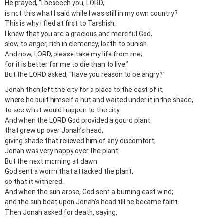
He prayed, “I beseech you, LORD,
is not this what I said while I was still in my own country?
This is why I fled at first to Tarshish.
I knew that you are a gracious and merciful God,
slow to anger, rich in clemency, loath to punish.
And now, LORD, please take my life from me;
for it is better for me to die than to live.”
But the LORD asked, “Have you reason to be angry?”
Jonah then left the city for a place to the east of it,
where he built himself a hut and waited under it in the shade,
to see what would happen to the city.
And when the LORD God provided a gourd plant
that grew up over Jonah’s head,
giving shade that relieved him of any discomfort,
Jonah was very happy over the plant.
But the next morning at dawn
God sent a worm that attacked the plant,
so that it withered.
And when the sun arose, God sent a burning east wind;
and the sun beat upon Jonah’s head till he became faint.
Then Jonah asked for death, saying,