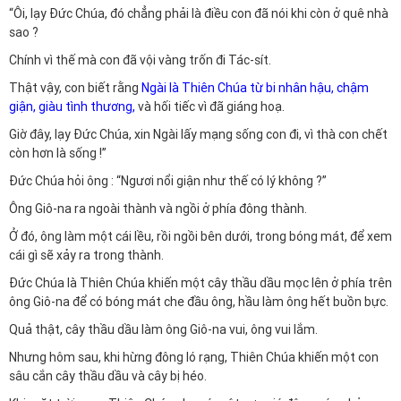
“Ôi, lạy Đức Chúa, đó chẳng phải là điều con đã nói khi còn ở quê nhà
sao ?
Chính vì thế mà con đã vội vàng trốn đi Tác-sít.
Thật vậy, con biết rằng
Ngài là Thiên Chúa từ bi nhân hậu, chậm
giận, giàu tình thương,
và hối tiếc vì đã giáng hoạ.
Giờ đây, lạy Đức Chúa, xin Ngài lấy mạng sống con đi, vì thà con chết
còn hơn là sống !”
Đức Chúa hỏi ông : “Ngươi nổi giận như thế có lý không ?”
Ông Giô-na ra ngoài thành và ngồi ở phía đông thành.
Ở đó, ông làm một cái lều, rồi ngồi bên dưới, trong bóng mát, để xem
cái gì sẽ xảy ra trong thành.
Đức Chúa là Thiên Chúa khiến một cây thầu dầu mọc lên ở phía trên
ông Giô-na để có bóng mát che đầu ông, hầu làm ông hết buồn bực.
Quả thật, cây thầu dầu làm ông Giô-na vui, ông vui lắm.
Nhưng hôm sau, khi hừng đông ló rạng, Thiên Chúa khiến một con
sâu cắn cây thầu dầu và cây bị héo.