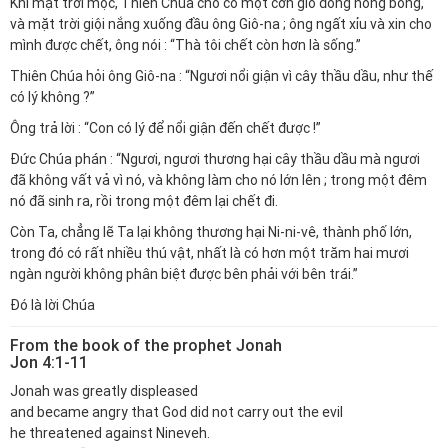
Khi mặt trời mọc, Thiên Chúa cho có một cơn gió đông nóng bỏng,
và mặt trời giội nắng xuống đầu ông Giô-na ; ông ngất xỉu và xin cho
mình được chết, ông nói : “Thà tôi chết còn hơn là sống.”
Thiên Chúa hỏi ông Giô-na : “Ngươi nổi giận vì cây thầu dầu, như thế
có lý không ?”
Ông trả lời : “Con có lý để nổi giận đến chết được !”
Đức Chúa phán : “Ngươi, ngươi thương hại cây thầu dầu mà ngươi
đã không vất vả vì nó, và không làm cho nó lớn lên ; trong một đêm
nó đã sinh ra, rồi trong một đêm lại chết đi.
Còn Ta, chẳng lẽ Ta lại không thương hại Ni-ni-vê, thành phố lớn,
trong đó có rất nhiều thú vật, nhất là có hơn một trăm hai mươi
ngàn người không phân biệt được bên phải với bên trái.”
Đó là lời Chúa
From the book of the prophet Jonah
Jon 4:1-11
Jonah was greatly displeased
and became angry that God did not carry out the evil
he threatened against Nineveh.