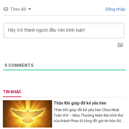
Theo dõi
Đăng nhập
0
COMMENTS
TIN KHÁC
Thần Khí giúp đỡ kẻ yếu hèn
Thần Khí giúp đỡ kẻ yếu hèn Chúa Nhật
Tuần XVI – Mùa Thường Niên Bài trích thư
của thánh Phao-lô tông đồ gửi tín hữu Rô-
ma (Rm 8,26-27). 26 Thưa anh em, có